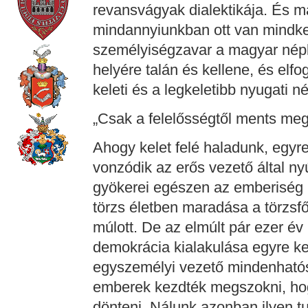
revansvágyak dialektikája. És 
mindannyiunkban ott van mindket
személyiségzavar a magyar népl
helyére talán és kellene, és elf
keleti és a legkeletibb nyugati n
„Csak a felelősségtől ments me
Ahogy kelet felé haladunk, egyr
vonzódik az erős vezető által ny
gyökerei egészen az emberiség h
törzs életben maradása a törzsf
múlott. De az elmúlt pár ezer év 
demokrácia kialakulása egyre k
egyszemélyi vezető mindenható
emberek kezdték megszokni, hogy
dönteni. Nálunk azonban ilyen t