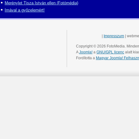
Merénylet Tisza István ellen (Fotómédia)
Imával a győzelemért!
|
Impresszum
| webme
Copyright © 2026 FotoMedia. Minden 
A
Joomla!
a
GNU/GPL licenc
alatt kia
Fordította a
Magyar Joomla! Felhaszn