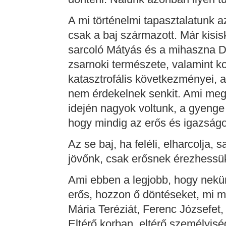
A mi történelmi tapasztalatunk a
csak a baj származott. Már kisi
sarcoló Mátyás és a mihaszna D
zsarnoki természete, valamint ko
katasztrofális következményei, a
nem érdekelnek senkit. Ami me
idején nagyok voltunk, a gyenge 
hogy mindig az erős és igazság
Az se baj, ha feléli, elharcolja, 
jövőnk, csak erősnek érezhessü
Ami ebben a legjobb, hogy nekü
erős, hozzon ő döntéseket, mi 
Mária Teréziát, Ferenc Józsefet,
Eltérő korban, eltérő személyisé