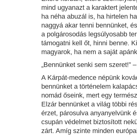
mind ugyanazt a karaktert jelent
ha néha abuzál is, ha hirtelen ha
naggyá akar tenni bennünket, és
a polgárosodás legsúlyosabb ter
támogatni kell őt, hinni benne. 
magyarok, ha nem a saját apán
„Bennünket senki sem szeret!” 
A Kárpát-medence népünk kovác
bennünket a történelem kalapács
nomád őseink, mert egy természe
Elzár bennünket a világ többi ré
érzet, párosulva anyanyelvünk é
csupán védelmet biztosított ne
zárt. Amíg szinte minden európai