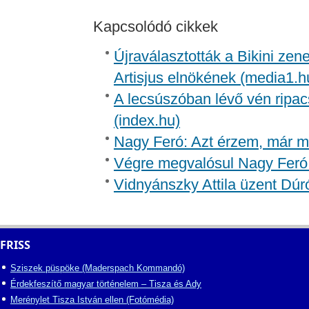
Kapcsolódó cikkek
Újraválasztották a Bikini zen
Artisjus elnökének (media1.h
A lecsúszóban lévő vén ripac
(index.hu)
Nagy Feró: Azt érzem, már m
Végre megvalósul Nagy Feró 
Vidnyánszky Attila üzent Dúr
FRISS
Sziszek püspöke (Maderspach Kommandó)
Érdekfeszítő magyar történelem – Tisza és Ady
Merénylet Tisza István ellen (Fotómédia)