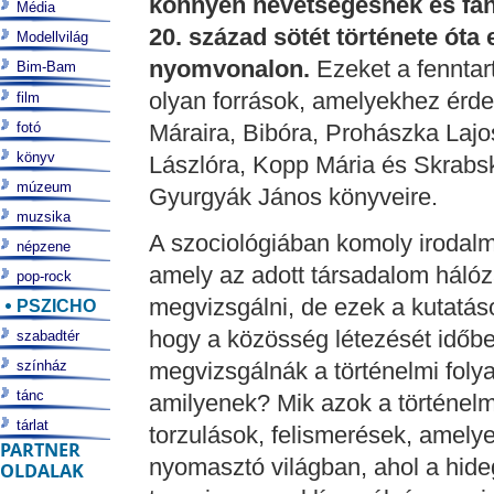
könnyen nevetségesnek és fant
Média
20. század sötét története óta
Modellvilág
nyomvonalon.
Ezeket a fenntar
Bim-Bam
olyan források, amelyekhez érde
film
fotó
Máraira, Bibóra, Prohászka Lajo
könyv
Lászlóra, Kopp Mária és Skrabsk
múzeum
Gyurgyák János könyveire.
muzsika
A szociológiában komoly irodalm
népzene
amely az adott társadalom hálóza
pop-rock
megvizsgálni, de ezek a kutatások
PSZICHO
hogy a közösség létezését időbel
szabadtér
színház
megvizsgálnák a történelmi foly
tánc
amilyenek? Mik azok a történelm
tárlat
torzulások, felismerések, amel
PARTNER
nyomasztó világban, ahol a hide
OLDALAK