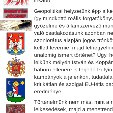
inkább.
Geopolitikai helyzetünk épp a ke
így mindkettő reális forgatókönyv
győzelme és államszervező munk
való csatlakozásunk azonban ne
szeniorátus alapján jogos trónkö
kellett levernie, majd felnégyeln
unalomig ismert történet? Úgy, h
lelkünk mélyén István és Koppán
háború ellenére is terjedő Putyi
kampányok a jelenkori, tudattal
kritikátlan és szolgai EU-fétis pe
eredménye.
Történelmünk nem más, mint a n
lelkesedések, majd a menetrend