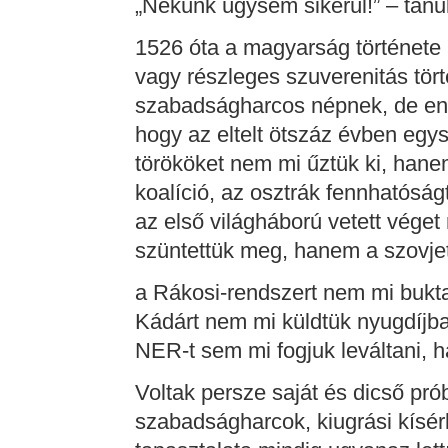
„Nekünk úgysem sikerül!” – tanul
1526 óta a magyarság története 
vagy részleges szuverenitás tör
szabadságharcos népnek, de enn
hogy az eltelt ötszáz évben egys
törököket nem mi űztük ki, han
koalíció, az osztrák fennhatós
az első világháború vetett vége
szüntettük meg, hanem a szovje
a Rákosi-rendszert nem mi bukta
Kádárt nem mi küldtük nyugdíjb
NER-t sem mi fogjuk leváltani,
Voltak persze saját és dicső pr
szabadságharcok, kiugrási kísérl