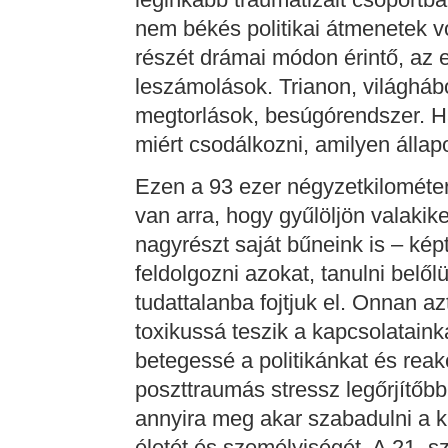
nem békés politikai átmenetek v
részét drámai módon érintő, az
leszámolások. Trianon, világháb
megtorlások, besúgórendszer. H
miért csodálkozni, amilyen álla
Ezen a 93 ezer négyzetkilométer
van arra, hogy gyűlöljön valakik
nagyrészt saját bűneink is – k
feldolgozni azokat, tanulni belől
tudattalanba fojtjuk el. Onnan az
toxikussá teszik a kapcsolatain
betegessé a politikánkat és rea
poszttraumás stressz legőrjítőb
annyira meg akar szabadulni a kí
életét és személyiségét. A 21. 