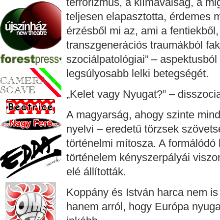
terrorizmus, a klímaválság, a mi
teljesen elapasztotta, érdemes 
érzésből mi az, ami a fentiekből,
transzgenerációs traumákból faka
szociálpatológiai” – aspektusbó
legsúlyosabb lelki betegségét.
„Kelet vagy Nyugat?” – disszocia
A magyarság, ahogy szinte minde
nyelvi – eredetű törzsek szövet
történelmi mítosza. A formálód
történelem kényszerpályái viszo
elé állították.
Koppány és István harca nem is 
hanem arról, hogy Európa nyugat