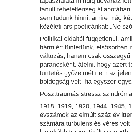
tapasztalata mindig ugyanaz let
tanult tehetetlenség állapotába
sem tudunk hinni, amire még ké
közéleti ars poeticánkat: „Ne szó
Politikai oldaltól függetlenül, a
bármiért tüntettünk, elsősorban 
változás, hanem csak összegyűlt
parancsként, átélni, hogy azért
tüntetés győzelmét nem az jelente
boldogság volt, ha egyszer-egys
Poszttraumás stressz szindróm
1918, 1919, 1920, 1944, 1945, 1
évszámok az elmúlt száz év itte
számára turbulens és véres volt 
leginkább traumatizált csoportba