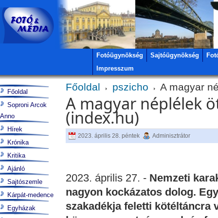
Fotóügynökség
Sajtóügynökség
Fot
Impresszum
Főoldal
pszicho
A magyar nép
Főoldal
A magyar néplélek ö
Soproni Arcok
(index.hu)
Anno
Hírek
2023. április 28. péntek
Adminisztrátor
Krónika
Kritika
Ajánló
2023. április 27. -
Nemzeti karakt
Sajtószemle
nagyon kockázatos dolog. Egy
Kárpát-medence
szakadékja feletti kötéltáncra vá
Egyházak