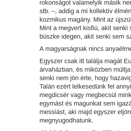
rokonságot valamelyik másik nem
stb. –, addig a mi kollektív él
kozmikus magány. Mint az újszülö
Mint a megvert kisfiú, akit senk
büszke idegen, akit senki sem sz
A magyarságnak nincs anyaélm
Egyszer csak itt találja magát E
árvaházban, és miközben múltja 
senki nem jön érte, hogy hazavi
Talán ezért lelkesedünk fel anny
megdicsér vagy megbecsül minket
egymást és magunkat sem igazán
messiást, aki majd egyszer eljön
megnyugodhatunk.