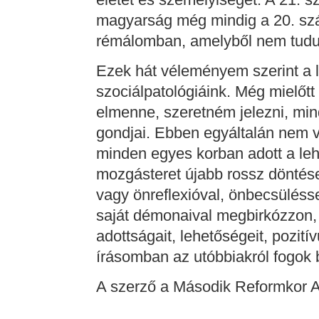
magyarság még mindig a 20. szá
rémálomban, amelyből nem tudu
Ezek hát véleményem szerint a l
szociálpatológiáink. Még mielőtt
elmenne, szeretném jelezni, m
gondjai. Ebben egyáltalán nem v
minden egyes korban adott a leh
mozgásteret újabb rossz döntése
vagy önreflexióval, önbecsülésse
saját démonaival megbirkózzon, 
adottságait, lehetőségeit, pozit
írásomban az utóbbiakról fogok
A szerző a Második Reformkor A