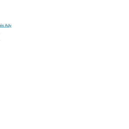
 és Ady
)
)