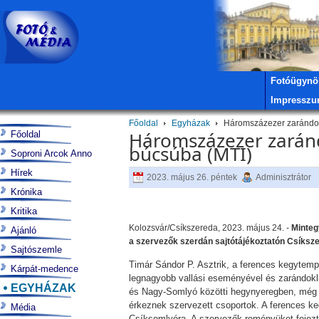
Fotóügynö
Impressz
Főoldal
Egyházak
Háromszázezer zarándok
Háromszázezer zarán
Főoldal
búcsúba (MTI)
Soproni Arcok Anno
Hírek
2023. május 26. péntek
Adminisztrátor
Krónika
Kritika
Kolozsvár/Csíkszereda, 2023. május 24. -
Minteg
Ajánló
a szervezők szerdán sajtótájékoztatón Csíksz
Sajtószemle
Timár Sándor P. Asztrik, a ferences kegytemp
Kárpát-medence
legnagyobb vallási eseményével és zarándokl
EGYHÁZAK
és Nagy-Somlyó közötti hegynyeregben, még A
érkeznek szervezett csoportok. A ferences ke
Média
Csíksomlyóra. A szervezők reményüket fejezt