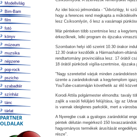
Modellvilág
Az idei búcsú jelmondata - "Üdvözlégy, ki szű
Bim-Bam
hogy a ferences rend megkapta a működéséhez
film
lesz Csíksomlyón, ő lesz a vasárnapi pünkös
fotó
Már pénteken több szentmise lesz a kegytemp
könyv
érkezőknek, lelki program és éjszaka virrasztá
múzeum
Szombaton helyi idő szerint 10.30 órakor indu
12.30 órakor kezdődik a Hármashalom-oltárnál
muzsika
rendtartomány provinciálisa lesz. 17 órától c
népzene
18 órától pünkösdi vigília-szentmise, éjszaka
pop-rock
"Nagy szeretettel várjuk minden zarándoktes
pszicho
üzente a zarándokoknak a kegytemplom igazga
YouTube-csatornáján követhetik az élő közvet
szabadtér
színház
Korodi Attila polgármester elmondta: tavaly 
zajlik a vasúti felüljáró felújítása, így az U
tánc
is vannak ideiglenes parkolók, mert a városb
tárlat
PARTNER
A Nyeregbe csak a gyalogos zarándoklat enged
OLDALAK
péntek délután megérkező 150 lovaszarándok 
hagyományos termékek árusítását engedélyezik
része".