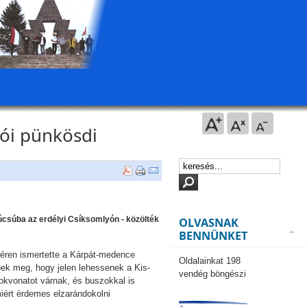
ói pünkösdi
csúba az erdélyi Csíksomlyón - közölték
OLVASNAK
BENNÜNKET
 téren ismertette a Kárpát-medence
Oldalainkat 198
nek meg, hogy jelen lehessenek a Kis-
vendég böngészi
okvonatot várnak, és buszokkal is
iért érdemes elzarándokolni