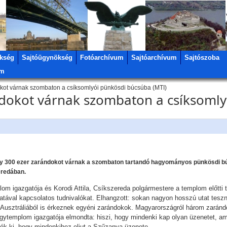
kség
Sajtóügynökség
Fotóarchívum
Sajtóarchívum
Sajtószoba
um
ot várnak szombaton a csíksomlyói pünkösdi búcsúba (MTI)
dokot várnak szombaton a csíksomly
y 300 ezer zarándokot várnak a szombaton tartandó hagyományos pünkösdi bú
eredában.
lom igazgatója és Korodi Attila, Csíkszereda polgármestere a templom előtti
atával kapcsolatos tudnivalókat. Elhangzott: sokan nagyon hosszú utat tesz
usztráliából is érkeznek egyéni zarándokok. Magyarországról három zaránd
gytemplom igazgatója elmondta: hiszi, hogy mindenki kap olyan üzenetet, am
ék ki, hogy mindenkihez eljut a Szűzanya üzenete.