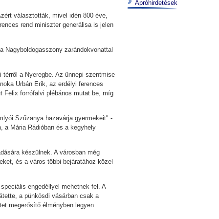
Apróhirdetések
zért választották, mivel idén 800 éve,
nces rend miniszter generálisa is jelen
t a Nagyboldogasszony zarándokvonattal
i térről a Nyeregbe. Az ünnepi szentmise
oka Urbán Erik, az erdélyi ferences
 Felix forrófalvi plébános mutat be, míg
mlyói Szűzanya hazavárja gyermekeit" -
, a Mária Rádióban és a kegyhely
ogadására készülnek. A városban még
yeket, és a város többi bejáratához közel
speciális engedéllyel mehetnek fel. A
átette, a pünkösdi vásárban csak a
etet megerősítő élményben legyen