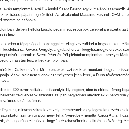
z lévén templommá lettél!" - Assisi Szent Ferenc egyik imájából származik. A
 az írásos pápai megerősítést. Az alkalomból Massimo Fusarelli OFM, a fere
di szentmise szónoka.
lomban, délben Felföldi László pécsi megyéspüspök celebrálja a szertartás
s is lesz.
l a kordon a főpapsággal, papsággal és világi vezetőkkel a kegytemplom előtt
, főcelebránsa Kovács Gergely, a gyulafehérvári főegyházmegye érseke, szón
sángó misét tartanak a Szent Péter és Pál-plébániatemplomban, amelyet Mariut
 pedig virrasztás lesz a kegytemplomban.
tvérünket Csíksomlyóra. Mi, ferencesek, azt szoktuk mondani, hogy a csíkso
tója. Azok, akik nem tudnak személyesen jelen lenni, a Duna tévécsatornán
ítést.
több mint 300 ezren voltak a csíksomlyói Nyeregben, idén is ekkora tömeg f
dvarhelyszék felől érkezők számára az ipari negyedben alakítottak ki parkolóhel
an számos utcát lezárnak.
élyezett, a lovasszekerek veszélyt jelenthetnek a gyalogosokra, ezért csak 
szombaton szintén gyalog megy fel a Nyeregbe - mondta Korodi Attila. Hozz
, és szigorúan ellenőrzik, hogy "a résztvevőknek a lelki és a közösségi él