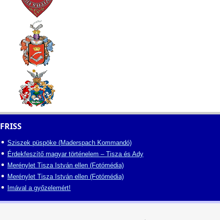
FRISS
Sziszek püspöke (Maderspach Kommandó)
Érdekfeszítő magyar történelem – Tisza és Ady
Merénylet Tisza István ellen (Fotómédia)
Merénylet Tisza István ellen (Fotómédia)
Imával a győzelemért!