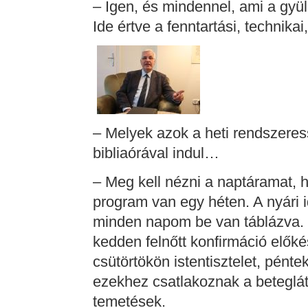
– Igen, és mindennel, ami a gyüle
Ide értve a fenntartási, technika
– Melyek azok a heti rendszeres
bibliaórával indul…
– Meg kell nézni a naptáramat, 
program van egy héten. A nyári i
minden napom be van táblázva. H
kedden felnőtt konfirmáció előké
csütörtökön istentisztelet, pént
ezekhez csatlakoznak a beteglá
temetések.