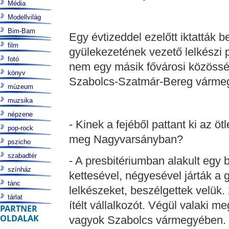
Média
Modellvilág
Bim-Bam
Egy évtizeddel ezelőtt iktatták 
film
gyülekezetének vezető lelkészi p
fotó
nem egy másik fővárosi közössé
könyv
Szabolcs-Szatmár-Bereg vármegy
múzeum
muzsika
népzene
- Kinek a fejéből pattant ki az ö
pop-rock
meg Nagyvarsányban?
pszicho
szabadtér
- A presbitériumban alakult egy 
színház
kettesével, négyesével járták a 
tánc
lelkészeket, beszélgettek velük
tárlat
ítélt vállalkozót. Végül valaki 
PARTNER
OLDALAK
vagyok Szabolcs vármegyében. 