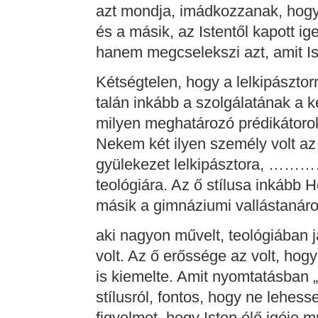
azt mondja, imádkozzanak, hogy
és a másik, az Istentől kapott i
hanem megcselekszi azt, amit Ist
Kétségtelen, hogy a lelkipásztorn
talán inkább a szolgálatának a k
milyen meghatározó prédikátorok
Nekem két ilyen személy volt az
gyülekezet lelkipásztora, ………… 
teológiára. Az ő stílusa inkább 
másik a gimnáziumi vallástanár
aki nagyon művelt, teológiában j
volt. Az ő erőssége az volt, hogy
is kiemelte. Amit nyomtatásban „
stílusról, fontos, hogy ne lehess
figyelmet, hogy Isten élő igéje