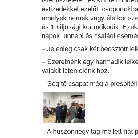
istentiszteletet, és szinte mind
évtizedekkel ezelőtt csoportokb
amelyek nemek vagy életkor sze
és 10 ifjúsági kör működik. Eze
napok, ünnepi és családi esemény
– Jelenleg csak két beosztott le
– Szeretnénk egy harmadik lelké
valakit Isten elénk hoz.
– Segítő csapat még a presbité
– A huszonnégy tag mellett hat p