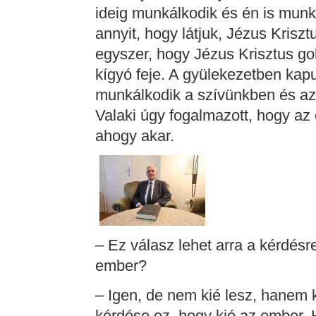
ideig munkálkodik és én is mun
annyit, hogy látjuk, Jézus Kriszt
egyszer, hogy Jézus Krisztus go
kígyó feje. A gyülekezetben kap
munkálkodik a szívünkben és az ö
Valaki úgy fogalmazott, hogy az
ahogy akar.
– Ez válasz lehet arra a kérdésre
ember?
– Igen, de nem kié lesz, hanem k
kérdése ez, hogy kié az ember. 