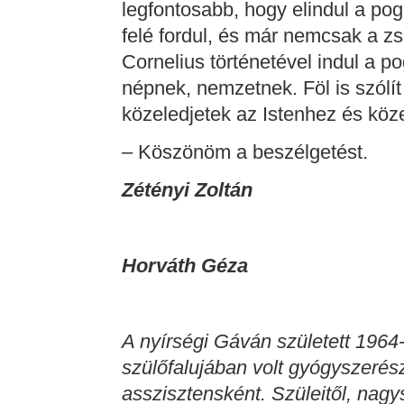
legfontosabb, hogy elindul a po
felé fordul, és már nemcsak a zs
Cornelius történetével indul a 
népnek, nemzetnek. Föl is szólít
közeledjetek az Istenhez és köz
– Köszönöm a beszélgetést.
Zétényi Zoltán
Horváth Géza
A nyírségi Gáván született 1964
szülőfalujában volt gyógyszerész
asszisztensként. Szüleitől, nagys