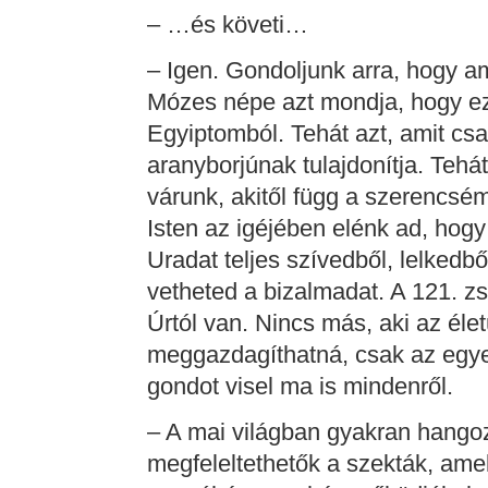
– …és követi…
– Igen. Gondoljunk arra, hogy a
Mózes népe azt mondja, hogy ez 
Egyiptomból. Tehát azt, amit csa
aranyborjúnak tulajdonítja. Tehát
várunk, akitől függ a szerencsém
Isten az igéjében elénk ad, hogy
Uradat teljes szívedből, lelkedb
vetheted a bizalmadat. A 121. z
Úrtól van. Nincs más, aki az élet
meggazdagíthatná, csak az egyedü
gondot visel ma is mindenről.
– A mai világban gyakran hangoz
megfeleltethetők a szekták, ame