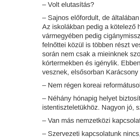
– Volt elutasítás?
– Sajnos előfordult, de általáb
Az iskolákban pedig a kötelező 
vármegyében pedig cigánymissziót
felnőttei közül is többen részt 
során nem csak a mieinknek szo
kórtermekben és igénylik. Ebben 
vesznek, elsősorban Karácsony e
– Nem régen koreai reformátuso
– Néhány hónapig helyet biztosít
istentiszteletükhöz. Nagyon jó, sz
– Van más nemzetközi kapcsolat
– Szervezeti kapcsolatunk nincs,