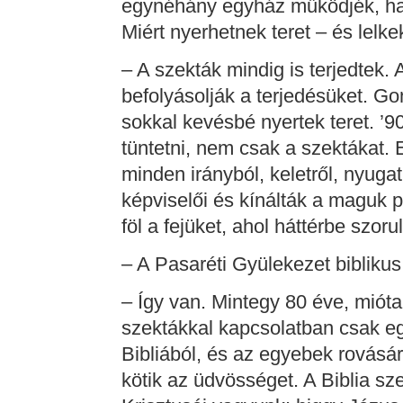
egynéhány egyház működjék, han
Miért nyerhetnek teret – és lelk
– A szekták mindig is terjedtek.
befolyásolják a terjedésüket. Go
sokkal kevésbé nyertek teret. ’9
tüntetni, nem csak a szektákat. E
minden irányból, keletről, nyugat
képviselői és kínálták a maguk po
föl a fejüket, ahol háttérbe szorul
– A Pasaréti Gyülekezet biblik
– Így van. Mintegy 80 éve, mióta 
szektákkal kapcsolatban csak egy
Bibliából, és az egyebek rovásár
kötik az üdvösséget. A Biblia sz