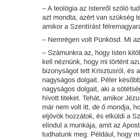
– A teológia az Istenről szóló tu
azt mondta, azért van szükség te
amikor a Szentírást félremagyar
– Nemrégen volt Pünkösd. Mi a
– Számunkra az, hogy Isten kitöl
kell néznünk, hogy mi történt azu
bizonyságot tett Krisztusról, és 
nagyságos dolgait. Péter később 
nagyságos dolgait, aki a sötéts
hívott titeket. Tehát, amikor Jéz
már nem volt itt, de ő mondja, h
eljövök hozzátok, és elküldi a Sz
elindul a munkája, amit az Apost
tudhatunk meg. Például, hogy mi