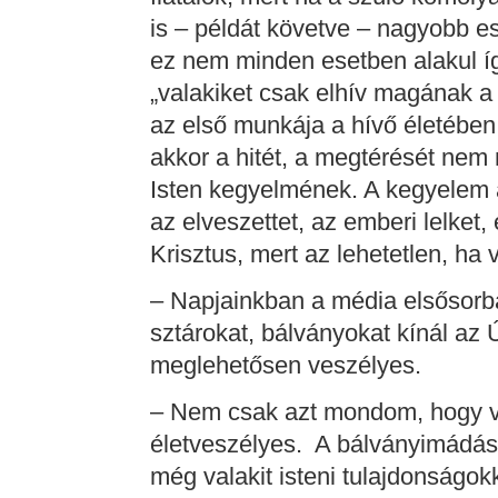
is – példát követve – nagyobb e
ez nem minden esetben alakul íg
„valakiket csak elhív magának a
az első munkája a hívő életében 
akkor a hitét, a megtérését nem
Isten kegyelmének. A kegyelem a
az elveszettet, az emberi lelket,
Krisztus, mert az lehetetlen, ha 
– Napjainkban a média elsősor
sztárokat, bálványokat kínál az 
meglehetősen veszélyes.
– Nem csak azt mondom, hogy 
életveszélyes. A bálványimádás az
még valakit isteni tulajdonságokk