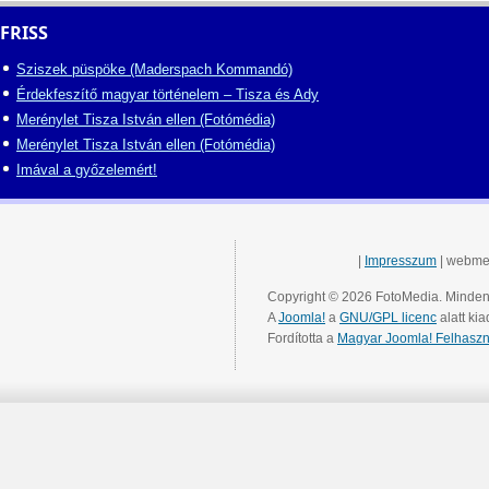
FRISS
Sziszek püspöke (Maderspach Kommandó)
Érdekfeszítő magyar történelem – Tisza és Ady
Merénylet Tisza István ellen (Fotómédia)
Merénylet Tisza István ellen (Fotómédia)
Imával a győzelemért!
|
Impresszum
| webme
Copyright © 2026 FotoMedia. Minden 
A
Joomla!
a
GNU/GPL licenc
alatt kia
Fordította a
Magyar Joomla! Felhaszn