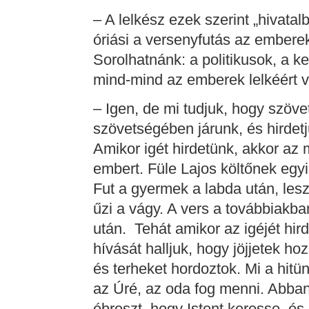
– A lelkész ezek szerint „hivatal
óriási a versenyfutás az emberek
Sorolhatnánk: a politikusok, a 
mind-mind az emberek lelkéért 
– Igen, de mi tudjuk, hogy szöv
szövetségében járunk, és hirdetj
Amikor igét hirdetünk, akkor az m
embert. Füle Lajos költőnek egyik
Fut a gyermek a labda után, leszeg
űzi a vágy. A vers a továbbiakban
után. Tehát amikor az igéjét hird
hívását halljuk, hogy jöjjetek h
és terheket hordoztok. Mi a hitün
az Úré, az oda fog menni. Abban 
ébreszt, hogy Istent keresse, és e