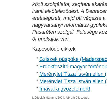
közti szolgálatot, segíteni akará
iránti elköteleződést. A Debre
érettségizett, majd ott végezte 
nagyvarsányi református gyülekez
Pasaréten szolgál. Felesége kö
öt unokájuk van.
Kapcsolódó cikkek
Sziszek püspöke (Madersp
Érdekfeszítő magyar történel
Merénylet Tisza István ellen 
Merénylet Tisza István ellen 
Imával a győzelemért!
Módosítás dátuma: 2024. február 28. szerda