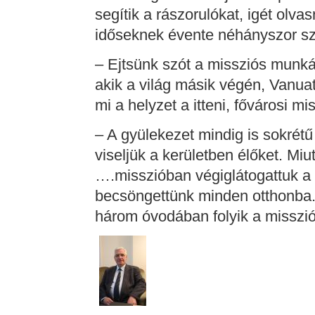
segítik a rászorulókat, igét olv
időseknek évente néhányszor sz
– Ejtsünk szót a missziós munkár
akik a világ másik végén, Vanuat
mi a helyzet a itteni, fővárosi mi
– A gyülekezet mindig is sokrét
viseljük a kerületben élőket. Mi
….misszióban végiglátogattuk a 
becsöngettünk minden otthonba. 
három óvodában folyik a misszi