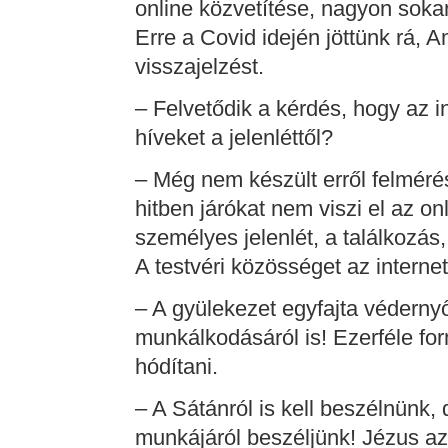
online közvetítése, nagyon soka
Erre a Covid idején jöttünk rá, A
visszajelzést.
– Felvetődik a kérdés, hogy az i
híveket a jelenléttől?
– Még nem készült erről felmérés
hitben járókat nem viszi el az on
személyes jelenlét, a találkozá
A testvéri közösséget az interne
– A gyülekezet egyfajta védernyő
munkálkodásáról is! Ezerféle for
hódítani.
– A Sátánról is kell beszélnünk,
munkájáról beszéljünk! Jézus a