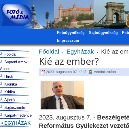
Fotóügynökség
Sajtóügynökség
Fot
Impresszum
Főoldal
Egyházak
Kié az em
Főoldal
Kié az ember?
Soproni Arcok
Anno
2023. augusztus 07. hétfő
Adminisztrátor
Hírek
Krónika
Kritika
Ajánló
Sajtószemle
Kárpát-medence
2023. augusztus 7. -
Beszélgeté
EGYHÁZAK
Református Gyülekezet vezető