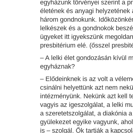
egyházunk törvényei szerint a pr
életének és anyagi helyzetének 
három gondnokunk. Időközönként 
lelkészek és a gondnokok beszél
ügyeket itt igyekszünk megoldan
presbitérium elé. (ősszel presbi
– A lelki élet gondozásán kívül 
egyháznak?
– Elődeinknek is az volt a véle
csinálni helyettünk azt nem nekü
intézményünk. Nekünk azt kell t
vagyis az igeszolgálat, a lelki 
a szeretetszolgálat, a diakónia 
gyülekezet egyike vagyunk, ahol
is – szolgál. Ők tartják a kapcso