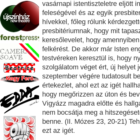
vasárnapi istentiszteletre eljött
feleségével és az egyik presbite
hívekkel, főleg rólunk kérdezget
presbitériumnak, hogy mit tapa
keresőlevelet, hogy amennyiben
felkérést. De akkor már Isten en
testvéreken keresztül is, hogy ny
szolgálatom véget ért, új helyet 
szeptember végére tudatosult be
értekezlet, ahol ezt az igét hallh
hogy megőrizzen az úton és bevig
Vigyázz magadra előtte és hallga
nem bocsátja meg a hitszegéset
benne. (II. Mózes 23, 20-21) Teh
ezt az igét.