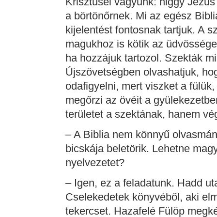
Krisztuséi vagyunk: higgy Jézus
a börtönőrnek. Mi az egész Bibl
kijelentést fontosnak tartjuk. A 
magukhoz is kötik az üdvössége
ha hozzájuk tartozol. Szekták mi
Újszövetségben olvashatjuk, h
odafigyelni, mert viszket a fülük,
megőrzi az övéit a gyülekezetben
területet a szektának, hanem vé
– A Biblia nem könnyű olvasmán
bicskája beletörik. Lehetne magya
nyelvezetet?
– Igen, ez a feladatunk. Hadd uta
Cselekedetek könyvéből, aki el
tekercset. Hazafelé Fülöp megkér