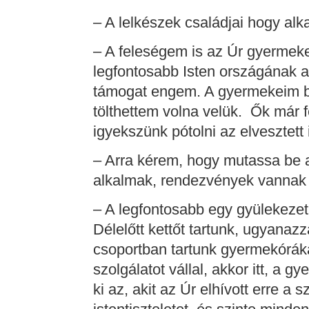
– A lelkészek családjai hogy a
– A feleségem is az Úr gyermeke,
legfontosabb Isten országának 
támogat engem. A gyermekeim b
tölthettem volna velük. Ők már 
igyekszünk pótolni az elvesztett 
– Arra kérem, hogy mutassa be a
alkalmak, rendezvények vannak 
– A legfontosabb egy gyülekezet 
Délelőtt kettőt tartunk, ugyanazz
csoportban tartunk gyermekóráka
szolgálatot vállal, akkor itt, a g
ki az, akit az Úr elhívott erre a 