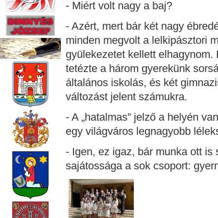
- Miért volt nagy a baj?
- Azért, mert bár két nagy ébred
minden megvolt a lelkipásztori m
gyülekezetet kellett elhagynom.
tetézte a három gyerekünk sorsá
általános iskolás, és két gimnaz
változást jelent számukra.
- A „hatalmas” jelző a helyén van
egy világváros legnagyobb léle
- Igen, ez igaz, bár munka ott is 
sajátossága a sok csoport: gyerm