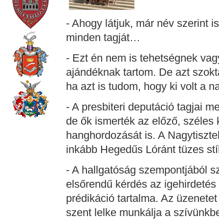
- Ahogy látjuk, már név szerint i
minden tagját…
- Ezt én nem is tehetségnek vag
ajándéknak tartom. De azt szok
ha azt is tudom, hogy ki volt a n
- A presbiteri deputáció tagjai m
de ők ismerték az előző, széles
hanghordozását is. A Nagytisztel
inkább Hegedűs Lóránt tüzes stí
- A hallgatóság szempontjából s
elsőrendű kérdés az igehirdetés
prédikáció tartalma. Az üzenetet 
szent lelke munkálja a szívünkb