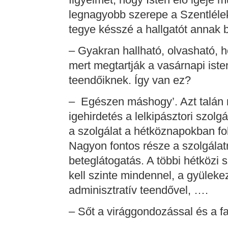
legnagyobb szerepe a Szentlélek
tegye késszé a hallgatót annak 
– Gyakran hallható, olvasható, 
mert megtartják a vasárnapi isten
teendőiknek. Így van ez?
– Egészen máshogy’. Azt talán 
igehirdetés a lelkipásztori szol
a szolgálat a hétköznapokban fol
Nagyon fontos része a szolgálatn
beteglátogatás. A többi hétközi s
kell szinte mindennel, a gyüleke
adminisztratív teendővel, ….
– Sőt a virággondozással és a f