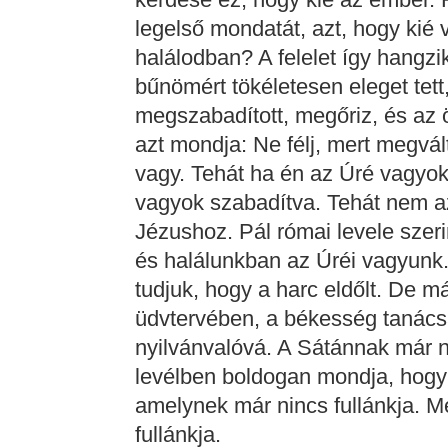
legelső mondatát, azt, hogy kié 
halálodban? A felelet így hangzi
bűnömért tökéletesen eleget tet
megszabadított, megőriz, és az ör
azt mondja: Ne félj, mert megvál
vagy. Tehát ha én az Úré vagyok,
vagyok szabadítva. Tehát nem 
Jézushoz. Pál római levele szeri
és halálunkban az Úréi vagyunk.
tudjuk, hogy a harc eldőlt. De már
üdvtervében, a békesség tanács
nyilvánvalóvá. A Sátánnak már ni
levélben boldogan mondja, hogy 
amelynek már nincs fullánkja. M
fullánkja.