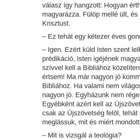
válasz így hangzott: Hogyan ér
magyarázza. Fülöp mellé ült, és 
Krisztust.
– Ez tehát egy kétezer éves go
– Igen. Ezért küld Isten szent le
prédikáció, Isten igéjének magy
szívvel kell a Bibliához közelít
értsem! Ma már nagyon jó komm
Bibliához. Ha valami nem világos,
nagyon jó. Egyházunk nem régen
Egyébként azért kell az Újszöve
csak az Újszövetség felől, tehát
meglássuk, mit és miért mondott 
– Mit is vizsgál a teológia?