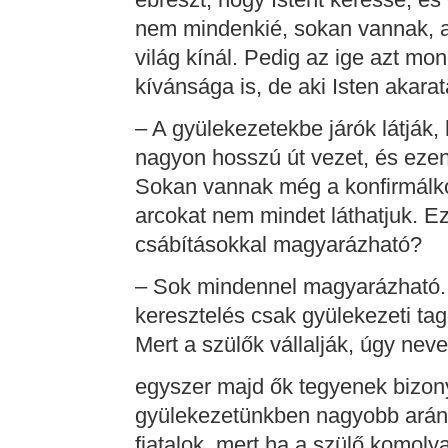
nem mindenkié, sokan vannak, ak
világ kínál. Pedig az ige azt mon
kívánsága is, de aki Isten akara
– A gyülekezetekbe járók látják,
nagyon hosszú út vezet, és ezen
Sokan vannak még a konfirmálko
arcokat nem mindet láthatjuk. E
csábításokkal magyarázható?
– Sok mindennel magyarázható. M
keresztelés csak gyülekezeti t
Mert a szülők vállalják, úgy nev
egyszer majd ők tegyenek bizonys
gyülekezetünkben nagyobb ará
fiatalok, mert ha a szülő komoly