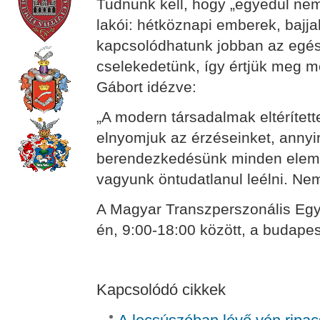
Tudnunk kell, hogy „egyedül nem
lakói: hétköznapi emberek, bajj
kapcsolódhatunk jobban az egész
cselekedetünk, így értjük meg m
Gábort idézve:
„A modern társadalmak eltérítet
elnyomjuk az érzéseinket, annyir
berendezkedésünk minden eleme
vagyunk öntudatlanul leélni. Nem 
A Magyar Transzperszonális Egye
én, 9:00-18:00 között, a budape
Kapcsolódó cikkek