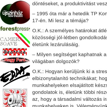
döntéseket, a produktivitást vesz
– 1995 óta már a hetedik TP Ko
17-én. Mi lesz a témája?
O.K.: A személyes határokat átl
közösségi jól-létben gondolkodás.
életünk lezárulásáig.
– Milyen segítséget kaphatnak a
világában dolgozók?
O.K.: Hogyan kerüljünk ki a stres
elbizonytalanító technikákat; ho
munkahelyeken elsajátított készs
gondolatok is, életünk többi rész
az, hogy a társadalmi változás ir
munkahelyeken is. Véleményünk 