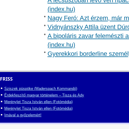
A lecsúszóban lévő vén ripac
(index.hu)
Nagy Feró: Azt érzem, már m
Vidnyánszky Attila üzent Dúr
A bipoláris zavar felemészti a
(index.hu)
Gyerekkori borderline személ
FRISS
Sziszek püspöke (Maderspach Kommandó)
Érdekfeszítő magyar történelem – Tisza és Ady
Merénylet Tisza István ellen (Fotómédia)
Merénylet Tisza István ellen (Fotómédia)
Imával a győzelemért!