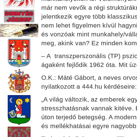
már nem vevők a régi struktúrákr
jelentkezik egyre több klassziku
nem lehet figyelmen kívül hagyn
és vonzóak mint munkahely/válla
meg, akink van? Ez minden komo
– A transzperszonális (TP) pszi
ágaként fejlődik 1962 óta. Mit 
O.K.: Máté Gábort, a neves orvo
nyilatkozott a 444.hu kérdéseire:
„A világ változik, az emberek 
stresszhatásnak vannak kitéve.
úton terjedő betegség. A modern 
és mellékhatásai egyre nagyobb