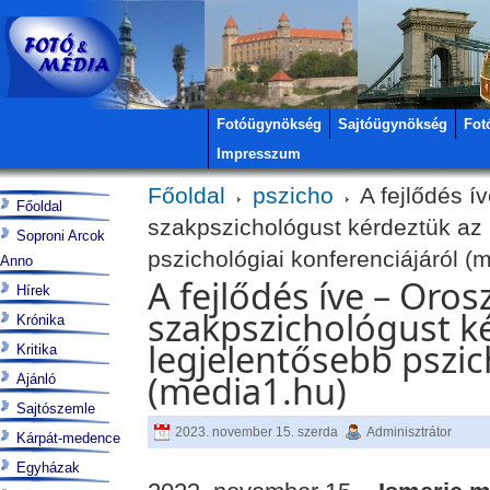
Fotóügynökség
Sajtóügynökség
Fot
Impresszum
Főoldal
pszicho
A fejlődés ív
Főoldal
szakpszichológust kérdeztük az 
Soproni Arcok
pszichológiai konferenciájáról (
Anno
A fejlődés íve – Orosz
Hírek
szakpszichológust ké
Krónika
legjelentősebb pszic
Kritika
(media1.hu)
Ajánló
Sajtószemle
2023. november 15. szerda
Adminisztrátor
Kárpát-medence
Egyházak