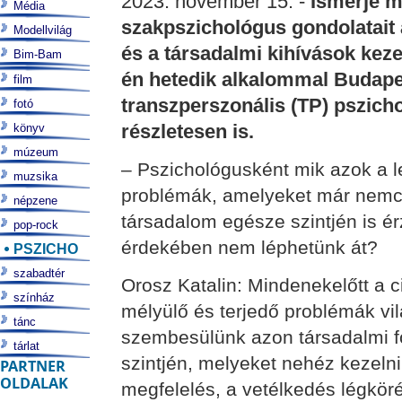
2023. november 15. -
Ismerje m
Média
szakpszichológus gondolatait 
Modellvilág
és a társadalmi kihívások kez
Bim-Bam
én hetedik alkalommal Budap
film
transzperszonális (TP) pszich
fotó
részletesen is.
könyv
múzeum
– Pszichológusként mik azok a 
muzsika
problémák, amelyeket már nemc
népzene
társadalom egésze szintjén is é
pop-rock
érdekében nem léphetünk át?
PSZICHO
szabadtér
Orosz Katalin: Mindenekelőtt a c
színház
mélyülő és terjedő problémák vi
tánc
szembesülünk azon társadalmi f
tárlat
szintjén, melyeket nehéz kezelni
PARTNER
OLDALAK
megfelelés, a vetélkedés légköré