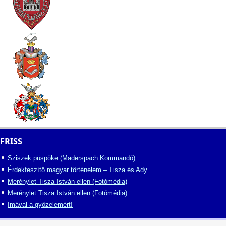
FRISS
Sziszek püspöke (Maderspach Kommandó)
Érdekfeszítő magyar történelem – Tisza és Ady
Merénylet Tisza István ellen (Fotómédia)
Merénylet Tisza István ellen (Fotómédia)
Imával a győzelemért!