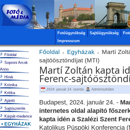
Fotóügynökség
Sajtóügynökség
Fot
Impresszum
Főoldal
Egyházak
Martí Zolt
Főoldal
sajtóösztöndíjat (MTI)
Soproni Arcok
Martí Zoltán kapta id
Anno
Ferenc-sajtóösztöndí
Hírek
Krónika
2024. január 24. szerda
Adminisztrátor
Kritika
Ajánló
Budapest, 2024. január 24. -
Mar
Sajtószemle
internetes oldal alapító fősze
Kárpát-medence
kapta idén a Szalézi Szent Fer
EGYHÁZAK
Katolikus Püspöki Konferencia 