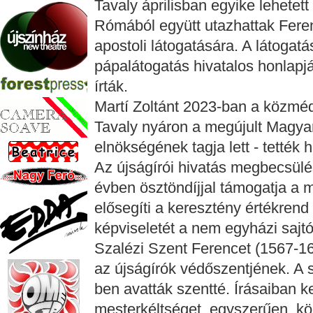
Tavaly áprilisban egyike lehetet
Rómából együtt utazhattak Fer
apostoli látogatására. A látogatá
pápalátogatás hivatalos honlapjá
írták.
Martí Zoltánt 2023-ban a közmédi
Tavaly nyáron a megújult Magya
elnökségének tagja lett - tették 
Az újságírói hivatás megbecsül
évben ösztöndíjjal támogatja a 
elősegíti a keresztény értékren
képviseletét a nem egyházi sajt
Szalézi Szent Ferencet (1567-16
az újságírók védőszentjének. A 
ben avatták szentté. Írásaiban k
mesterkéltséget, egyszerűen, kö