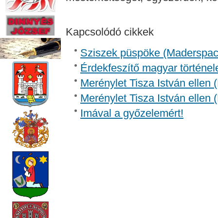
Kapcsolódó cikkek
Sziszek püspöke (Madersp
Érdekfeszítő magyar történel
Merénylet Tisza István ellen 
Merénylet Tisza István ellen 
Imával a győzelemért!