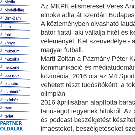
Média
Az MKPK elismerését Veres Andr
Modellvilág
elnöke adta át szerdán Budapeste
Bim-Bam
A közleményben olvasható laudác
film
bátor fiatal, aki vállalja hitét é
fotó
véleményét. Két szenvedélye - a
könyv
magyar futball.
múzeum
Martí Zoltán a Pázmány Péter K
muzsika
kommunikáció és médiatudomány
népzene
közmédia, 2016 óta az M4 Sport
pop-rock
vehetett részt tudósítóként: a tok
pszicho
szabadtér
olimpián.
színház
2016 áprilisában alapította barát
tánc
tanúságot tegyenek hitükről. Az o
tárlat
és podcast beszélgetést készítet
PARTNER
imaesteket, beszélgetéseket sz
OLDALAK