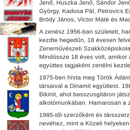
Jenő, Huszka Jenő, Sándor Jenő
György, Kadosa Pál, Petrovics Em
Bródy János, Victor Máté és Mada
A zenész 1956-ban született, h
kezdte hegedűn, 18 évesen felvét
Zeneművészeti Szakközépiskola
Mindössze 18 éves volt, amikor 
együttes tagjaként zenélni kezde
1975-ben hívta meg Török Ádám a
társaival a Dinamit együttest. 1
Bikinit, ahol basszusgitáron játs
alkotómunkában. Hamarosan a z
1985-től szerzőként és társszer
nevéhez, mint a Közeli helyeken,