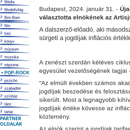
Média
Budapest, 2024. január 31. -
Úja
Modellvilág
választotta elnökének az Artisj
Bim-Bam
film
A dalszerző-előadó, aki másodsz
fotó
sürgeti a jogdíjak inflációs érték
könyv
múzeum
muzsika
A zenészt szerdán kétéves ciklu
népzene
egyesület vezetőségének tagjai -
POP-ROCK
pszicho
"Az elmúlt években számos akad
szabadtér
jogdíjak beszedése és felosztá
színház
sikerült. Most a legnagyobb kihívá
tánc
jogdíjak értéke kövesse az inflác
tárlat
közlemény.
PARTNER
OLDALAK
Az elnök szerint a jogdíjak tari