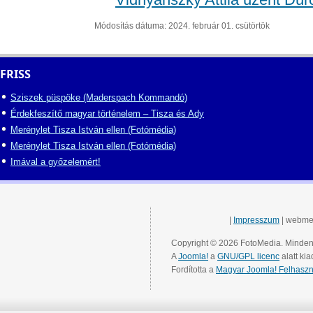
Módosítás dátuma: 2024. február 01. csütörtök
FRISS
Sziszek püspöke (Maderspach Kommandó)
Érdekfeszítő magyar történelem – Tisza és Ady
Merénylet Tisza István ellen (Fotómédia)
Merénylet Tisza István ellen (Fotómédia)
Imával a győzelemért!
|
Impresszum
| webme
Copyright © 2026 FotoMedia. Minden 
A
Joomla!
a
GNU/GPL licenc
alatt kia
Fordította a
Magyar Joomla! Felhaszn