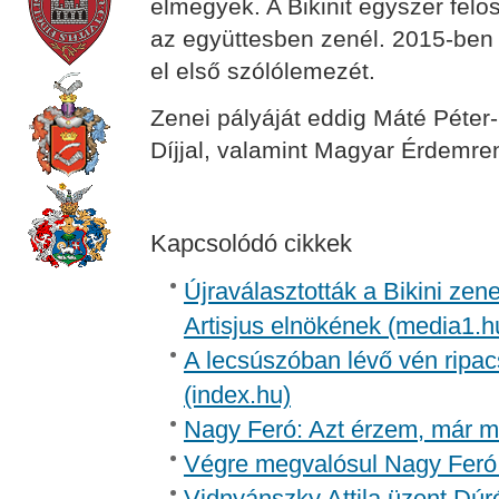
elmegyek. A Bikinit egyszer felosz
az együttesben zenél. 2015-ben
el első szólólemezét.
Zenei pályáját eddig Máté Péter
Díjjal, valamint Magyar Érdemren
Kapcsolódó cikkek
Újraválasztották a Bikini zen
Artisjus elnökének (media1.h
A lecsúszóban lévő vén ripac
(index.hu)
Nagy Feró: Azt érzem, már m
Végre megvalósul Nagy Feró 
Vidnyánszky Attila üzent Dúr