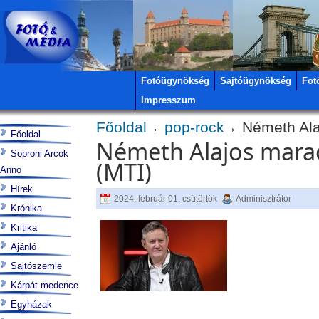
Fotóügynökség
Sajtóügynökség
Fot
Impresszum
Főoldal
pop-rock
Németh Alaj
Főoldal
Németh Alajos marad
Soproni Arcok
(MTI)
Anno
Hírek
2024. február 01. csütörtök
Adminisztrátor
Krónika
Kritika
Ajánló
Sajtószemle
Kárpát-medence
Egyházak