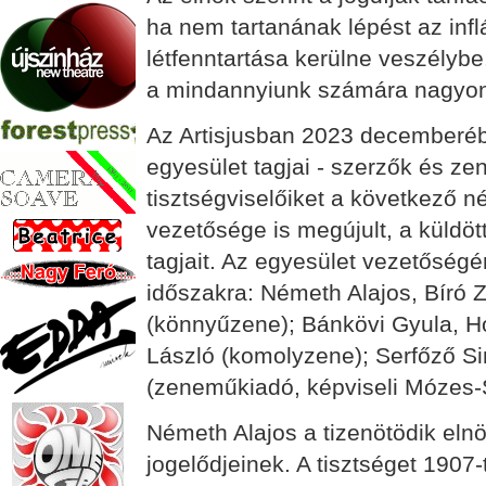
ha nem tartanának lépést az infl
létfenntartása kerülne veszélyb
a mindannyiunk számára nagyon f
Az Artisjusban 2023 decemberébe
egyesület tagjai - szerzők és z
tisztségviselőiket a következő n
vezetősége is megújult, a küldö
tagjait. Az egyesület vezetőség
időszakra: Németh Alajos, Bíró 
(könnyűzene); Bánkövi Gyula, Ho
László (komolyzene); Serfőző Si
(zeneműkiadó, képviseli Mózes-
Németh Alajos a tizenötödik elnö
jogelődjeinek. A tisztséget 1907