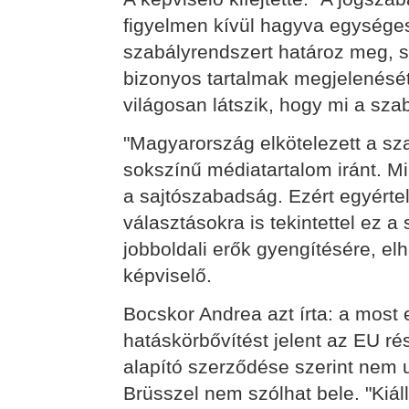
figyelmen kívül hagyva egysége
szabályrendszert határoz meg, s 
bizonyos tartalmak megjelenésé
világosan látszik, hogy mi a szab
"Magyarország elkötelezett a sz
sokszínű médiatartalom iránt. M
a sajtószabadság. Ezért egyérte
választásokra is tekintettel ez 
jobboldali erők gyengítésére, elh
képviselő.
Bocskor Andrea azt írta: a most 
hatáskörbővítést jelent az EU ré
alapító szerződése szerint nem 
Brüsszel nem szólhat bele. "Kiá