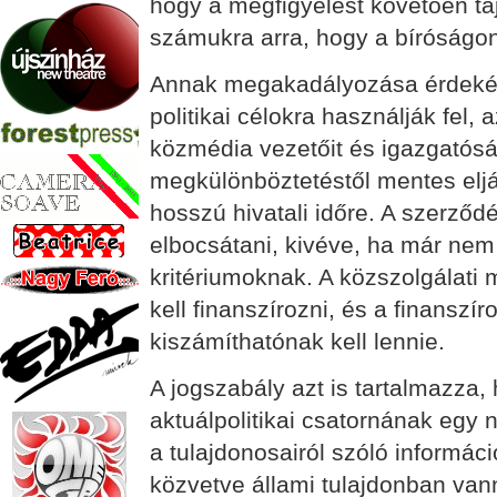
hogy a megfigyelést követően tá
számukra arra, hogy a bíróságo
Annak megakadályozása érdekéb
politikai célokra használják fel, 
közmédia vezetőit és igazgatóság
megkülönböztetéstől mentes eljár
hosszú hivatali időre. A szerződé
elbocsátani, kivéve, ha már nem
kritériumoknak. A közszolgálati m
kell finanszírozni, és a finanszí
kiszámíthatónak kell lennie.
A jogszabály azt is tartalmazza,
aktuálpolitikai csatornának egy 
a tulajdonosairól szóló informáci
közvetve állami tulajdonban van