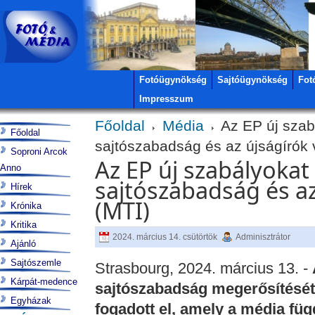
Fotóügynökség
Sajtóügynökség
Fot
Impresszum
Főoldal
Média
Az EP új szab
Főoldal
sajtószabadság és az újságírók
Soproni Arcok
Az EP új szabályokat
Anno
sajtószabadság és a
Hírek
(MTI)
Krónika
Kritika
2024. március 14. csütörtök
Adminisztrátor
Ajánló
Sajtószemle
Strasbourg, 2024. március 13. -
Kárpát-medence
sajtószabadság megerősítését 
Egyházak
fogadott el, amely a média fü