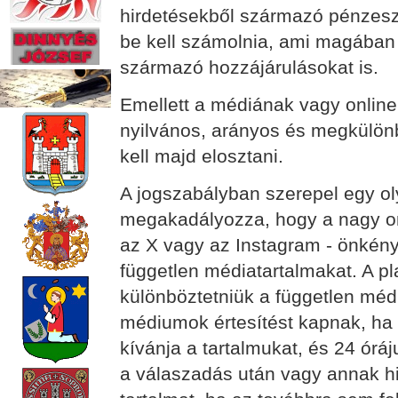
hirdetésekből származó pénzesz
be kell számolnia, ami magában 
származó hozzájárulásokat is.
Emellett a médiának vagy online
nyilvános, arányos és megkülönb
kell majd elosztani.
A jogszabályban szerepel egy o
megakadályozza, hogy a nagy on
az X vagy az Instagram - önkény
független médiatartalmakat. A pl
különböztetniük a független médi
médiumok értesítést kapnak, ha a
kívánja a tartalmukat, és 24 órá
a válaszadás után vagy annak hi