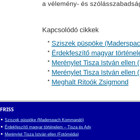
a vélemény- és szólásszabadság m
Kapcsolódó cikkek
Sziszek püspöke (Madersp
Érdekfeszítő magyar történel
Merénylet Tisza István ellen 
Merénylet Tisza István ellen 
Meghalt Ritoók Zsigmond
FRISS
Sziszek püspöke (Maderspach Kommandó)
Érdekfeszítő magyar történelem – Tisza és Ady
Merénylet Tisza István ellen (Fotómédia)