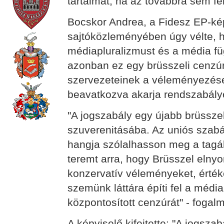
tartalmat, ha az továbbra sem fe
Bocskor Andrea, a Fidesz EP-kép
sajtóközleményében úgy vélte, ho
médiapluralizmust és a média fü
azonban ez egy brüsszeli cenzúr
szervezeteinek a véleményezése
beavatkozva akarja rendszabályo
"A jogszabály egy újabb brüssze
szuverenitásába. Az uniós szabá
hangja szólalhasson meg a tagá
teremt arra, hogy Brüsszel elny
konzervatív véleményeket, érték
szemünk láttára építi fel a média f
központosított cenzúrát" - fogalm
A képviselő kifejtette: "A jogsz