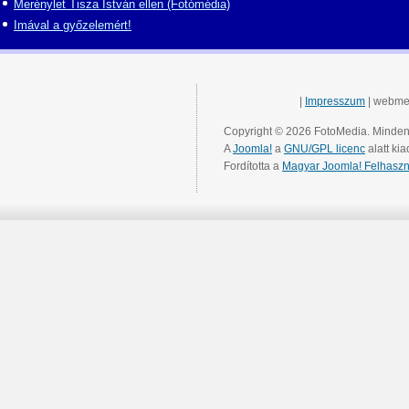
Merénylet Tisza István ellen (Fotómédia)
Imával a győzelemért!
|
Impresszum
| webme
Copyright © 2026 FotoMedia. Minden 
A
Joomla!
a
GNU/GPL licenc
alatt kia
Fordította a
Magyar Joomla! Felhaszn