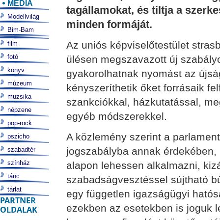
MÉDIA
tagállamokat, és tiltja a szer
Modellvilág
minden formáját.
Bim-Bam
Az uniós képviselőtestület stras
film
fotó
ülésen megszavazott új szabál
könyv
gyakorolhatnak nyomást az újsá
múzeum
kényszeríthetik őket forrásaik fel
muzsika
szankciókkal, házkutatással, meg
népzene
egyéb módszerekkel.
pop-rock
A közlemény szerint a parlament 
pszicho
jogszabályba annak érdekében,
szabadtér
színház
alapon lehessen alkalmazni, kiz
tánc
szabadságvesztéssel sújtható b
tárlat
egy független igazságügyi ható
PARTNER
ezekben az esetekben is joguk 
OLDALAK