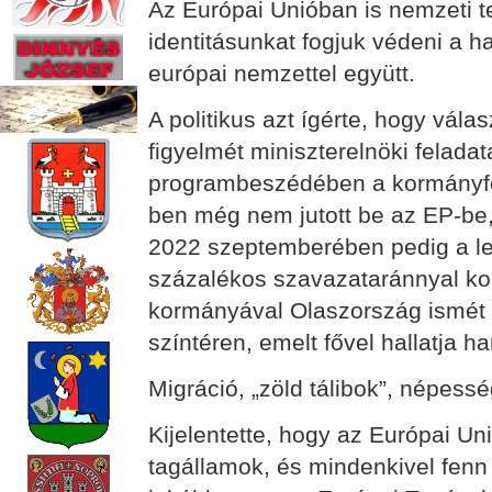
Az Európai Unióban is nemzeti t
identitásunkat fogjuk védeni a h
európai nemzettel együtt.
A politikus azt ígérte, hogy vál
figyelmét miniszterelnöki feladat
programbeszédében a kormányfő 
ben még nem jutott be az EP-be,
2022 szeptemberében pedig a le
százalékos szavazataránnyal kor
kormányával Olaszország ismét 
színtéren, emelt fővel hallatja 
Migráció, „zöld tálibok”, népess
Kijelentette, hogy az Európai 
tagállamok, és mindenkivel fenn k