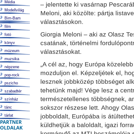
Média
– jelentette ki vasárnap Pescar
Modellvilág
Meloni, aki közölte: pártja listav
Bim-Bam
választásokon.
film
Giorgia Meloni – aki az Olasz Te
fotó
csatának, történelmi fordulópon
könyv
választásokat.
múzeum
muzsika
„A cél az, hogy Európa közelebb
népzene
mozduljon el. Képzeljétek el, h
pop-rock
lesznek jobbközép többséget al
pszicho
tehetünk majd! Vége lesz a centr
szabadtér
természetellenes többségnek, a
színház
sokszor részese lett. Ahogy Ola
tánc
jobboldalt, Európába is átültethe
tárlat
PARTNER
küldhetjük a baloldalt, igazi forr
OLDALAK
kormányfő az MTI beszámolója sz