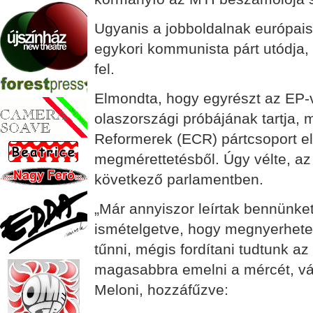
Ugyanis a jobboldalnak európais
egykori kommunista párt utódja,
fel.
Elmondta, hogy egyrészt az EP
olaszországi próbájának tartja,
Reformerek (ECR) pártcsoport e
megmérettetésből. Úgy vélte, az
következő parlamentben.
„Már annyiszor leírtak bennünket,
ismételgetve, hogy megnyerhetetl
tűnni, mégis fordítani tudtunk az 
magasabbra emelni a mércét, vál
Meloni, hozzáfűzve: