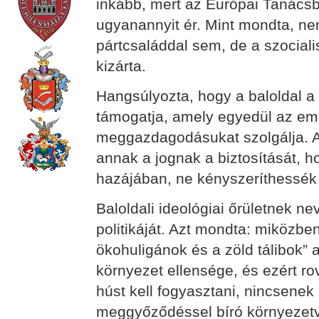
inkább, mert az Európai Tanács
ugyanannyit ér. Mint mondta, ne
pártcsaláddal sem, de a szocial
kizárta.
Hangsúlyozta, hogy a baloldal a 
támogatja, amely egyedül az em
meggazdagodásukat szolgálja. A
annak a jognak a biztosítását, 
hazájában, ne kényszeríthessék 
Baloldali ideológiai őrületnek n
politikáját. Azt mondta: miközb
ökohuligánok és a zöld tálibok” 
környezet ellensége, és ezért rov
húst kell fogyasztani, nincsene
meggyőződéssel bíró környezetv