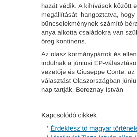
hazát védik. A kihívások között
megállítását, hangoztatva, hog
bűncselekménynek számító béra
anya alkotta családokra van sz
öreg kontinens.
Az olasz kormánypártok és ellenz
indulnak a júniusi EP-választások
vezetője és Giuseppe Conte, az 
választást Olaszországban júniu
nap tartják. Bereznay István
Kapcsolódó cikkek
Érdekfeszítő magyar történel