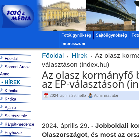
Fotóügynökség
Sajtóügynökség
Fot
Impresszum
Főoldal
Hírek
Az olasz kormá
Főoldal
választáson (index.hu)
Soproni Arcok
Az olasz kormányfő b
Anno
az EP-választáson (i
HÍREK
Krónika
2024. április 29. hétfő
Adminisztrátor
Kritika
Ajánló
Sajtószemle
Kárpát-medence
2024. április 29. -
Jobboldali k
Egyházak
Olaszországot, és most az orsz