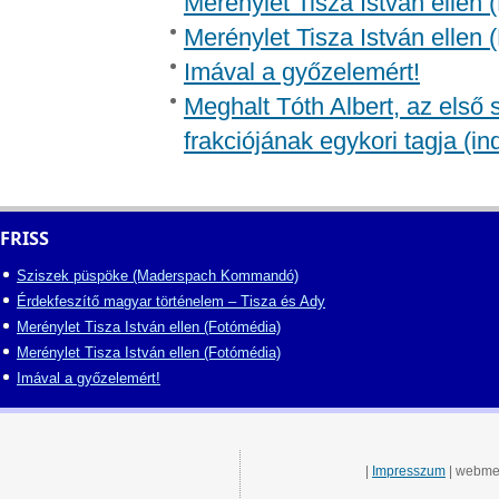
Merénylet Tisza István ellen 
Merénylet Tisza István ellen 
Imával a győzelemért!
Meghalt Tóth Albert, az első
frakciójának egykori tagja (in
FRISS
Sziszek püspöke (Maderspach Kommandó)
Érdekfeszítő magyar történelem – Tisza és Ady
Merénylet Tisza István ellen (Fotómédia)
Merénylet Tisza István ellen (Fotómédia)
Imával a győzelemért!
|
Impresszum
| webme