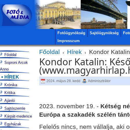
Fotóügynökség
Sajtóügynökség
Fot
Impresszum
Főoldal
Hírek
Kondor Katalin
Főoldal
Kondor Katalin: Kés
Soproni Arcok
(www.magyarhirlap.
Anno
HÍREK
2024. május 28. kedd
Adminisztrátor
Krónika
Kritika
Ajánló
2023. november 19. -
Kétség né
Sajtószemle
Európa a szakadék szélén tán
Kárpát-medence
Egyházak
Felelős nincs, nem vállalja, aki o