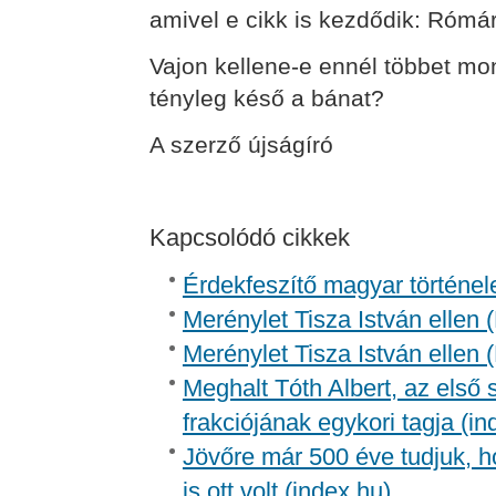
amivel e cikk is kezdődik: Rómár
Vajon kellene-e ennél többet mon
tényleg késő a bánat?
A szerző újságíró
Kapcsolódó cikkek
Érdekfeszítő magyar történel
Merénylet Tisza István ellen 
Merénylet Tisza István ellen 
Meghalt Tóth Albert, az első
frakciójának egykori tagja (in
Jövőre már 500 éve tudjuk, h
is ott volt (index.hu)