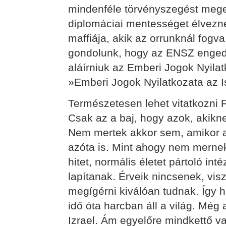
mindenféle törvényszegést meg
diplomáciai mentességet élvezne
maffiája, akik az orrunknál fogv
gondolunk, hogy az ENSZ engedél
aláírniuk az Emberi Jogok Nyilat
»Emberi Jogok Nyilatkozata az I
Természetesen lehet vitatkozni F
Csak az a baj, hogy azok, akikne
Nem mertek akkor sem, amikor a
azóta is. Mint ahogy nem merne
hitet, normális életet pártoló in
lapítanak. Érveik nincsenek, vis
megígérni kiválóan tudnak. Így h
idő óta harcban áll a világ. Még 
Izrael. Ám egyelőre mindkettő v