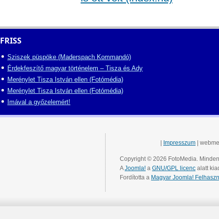
FRISS
Sziszek püspöke (Maderspach Kommandó)
Érdekfeszítő magyar történelem – Tisza és Ady
Merénylet Tisza István ellen (Fotómédia)
Merénylet Tisza István ellen (Fotómédia)
Imával a győzelemért!
|
Impresszum
| webme
Copyright © 2026 FotoMedia. Minden 
A
Joomla!
a
GNU/GPL licenc
alatt kia
Fordította a
Magyar Joomla! Felhaszn