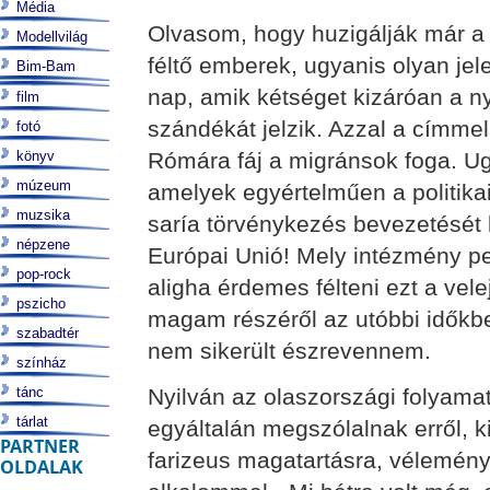
Média
Olvasom, hogy huzigálják már a 
Modellvilág
féltő emberek, ugyanis olyan je
Bim-Bam
nap, amik kétséget kizáróan a ny
film
szándékát jelzik. Azzal a címmel
fotó
könyv
Rómára fáj a migránsok foga. U
múzeum
amelyek egyértelműen a politika
muzsika
saría törvénykezés bevezetését
népzene
Európai Unió! Mely intézmény pe
pop-rock
aligha érdemes félteni ezt a vele
pszicho
magam részéről az utóbbi időkbe
szabadtér
nem sikerült észrevennem.
színház
tánc
Nyilván az olaszországi folyamat
tárlat
egyáltalán megszólalnak erről, 
PARTNER
farizeus magatartásra, vélemén
OLDALAK