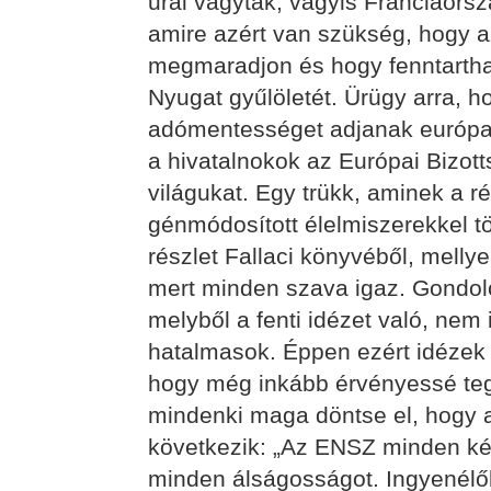
urai vágytak, vagyis Franciaor
amire azért van szükség, hogy az
megmaradjon és hogy fenntartha
Nyugat gyűlöletét. Ürügy arra, 
adómentességet adjanak európai
a hivatalnokok az Európai Bizott
világukat. Egy trükk, aminek a 
génmódosított élelmiszerekkel tö
részlet Fallaci könyvéből, mellye
mert minden szava igaz. Gondolo
melyből a fenti idézet való, nem
hatalmasok. Éppen ezért idézek 
hogy még inkább érvényessé te
mindenki maga döntse el, hogy a
következik: „Az ENSZ minden k
minden álságosságot. Ingyenélő