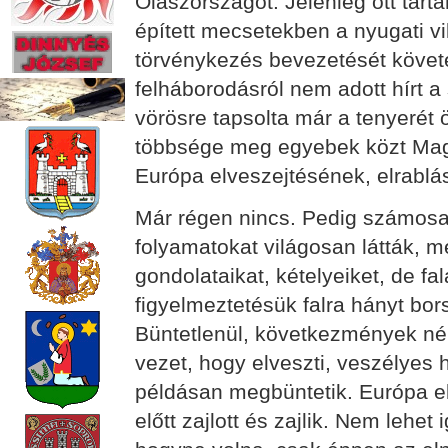
Olaszországot. Jelenleg ott tarta
épített mecsetekben a nyugati vi
törvénykezés bevezetését követe
felháborodásról nem adott hírt a
vörösre tapsolta már a tenyerét
többsége meg egyebek közt Magy
Európa elveszejtésének, elrablá
Már régen nincs. Pedig számosan
folyamatokat világosan látták, me
gondolataikat, kételyeiket, de f
figyelmeztetésük falra hányt borsó
Büntetlenül, következmények né
vezet, hogy elveszti, veszélyes
példásan megbüntetik. Európa e
előtt zajlott és zajlik. Nem lehe