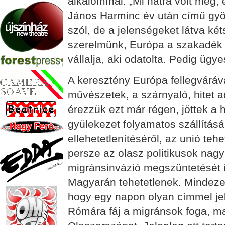
alkalommal. „Mi hátra volt még, 
János Harminc év után című gyö
szól, de a jelenségeket látva ké
szerelmünk, Európa a szakadék s
vállalja, aki odatolta. Pedig ügy
A keresztény Európa fellegváráva
művészetek, a szárnyaló, hitet 
érezzük ezt már régen, jöttek a
gyülekezet folyamatos szállításá
ellehetetlenítéséről, az unió te
persze az olasz politikusok nagy
migránsinvázió megszüntetését i
Magyarán tehetetlenek. Mindeze
hogy egy napon olyan címmel jel
Rómára fáj a migránsok foga, ma