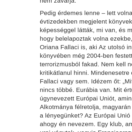
nem zavarja.
Pedig érdemes lenne – lett volna
évtizedekben megjelent könyvek
képességgel látták, mi van, és m
hogy belelapoztak volna ezekbe, 
Oriana Fallaci is, aki Az utolsó 
könyvében még 2004-ben festette
terrorizmusból fakad. Nem kell n
kritikátlanul hinni. Mindenesetre
Fallaci vagy sem. Idézem őt: „M
nincs többé. Eurábia van. Mit ér
úgynevezett Európai Uniót, amin
Alkotmánya félretolja, magyarán
a lényegünket? Az Európai Unió
ahogy én nevezem. Egy klub, am