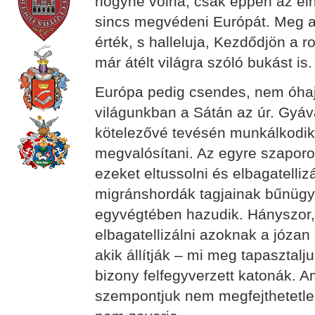
hogyne volna, csak éppen az e
sincs megvédeni Európát. Meg a
érték, s halleluja, Kezdődjön a
már átélt világra szóló bukást is.
Európa pedig csendes, nem óhaj
világunkban a Sátán az úr. Gyá
kötelezővé tevésén munkálkodik
megvalósítani. Az egyre szaporod
ezeket eltussolni és elbagatelliz
migránshordák tagjainak bűnügye
egyvégtében hazudik. Hányszor,
elbagatellizálni azoknak a józ
akik állítják – mi meg tapaszta
bizony felfegyverzett katonák. Am
szempontjuk nem megfejthetetlen