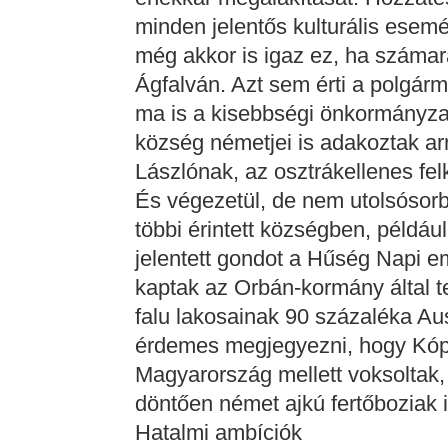
minden jelentős kulturális esem
még akkor is igaz ez, ha száma
Ágfalván. Azt sem érti a polgárme
ma is a kisebbségi önkormányza
község németjei is adakoztak ar
Lászlónak, az osztrákellenes fel
És végezetül, de nem utolsósor
többi érintett községben, péld
jelentett gondot a Hűség Napi 
kaptak az Orbán-kormány által t
falu lakosainak 90 százaléka Ausz
érdemes megjegyezni, hogy Kóph
Magyarország mellett voksoltak
döntően német ajkú fertőboziak i
Hatalmi ambíciók