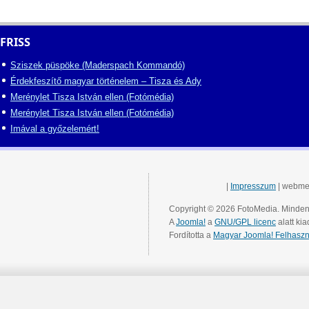
FRISS
Sziszek püspöke (Maderspach Kommandó)
Érdekfeszítő magyar történelem – Tisza és Ady
Merénylet Tisza István ellen (Fotómédia)
Merénylet Tisza István ellen (Fotómédia)
Imával a győzelemért!
|
Impresszum
| webme
Copyright © 2026 FotoMedia. Minden 
A
Joomla!
a
GNU/GPL licenc
alatt kia
Fordította a
Magyar Joomla! Felhaszn