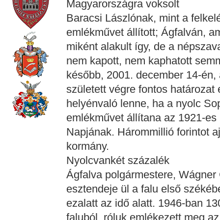
Magyarországra voksolt
Baracsi Lászlónak, mint a felkel
emlékművet állított; Ágfalván, am
miként alakult így, de a népsza
nem kapott, nem kaphatott semm
később, 2001. december 14-én, 
született végre fontos határozat
helyénvaló lenne, ha a nyolc So
emlékművet állítana az 1921-es
Napjának. Hárommillió forintot a
kormány.
Nyolcvankét százalék
Ágfalva polgármestere, Wágner 
esztendeje ül a falu első székéb
ezalatt az idő alatt. 1946-ban 13
faluból, róluk emlékezett meg az