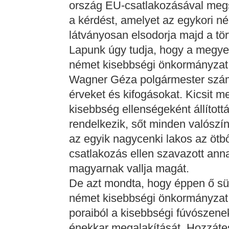
ország EU-csatlakozásával megsz
a kérdést, amelyet az egykori n
látványosan elsodorja majd a tö
Lapunk úgy tudja, hogy a megyei 
német kisebbségi önkormányzat 
Wagner Géza polgármester számt
érveket és kifogásokat. Kicsit 
kisebbség ellenségeként állított
rendelkezik, sőt minden valószí
az egyik nagycenki lakos az ötb
csatlakozás ellen szavazott an
magyarnak vallja magát.
De azt mondta, hogy éppen ő sü
német kisebbségi önkormányzat lé
poraiból a kisebbségi fúvószenek
énekkar megalakítását. Hozzátes