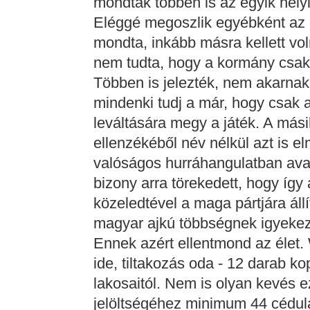
mondták többen is az egyik hel
Eléggé megoszlik egyébként az á
mondta, inkább másra kellett voln
nem tudta, hogy a kormány csak 
Többen is jelezték, nem akarnak 
mindenki tudj a már, hogy csak
leváltására megy a játék. A mási
ellenzékéből név nélkül azt is e
valóságos hurráhangulatban ava
bizony arra törekedett, hogy íg
közeledtével a maga pártjára áll
magyar ajkú többségnek igyekeze
Ennek azért ellentmond az élet
ide, tiltakozás oda - 12 darab k
lakosaitól. Nem is olyan kevés 
jelöltségéhez minimum 44 cédulát