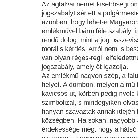
Az ágfalvai német kisebbségi ö
jogszabályt sértett a polgármes
azonban, hogy lehet-e Magyaror
emlékművel bármiféle szabályt 
rendű dolog, mint a jog összevi
morális kérdés. Arról nem is be
van olyan réges-régi, elfeledett
jogszabály, amely őt igazolja.
Az emlékmű nagyon szép, a falun
helyet. A dombon, melyen a mű főa
kavicsos út, körben pedig nyolc 
szimbolizál, s mindegyiken olvas
hányan szavaztak annak idején 
községben. Ha sokan, nagyobb a
érdekessége még, hogy a hátsó ré