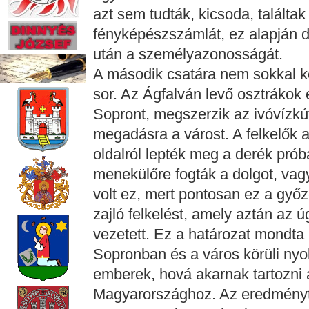
azt sem tudták, kicsoda, talált
fényképészszámlát, ez alapján d
után a személyazonosságát.
A második csatára nem sokkal k
sor. Az Ágfalván levő osztrákok 
Sopront, megszerzik az ivóvízkútj
megadásra a várost. A felkelők
oldalról lepték meg a derék prób
menekülőre fogták a dolgot, vagyi
volt ez, mert pontosan ez a győz
zajló felkelést, amely aztán a
vezetett. Ez a határozat mondta 
Sopronban és a város körüli nyo
emberek, hová akarnak tartozni 
Magyarországhoz. Az eredményt