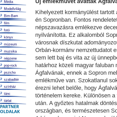
Új emlékművet avattak Ágfalv
Média
Modellvilág
Kihelyezett kormányülést tartot
Bim-Bam
én Sopronban. Fontos rendeletet 
film
népszavazásra emlékezve dece
fotó
nyilvánította. Ez alkalomból S
könyv
városnak díszkutat adományozott
múzeum
Orbán-kormánv nemzettudatot er
muzsika
sem lett baj és vita az új ünnep
népzene
határhoz közeli magyar faluban 
pop-rock
Ágfalvának, ennek a Sopron mel
pszicho
emlékműve van. Szokatlanul sok 
szabadtér
színház
érezni lehet belőle, hogy Ágfalv
tánc
történelem kereke. Különösen a
tárlat
után. A győztes hatalmak döntése 
PARTNER
országban, és természetesen Sop
OLDALAK