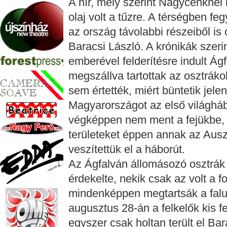
A hír, mely szerint Nagycenknél
olaj volt a tűzre. A térségben f
az ország távolabbi részeiből is 
Baracsi László. A krónikák szer
emberével felderítésre indult Ág
megszállva tartottak az osztrák
sem értették, miért büntetik jele
Magyarországot az első világháb
végképpen nem ment a fejükbe,
területeket éppen annak az Ausz
veszítettük el a háborút.
Az Ágfalván állomásozó osztrá
érdekelte, nekik csak az volt a 
mindenképpen megtartsák a falut
augusztus 28-án a felkelők kis f
egyszer csak holtan terült el Bar