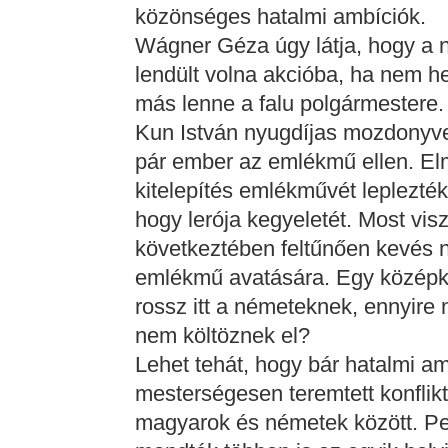
közönséges hatalmi ambíciók.
Wágner Géza úgy látja, hogy a 
lendült volna akcióba, ha nem her
más lenne a falu polgármestere.
Kun István nyugdíjas mozdonyvezet
pár ember az emlékmű ellen. El
kitelepítés emlékművét leplezték 
hogy lerója kegyeletét. Most vis
következtében feltűnően kevés n
emlékmű avatására. Egy középkor
rossz itt a németeknek, ennyire
nem költöznek el?
Lehet tehát, hogy bár hatalmi am
mesterségesen teremtett konfliktu
magyarok és németek között. Ped