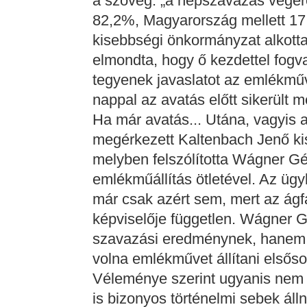
a szöveg: „a népszavazás véger
82,2%, Magyarország mellett 17,
kisebbségi önkormányzat alkott
elmondta, hogy ő kezdettel fogva
tegyenek javaslatot az emlékmű
nappal az avatás előtt sikerült 
Ha már avatás... Utána, vagyis 
megérkezett Kaltenbach Jenő ki
melyben felszólította Wágner Gé
emlékműállítás ötletével. Az ügy
már csak azért sem, mert az ágf
képviselője független. Wágner G
szavazási eredménynek, hanem
volna emlékművet állítani elsős
Véleménye szerint ugyanis nem 
is bizonyos történelmi sebek áll