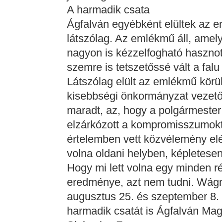
A harmadik csata
Ágfalván egyébként elültek az e
látszólag. Az emlékmű áll, amely
nagyon is kézzelfogható hasznot 
szemre is tetszetőssé vált a falu
Látszólag elült az emlékmű körü
kisebbségi önkormányzat vezető
maradt, az, hogy a polgármester
elzárkózott a kompromisszumokt
értelemben vett közvélemény elé 
volna oldani helyben, képletesen 
Hogy mi lett volna egy minden ré
eredménye, azt nem tudni. Wágn
augusztus 25. és szeptember 8. 
harmadik csatát is Ágfalván Mag