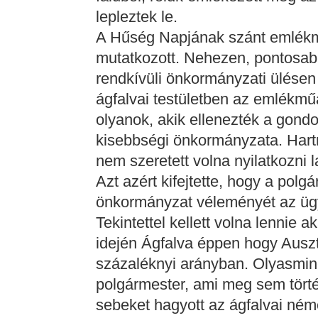
lepleztek le.
A Hűség Napjának szánt emlék
mutatkozott. Nehezen, pontosab
rendkívüli önkormányzati ülésen
ágfalvai testületben az emlékműá
olyanok, akik ellenezték a gondo
kisebbségi önkormányzata. Hartn
nem szeretett volna nyilatkozni
Azt azért kifejtette, hogy a polg
önkormányzat véleményét az ügyb
Tekintettel kellett volna lennie 
idején Ágfalva éppen hogy Auszt
százaléknyi arányban. Olyasmine
polgármester, ami meg sem történ
sebeket hagyott az ágfalvai né