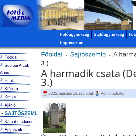
Fotóügynökség
Sajtóügynökség
Fot
Impresszum
Főoldal
Sajtószemle
A harma
Főoldal
3.)
Soproni Arcok
A harmadik csata (D
Anno
3.)
Hírek
Krónika
2025. március 15. szombat
Adminisztrátor
Kritika
Ajánló
SAJTÓSZEMLE
Kárpát-medence
Egyházak