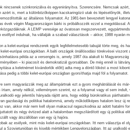
ok nincsenek szinkronizálva és egyenirányítva. Szerencsére. Nemcsak azért,
m azért is, mert a különbözőképpen kacskaringózó utak és lépéselőnyök, ille
emozdították az általános folyamatot. Az 1981-ben bevezetett lengyel katonai
as évek végén Magyarországon bárki is próbálkozzék ezzel a megoldással. 
formközgazdáknak. A LEMP veresége az óvatosan megszervezett, egypártrendsz
eséllyel indulnak, ha vállalják a szabad választások – akkor, 1988 nyarán 
 a kelet-európai rendszerek egyik legfélelmetesebb tabuját törte meg, és has
ás kelet-európai országokban. A balti országok önállósodási törekvései viszon
ölcsönhatásra példa az a versengés is, amely 1987 óta alakult ki Magyarorszá
ményében – ki piacosít és demokratizál gyorsabban. De még ennél is látván
itása a keletnémet kivándorlók előtt) adta meg a döntő lökést a most kibon
sa pedig a többi kelet-európai országban gyorsíthatja majd föl a folyamatot. 
e sem magyarázzák meg az állampártnak ezt a gyors meghátrálását és már
 írtam, amely nélkül, véleményem szerint, ez a folyamat vagy el sem indult,
ralkodó egy jelentős hányada rájött arra, hogy eddigi bürokratikus párthatal
lyan gazdasági és politikai hatalommá, amely működőképes hatalom lesz új re
z van, akkor már nem kell olyan makacsul ragaszkodnia az adott hatalmi fo
uttatott és négy évtized alatt a hatalomban megszilárdított egy új politikai el
szállt vagy átszállóban van egy új hajóra.
bbak az esélyek, mint más kelet-európai országokban. Itt nem választja el 
l a Szovjetunióban és kisebb mértékben Lengyelországban. Itt az uralkodó eli