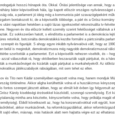
ndogatjuk hosszú hónapok óta. Okkal. Óriási jelentősége van annak, hogy a 
, néhány bátor képviselőnek hála, így kapott először országos nyilvánosságot 
osság oda, a parlament jó ideig még a kommunista párt szavazógépeként működ
ozgalom bontakozott ki, de a képviselők többsége, a párt és a Grósz-kormá
és utáni napokban hetekben a sajtó lázas igyekezettel rekonstruálta tv-felvét
ene. Negyven év óta először kellett személy szerint felelősséget vállalniuk a
tak. Ez sokkszerűen hatott, s elindította a parlamentet is a demokrácia lejt
res retorikát, botcsinálta demokratákká kezdte formálni a pártcsinálta parlam
iú szerepét és figuráját. S ahogy egyre inkább nyilvánvalóvá vált, hogy az 1
n belül is megindult, demokratizmusra még nagyobb demokratizmussal rálicitá
térbe szorították a parlamentet. Ezt a képviselők nehezen viselték, és – h
 azzal válaszoltak rá, hogy októberben leszavazták saját pártjukat, és a há
ták a munkásőrséget és kizárták saját pártjukat a munkahelyekről. Az idők
mokratikus játékszabályok rabságában, mit sem tehet ez ellen.
sov és Tito nem Kádár személyében egyezett volna meg, hanem mondjuk Mün
rszág történelme. Akkor aligha kerülhettük volna el a huszákizmus kényszerp
 fontos szerepet játszott abban, hogy az elmúlt két évben így felgyorsult a
rósz Károly kisebbségi érzésekkel küszködő, szorongó személyiség. Ezt k
talanság mintha arra késztette, kényszerítette volna, hogy próbálja magát el
t személyiség). Ebből következett az, hogy ha konzervatívokkal volt együtt, k
kásőrökkel, akkor munkásőrnek, ha reformközgazdákkal, akkor reformközgaz
lt sajtó ellen, másnap, más hatások alatt nem hajtatta végre ezt az elhatáro