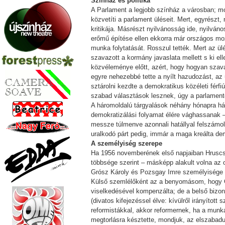
Színház és politika
A Parlament a legjobb színház a városban; mo
közvetíti a parlament üléseit. Mert, egyrészt
kritikája. Másrészt nyilvánosság ide, nyilván
erőmű építése ellen ekkorra már országos m
munka folytatását. Rosszul tették. Mert az ül
szavazott a kormány javaslata mellett s ki ell
közvéleménye előtt, azért, hogy hogyan szavaz
egyre nehezebbé tette a nyílt hazudozást, az ü
sztárolni kezdte a demokratikus közéleti férf
szabad választások lesznek, úgy a parlamente
A háromoldalú tárgyalások néhány hónapra hát
demokratizálási folyamat élére vághassanak –
messze túlmenve azonnali hatállyal felszámol
uralkodó párt pedig, immár a maga kreálta de
A személyiség szerepe
Ha 1956 novemberének első napjaiban Hrusc
többsége szerint – másképp alakult volna az o
Grósz Károly és Pozsgay Imre személyisége is
Külső szemlélőként az a benyomásom, hogy G
viselkedésével kompenzálta; de a belső bizony
(divatos kifejezéssel élve: kívülről irányítot
reformistákkal, akkor reformernek, ha a mun
megtorlásra késztette, mondjuk, az elszabadu