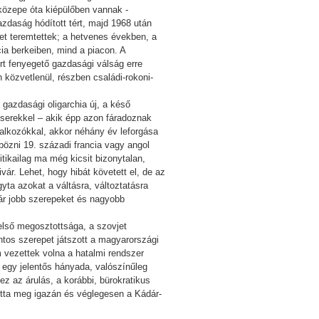
közepe óta kiépülőben vannak -
zdaság hódított tért, majd 1968 után
tet teremtettek; a hetvenes években, a
ia berkeiben, mind a piacon. A
ert fenyegető gazdasági válság erre
n közvetlenül, részben családi-rokoni-
 gazdasági oligarchia új, a késő
zserekkel – akik épp azon fáradoznak
lalkozókkal, akkor néhány év leforgása
bözni 19. századi francia vagy angol
itikailag ma még kicsit bizonytalan,
ár. Lehet, hogy hibát követett el, de az
ta azokat a váltásra, változtatásra
már jobb szerepeket és nagyobb
első megosztottsága, a szovjet
ntos szerepet játszott a magyarországi
 vezettek volna a hatalmi rendszer
t egy jelentős hányada, valószínűleg
z az árulás, a korábbi, bürokratikus
tta meg igazán és véglegesen a Kádár-