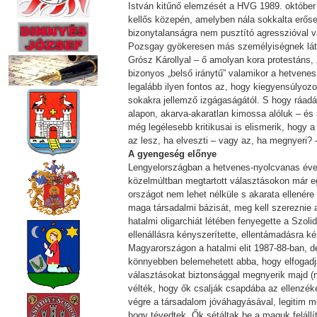
István kitűnő elemzését a HVG 1989. október 
kellős közepén, amelyben nála sokkalta erőse
bizonytalanságra nem pusztító agresszióval vá
Pozsgay gyökeresen más személyiségnek látszi
Grósz Károllyal – ő amolyan kora protestáns, „
bizonyos „belső iránytű” valamikor a hetvene
legalább ilyen fontos az, hogy kiegyensúlyozo
sokakra jellemző izgágaságától. S hogy ráadásu
alapon, akarva-akaratlan kimossa alóluk – és s
még legélesebb kritikusai is elismerik, hogy
az lesz, ha elveszti – vagy az, ha megnyeri? 
A gyengeség előnye
Lengyelországban a hetvenes-nyolcvanas évek 
közelmúltban megtartott választásokon már eg
országot nem lehet nélküle s akarata ellenére
maga társadalmi bázisát, meg kell szereznie 
hatalmi oligarchiát létében fenyegette a Szol
ellenállásra kényszerítette, ellentámadásra ké
Magyarországon a hatalmi elit 1987-88-ban, d
könnyebben belemehetett abba, hogy elfogadj
választásokat biztonsággal megnyerik majd (m
vélték, hogy ők csalják csapdába az ellenzé
végre a társadalom jóváhagyásával, legitim m
hogy tévedtek. Ők sétáltak be a maguk feláll