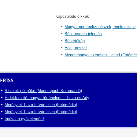
Kapcsolódó cikkek
Magyar pop-rockzenészek, énekesek, e
Bébi-tovares jelentés
Büntetőkép
Hoci, nesze!
Menetiránnyal szemben – mind (Fotóméd
FRISS
Sziszek püspöke (Maderspach Kommandó)
Érdekfeszítő magyar történelem – Tisza és Ady
Merénylet Tisza István ellen (Fotómédia)
Merénylet Tisza István ellen (Fotómédia)
Imával a győzelemért!