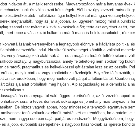
ódott hidakon át, a másik rendszerbe. Magyarországon már a hatvanas évek 
ci mechanizmusok és vállalkozói készségek. Előbb az úgynevezett második ga
a termelőszövetkezetek melléküzemágai hellyel-közzel már igazi versenyhelyze
zserek megtanulták, hogy az jár a jobban, aki ügyesen mozog mind a bürokrác
ylag szabad utat nyitott a kisvállalkozások előtt; tette ezt egyrészt azért, m
elől, mert ebbe a vállalkozói hullámba már ő maga is belekapcsolódott, részbe
m konvertálásának versenyében a legnagyobb előnnyel a kádárista politikai és
 fiatalabb nemzedéke indul. Ha sikerül szövetséget kötniük a vállalati mened
részvénytársaságokká alakítsák át – és a magánszférából feltörő sikeres vál
 uralkodó osztály, új nagyburzsoázia, amely feltehetőleg nem sokban fog külön
en célratörő, pragmatikus és hellyel-közzel gátlástalan lesz ez az osztály. Pol
 erőhöz, melyik párthoz vagy koalícióhoz közeledjék. Egyelőre tájékozódik, kiv
t annak érdekében, hogy megmentse volt pártját a felbomlástól. Cserbenhagy
a párt zászlaja alatt próbálnak meg hajózni. A piacgazdaság és a demokrácia 
amszocializmus.
adósságváltás és a nyugattól való függés felerősödése, az új vezetőcsoport b
lcsönhatások sora, a téves döntések sokasága és jó néhány más tényező is fo
sításában. De biztos vagyok abban, hogy mindezek a tényezők együttvéve sem
amilyennek tanúi voltunk az elmúlt másfél-két esztendőben, ha a hatalmi eli
sze, nem hagyja cserben saját pártját és rendszerét. Meggyőződésem, hogy e
 és a jobb, európaibb szerepeknek s nagyobb hasznoknak az ígérete kondíto