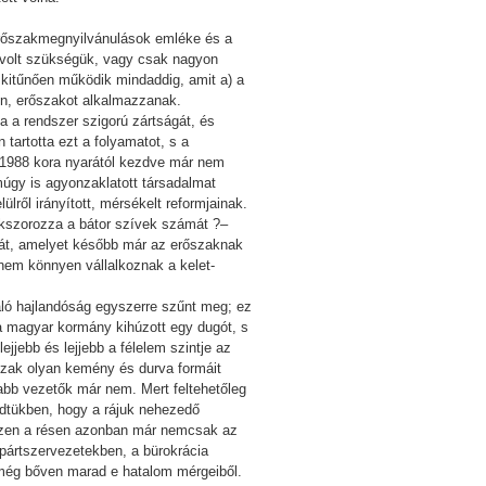
 erőszakmegnyilvánulások emléke és a
m volt szükségük, vagy csak nagyon
a kitűnően működik mindaddig, amit a) a
en, erőszakot alkalmazzanak.
 a rendszer szigorú zártságát, és
 tartotta ezt a folyamatot, s a
e 1988 kora nyarától kezdve már nem
múgy is agyonzaklatott társadalmat
ülről irányított, mérsékelt reformjainak.
kszorozza a bátor szívek számát ?–
tát, amelyet később már az erőszaknak
 nem könnyen vállalkoznak a kelet-
való hajlandóság egyszerre szűnt meg; ez
 a magyar kormány kihúzott egy dugót, s
jjebb és lejjebb a félelem szintje az
őszak olyan kemény és durva formáit
alabb vezetők már nem. Mert feltehetőleg
edtükben, hogy a rájuk nehezedő
. Ezen a résen azonban már nemcsak az
a pártszervezetekben, a bürokrácia
n még bőven marad e hatalom mérgeiből.