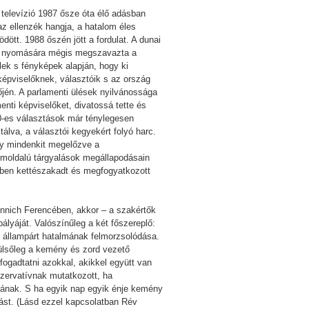
televízió 1987 ősze óta élő adásban
az ellenzék hangja, a hatalom éles
ött. 1988 őszén jött a fordulat. A dunai
ny nyomására mégis megszavazta a
elek s fényképek alapján, hogy ki
 képviselőknek, választóik s az ország
őjén. A parlamenti ülések nyilvánossága
enti képviselőket, divatossá tette és
990-es választások már ténylegesen
lva, a választói kegyekért folyó harc.
ogy mindenkit megelőzve a
romoldalú tárgyalások megállapodásain
özben kettészakadt és megfogyatkozott
nich Ferencében, akkor – a szakértők
ályáját. Valószínűleg a két főszereplő:
z állampárt hatalmának felmorzsolódása.
ülsőleg a kemény és zord vezető
fogadtatni azokkal, akikkel együtt van
onzervatívnak mutatkozott, ha
dának. S ha egyik nap egyik énje kemény
zást. (Lásd ezzel kapcsolatban Rév