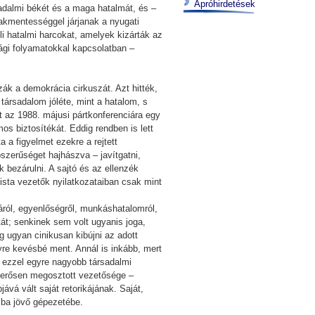
Apróhirdetések
sadalmi békét és a maga hatalmát, és –
zakmentességgel járjanak a nyugati
i hatalmi harcokat, amelyek kizárták az
ági folyamatokkal kapcsolatban –
zák a demokrácia cirkuszát. Azt hitték,
társadalom jóléte, mint a hatalom, s
t az 1988. májusi pártkonferenciára egy
s biztosítékát. Eddig rendben is lett
a a figyelmet ezekre a rejtett
szerűséget hajhászva – javítgatni,
 bezárulni. A sajtó és az ellenzék
ista vezetők nyilatkozataiban csak mint
ról, egyenlőségről, munkáshatalomról,
át; senkinek sem volt ugyanis joga,
 ugyan cinikusan kibújni az adott
gyre kevésbé ment. Annál is inkább, mert
s ezzel egyre nagyobb társadalmi
r erősen megosztott vezetősége –
ává vált saját retorikájának. Saját,
sba jövő gépezetébe.