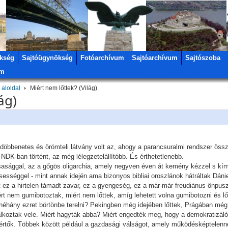
kség
Sajtóügynökség
Fotóarchívum
Sajtóarchívum
Sajtószoba
um
 aloldal
Miért nem lőttek? (Világ)
ág)
 döbbenetes és örömteli látvány volt az, ahogy a parancsuralmi rendszer ös
DK-ban történt, az még lélegzetelállítóbb. És érthetetlenebb.
rsasággal, az a gőgös oligarchia, amely negyven éven át kemény kézzel s kím
sességgel - mint annak idején ama bizonyos bibliai oroszlánok hátráltak Dániel
ért ez a hirtelen támadt zavar, ez a gyengeség, ez a már-már freudiánus önpus
rt nem gumibotoztak, miért nem lőttek, amíg lehetett volna gumibotozni és l
 néhány ezret börtönbe terelni? Pekingben még idejében lőttek, Prágában mé
lkoztak vele. Miért hagyták abba? Miért engedték meg, hogy a demokratizál
rtők. Többek között például a gazdasági válságot, amely működésképtelenné 