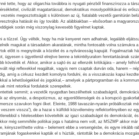
nné tette, hogy az oligarchia továbbra is nyugati pénzből finanszírozza a tár
érséklettel, civilizált magatartással, demokratikus mosolypolitikával és erős
ezetés megosztottságát s különösen az új, fiatalabb vezetői garnitúrán belül
eresztrojka hatását és így tovább. Az alábbiakban – elsősorban a magyarorsz
ddigiek során még viszonylag kevesebb figyelmet kaptak.
ni a tűzzel. Úgy vélték, hogy ha már kenyeret nem adhatnak, legalább eljátss
delnék magukat a társadalom akaratának, mintha fontosabb volna számukra a 
tok előtt is megnyitnák a közélet és a nyilvánosság kapuját. Fogalmaztak há
 ügyesen s ügyetlenül elrejtve benne a tekintélyuralom fenntartásának számo
b követték el. Akkor, amikor a sajtó és az ellenzék kritikájára – amely felhívt
evált régi reflexekkel reagáltak, vagyis nem csaptak durván oda, hanem – nép
ig, amíg a cirkusz kezdett komolyra fordulni, és a visszakozás kapui kezdtek
okkal a lehetőségekkel és jogokkal,– amelyek a pártprogramban és a kommun
ak mint retorikai fordulatok szerepeltek.
ntettek semmit; a vezetők nyugodtan beszélhettek szabadságról, demokráciá
ták az elnyomás, a despotizmus, az egyenlőtlenségek és a korrupció gyakorlat
mersze szavukon fogni őket. Eleinte, 1988 tavaszán-nyarán próbálkoztak még
n veszem vissza”), de a hazai s külföldi közvélemény reflektorfényében ez e
etlenebbül s hitelesebben követelték az igazi szabadságot és demokráciát, é
 ekkor még semmiféle politikai joga s hatalma nem volt, az MSZMP akkor má
te, kényszeríthette volna – belement ebbe a versengésbe, és egyre inkább rabj
amjának fogaskerekei kapták el s húzták, rántották be a demokrácia mozgá