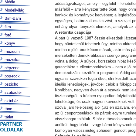
Média
adósságválságot, amely – egyfelől – lehetetle
másfelől – arra kényszerítette őket, hogy önm
Modellvilág
bankok és kormányok kedvében; a legfelsőbb v
Bim-Bam
egységes, határozott cselekvést; a szovjet p
néhány olyan tényezőt elemzek, amelyek az e
film
A retorika csapdája
fotó
A párt új vezetői 1987 őszén elkezdtek játsza
könyv
hogy büntetlenül tehetnek úgy, mintha aláren
mintha e jólét érdekében mások, akár más pár
múzeum
mérsékelten demokratikusan csengő programot,
muzsika
volna a dolog. A súlyos, korszakos hibát későb
garanciákra s ellentmondásokra – nem a jól b
népzene
demokratizálni kezdték a programot. Addig-add
pop-rock
ugyanis szavukon fogta őket; élni kezdett az
pszicho
ideális lehetőségek, jövőbeli célok s főképp cs
Korábban, negyven éven át a szavak nem jele
szabadtér
tisztességről, s közben nyugodtan folytathat
színház
lehetősége, és csak nagyon keveseknek volt 
szóval járó felelősség alól („az én szavam, é
tánc
az új csoportosulások és pártok egyre türelm
tárlat
visszhangra találtak. S bár e társadalomnak
PARTNER
anélkül, hogy bárki – vagy bármi kényszeritet
OLDALAK
komolyan valószínűleg sohasem gondolt progr