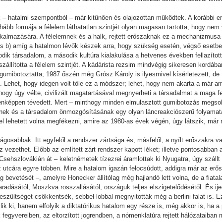
ák – hatalmi szempontból – már kitűnően és olajozottan működtek. A korábbi
hább formája a félelem láthatatlan szintjét olyan magasan tartotta, hogy ne
 alkalmazására. A félelemnek és a halk, rejtett erőszaknak ez a mechanizmus
 és b) amíg a hatalmon lévők készek arra, hogy szükség esetén, végső esetb
 társadalom, a második kultúra kialakulása a hetvenes években fellazította
állította a félelem szintjét. A kádárista rezsim mindvégig sikeresen kordában
ggumibotoztatta; 1987 őszén még Grósz Károly is ilyesmivel kísérletezett, d
i. Lehet, hogy idegen volt tőle ez a módszer; lehet, hogy nem akarta a már a
 hogy úgy vélte, civilizált magatartásával megnyerheti a társadalmat a maga fel
nképpen tévedett. Mert – minthogy minden elmulasztott gumibotozás megso
sének és a társadalom önmozgósításának egy olyan láncreakciószerű folyama
el lehetett volna megfékezni, amire az 1980-as évek végén, úgy látszik, már
gosabbak. Itt egyfelől a rendszer zártsága és, másfelől, a nyílt erőszakra 
 vezethet. Előbb az említett zárt rendszer kapott léket; illetve pontosabban
ehszlovákián át – keletnémetek tízezrei áramlottak ki Nyugatra, úgy szállt le
 utcára egyre többen. Mire a hatalom igazán felocsúdott, addigra már az er
eg bevetését –, amelyre Honecker állítólag még hajlandó lett volna, de a fiat
radásától, Moszkva rosszallásától, országuk teljes elszigetelődésétől. És ij
eszültséget csökkentsék, sebbel-lobbal megnyitották még a berlini falat is
lik ki, hanem elfolyik a diktatórikus hatalom egy része is, még akkor is, ha 
egyvereiben, az eltorzított jogrendben, a nómenklatúra rejtett hálózataiba