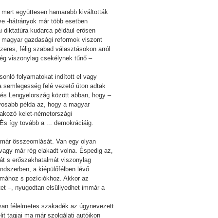
 mert együttesen hamarabb kiváltották
tve -hátrányok már több esetben
 diktatúra kudarca például erősen
A magyar gazdasági reformok viszont
eres, félig szabad választásokon arról
még viszonylag csekélynek tűnő –
onló folyamatokat indított el vagy
t a semlegesség felé vezető úton adtak
g és Lengyelország között abban, hogy –
yosabb példa az, hogy a magyar
takozó kelet-németországi
És így tovább a ... demokráciáig.
-már összeomlását. Van egy olyan
 vagy már rég elakadt volna. Éspedig az,
mát s erőszakhatalmát viszonylag
ndszerben, a kiépülőfélben lévő
rmához s pozíciókhoz. Akkor az
itet –, nyugodtan elsüllyedhet immár a
olyan félelmetes szakadék az úgynevezett
t tagjai ma már szolgálati autóikon