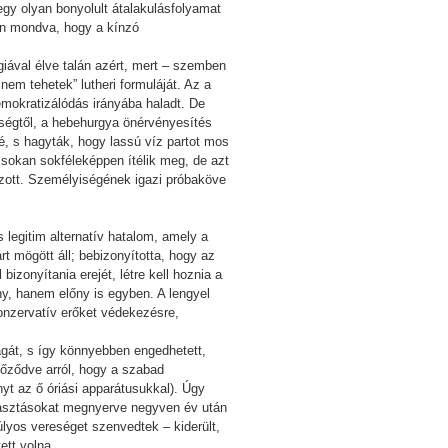
gy olyan bonyolult átalakulásfolyamat
yen mondva, hogy a kínzó
giával élve talán azért, mert – szemben
 nem tehetek” lutheri formuláját. Az a
mokratizálódás irányába haladt. De
nségtől, a hebehurgya önérvényesítés
gé, s hagyták, hogy lassú víz partot mos
át sokan sokféleképpen ítélik meg, de azt
szott. Személyiségének igazi próbaköve
legitim alternatív hatalom, amely a
 mögött áll; bebizonyította, hogy az
izonyítania erejét, létre kell hoznia a
ny, hanem előny is egyben. A lengyel
konzervatív erőket védekezésre,
agát, s így könnyebben engedhetett,
őződve arról, hogy a szabad
yt az ő óriási apparátusukkal). Úgy
álasztásokat megnyerve negyven év után
lyos vereséget szenvedtek – kiderült,
ett volna.