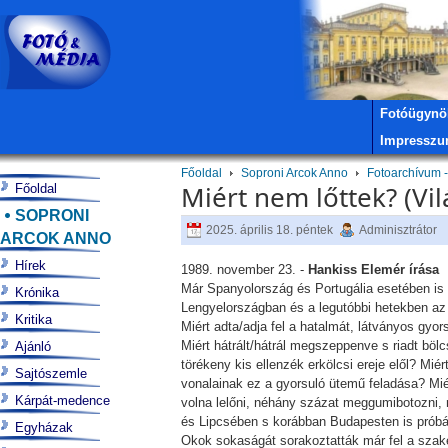
Fotóügynö
Impressz
Főoldal
Soproni Arcok Anno
Fotoarchívum -
Miért nem lőttek? (Vil
Főoldal
SOPRONI
2025. április 18. péntek
Adminisztrátor
ARCOK ANNO
Hírek
1989. november 23. -
Hankiss Elemér írása
Már Spanyolország és Portugália esetében is
Krónika
Lengyelországban és a legutóbbi hetekben az N
Kritika
Miért adta/adja fel a hatalmát, látványos gyo
Miért hátrált/hátrál megszeppenve s riadt bölc
Ajánló
törékeny kis ellenzék erkölcsi ereje elől? Mi
Sajtószemle
vonalainak ez a gyorsuló ütemű feladása? Mié
Kárpát-medence
volna lelőni, néhány százat meggumibotozni,
és Lipcsében s korábban Budapesten is próbá
Egyházak
Okok sokaságát sorakoztatták már fel a szaké