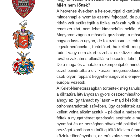
Miért nem lőttek?
A hetvenes években a kelet-európai diktatúr
mindennapi elnyomás ezernyi fojtogató, de pu
ritkán volt szükségük a fizikai erőszak nyílt
rendszer zárt, nem lehet kimenekülni belőle,
Magyarországon a második gazdaság, a második
nagyon lassan ugyan, de fokozatosan lejjebb sz
legvakmerőbbeket, tüntetőket, ha kellett, me
tudott vagy nem akart ezzel az eszközzel éln
tovább zaklatni s ellenállásra heccelni; lehet,
De a maga és a hatalom szempontjából minde
ezzel beindította a civilkurázsi megerősödé
csak olyan roppant kegyetlenségével s erejév
európai vezetők.
A Kelet-Németországban történtek még tanulsá
a diktatúra látványosan gyors összeomlásához
ahogy az így támadt nyíláson – majd később Cs
otthonmaradottak szívében, úgy özönlöttek az
kellett volna alkalmazniuk – például a hadser
féltek a nyugatnémet gazdasági segítség elma
nyomást és az országban növekedő politikai f
országot korábban színültig töltő félelem áram
közlekedőedényeiben, az erőszakszervezetek f