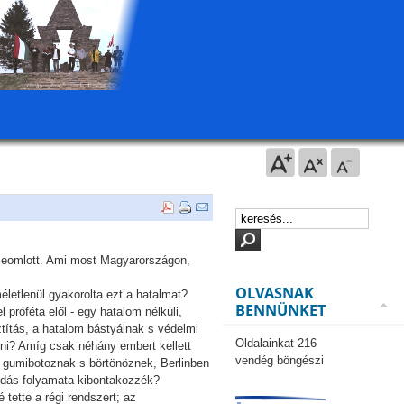
szeomlott. Ami most Magyarországon,
OLVASNAK
életlenül gyakorolta ezt a hatalmat?
BENNÜNKET
 próféta elől - egy hatalom nélküli,
ztítás, a hatalom bástyáinak s védelmi
Oldalainkat 216
őni? Amíg csak néhány embert kellett
vendég böngészi
g gumibotoznak s börtönöznek, Berlinben
ódás folyamata kibontakozzék?
tette a régi rendszert; az