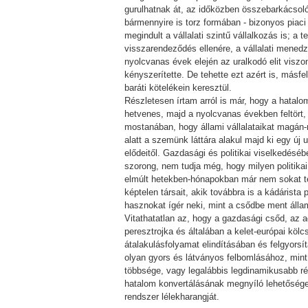
gurulhatnak át, az időközben összebarkácsol
bármennyire is torz formában - bizonyos pia
megindult a vállalati szintű vállalkozás is; 
visszarendeződés ellenére, a vállalati mened
nyolcvanas évek elején az uralkodó elit viszon
kényszerítette. De tehette ezt azért is, másf
baráti kötelékein keresztül.
Részletesen írtam arról is már, hogy a hatalo
hetvenes, majd a nyolcvanas években feltört,
mostanában, hogy állami vállalataikat magán-
alatt a szemünk láttára alakul majd ki egy új
elődeitől. Gazdasági és politikai viselkedéséb
szorong, nem tudja még, hogy milyen politikai
elmúlt hetekben-hónapokban már nem sokat tet
képtelen társait, akik továbbra is a kádárist
hasznokat ígér neki, mint a csődbe ment áll
Vitathatatlan az, hogy a gazdasági csőd, az 
peresztrojka és általában a kelet-európai kö
átalakulásfolyamat elindításában és felgyor
olyan gyors és látványos felbomlásához, mint 
többsége, vagy legalábbis legdinamikusabb ré
hatalom konvertálásának megnyíló lehetősége
rendszer lélekharangját.