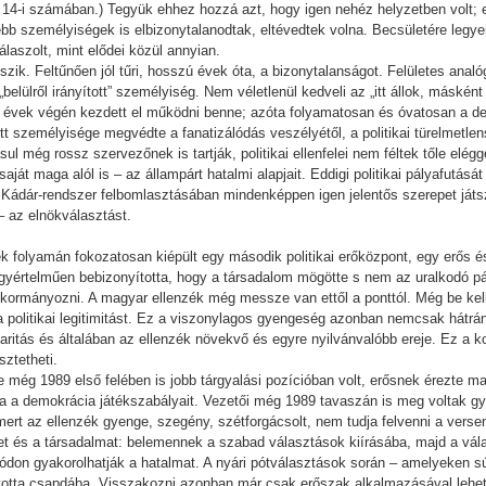
14-i számában.) Tegyük ehhez hozzá azt, hogy igen nehéz helyzetben volt; e
bb személyiségek is elbizonytalanodtak, eltévedtek volna. Becsületére leg
laszolt, mint elődei közül annyian.
k. Feltűnően jól tűri, hosszú évek óta, a bizonytalanságot. Felületes analó
belülről irányított” személyiség. Nem véletlenül kedveli az „itt állok, másként
s évek végén kezdett el működni benne; azóta folyamatosan és óvatosan a de
tt személyisége megvédte a fanatizálódás veszélyétől, a politikai türelmetle
l még rossz szervezőnek is tartják, politikai ellenfelei nem féltek tőle elég
aját maga alól is – az állampárt hatalmi alapjait. Eddigi politikai pályafutás
 a Kádár-rendszer felbomlasztásában mindenképpen igen jelentős szerepet ját
– az elnökválasztást.
folyamán fokozatosan kiépült egy második politikai erőközpont, egy erős és 
yértelműen bebizonyította, hogy a társadalom mögötte s nem az uralkodó párt
 kormányozni. A magyar ellenzék még messze van ettől a ponttól. Még be kell b
a politikai legitimitást. Ez a viszonylagos gyengeség azonban nemcsak hátrá
idaritás és általában az ellenzék növekvő és egyre nyilvánvalóbb ereje. Ez a 
sztetheti.
e még 1989 első felében is jobb tárgyalási pozícióban volt, erősnek érezte m
a a demokrácia játékszabályait. Vezetői még 1989 tavaszán is meg voltak gy
ert az ellenzék gyenge, szegény, szétforgácsolt, nem tudja felvenni a versen
ket és a társadalmat: belemennek a szabad választások kiírásába, majd a v
ódon gyakorolhatják a hatalmat. A nyári pótválasztások során – amelyeken sú
ította csapdába. Visszakozni azonban már csak erőszak alkalmazásával lehet