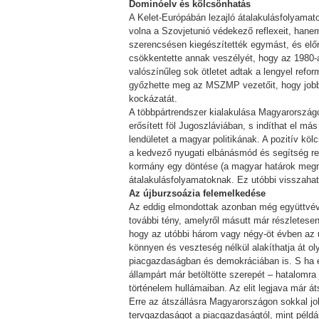
Dominóelv és kölcsönhatás
A Kelet-Európábán lezajló átalakulásfolyamat
volna a Szovjetunió védekező reflexeit, hane
szerencsésen kiegészítették egymást, és előr
csökkentette annak veszélyét, hogy az 1980-
valószínűleg sok ötletet adtak a lengyel re
győzhette meg az MSZMP vezetőit, hogy jobb 
kockázatát.
A többpártrendszer kialakulása Magyarországon
erősített föl Jugoszláviában, s indíthat el m
lendületet a magyar politikának. A pozitív k
a kedvező nyugati elbánásmód és segítség re
kormány egy döntése (a magyar határok megny
átalakulásfolyamatoknak. Ez utóbbi visszahatá
Az újburzsoázia felemelkedése
Az eddig elmondottak azonban még együttvév
további tény, amelyről másutt már részletesen
hogy az utóbbi három vagy négy-öt évben az u
könnyen és veszteség nélkül alakíthatja át o
piacgazdaságban és demokráciában is. S ha e
állampárt már betöltötte szerepét – hatalomra j
történelem hullámaiban. Az elit legjava már át
Erre az átszállásra Magyarországon sokkal jo
tervgazdaságot a piacgazdaságtól, mint példáu