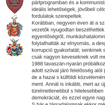
pártprogramban és a kommunista
ideális lehetőségek, jövőbeli cél
fordulatok szerepeltek.
Korábban, negyven éven át a sz
vezetők nyugodtan beszélhettek
egyenlőségről, munkáshatalomról
folytathatták az elnyomás, a de
korrupció gyakorlatát; senkinek 
csak nagyon keveseknek volt mer
1988 tavaszán-nyarán próbálkoz
adott szóval járó felelősség aló
de a hazai s külföldi közvélemé
ment. Annál is inkább, mert az ú
türelmetlenebbül s hitelesebben
demokráciát, és ezzel egyre nag
S bár e társadalomnak ekkor még