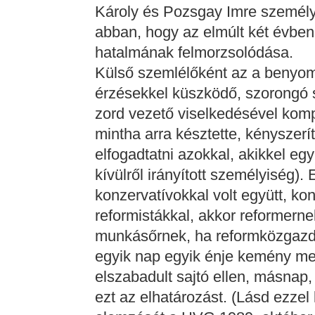
Károly és Pozsgay Imre személyi
abban, hogy az elmúlt két évben 
hatalmának felmorzsolódása.
Külső szemlélőként az a benyo
érzésekkel küszködő, szorongó 
zord vezető viselkedésével komp
mintha arra késztette, kényszerí
elfogadtatni azokkal, akikkel egy
kívülről irányított személyiség).
konzervatívokkal volt együtt, ko
reformistákkal, akkor reformern
munkásőrnek, ha reformközgazd
egyik nap egyik énje kemény meg
elszabadult sajtó ellen, másnap,
ezt az elhatározást. (Lásd ezzel