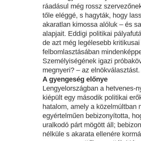
ráadásul még rossz szervezőnek is
tőle eléggé, s hagyták, hogy las
akaratlan kimossa alóluk – és sa
alapjait. Eddigi politikai pályaf
de azt még legélesebb kritikusai
felbomlasztásában mindenképpen 
Személyiségének igazi próbaköve
megnyeri? – az elnökválasztást.
A gyengeség előnye
Lengyelországban a hetvenes-n
kiépült egy második politikai erő
hatalom, amely a közelmúltban 
egyértelműen bebizonyította, h
uralkodó párt mögött áll; bebizo
nélküle s akarata ellenére korm