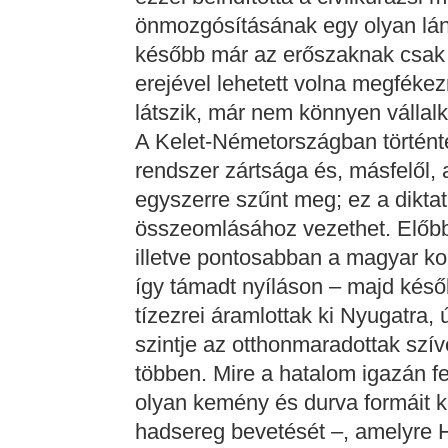
önmozgósításának egy olyan lán
később már az erőszaknak csak 
erejével lehetett volna megféke
látszik, már nem könnyen vállal
A Kelet-Németországban történte
rendszer zártsága és, másfelől, 
egyszerre szűnt meg; ez a dikta
összeomlásához vezethet. Előbb a
illetve pontosabban a magyar ko
így támadt nyíláson – majd kés
tízezrei áramlottak ki Nyugatra, ú
szintje az otthonmaradottak szív
többen. Mire a hatalom igazán f
olyan kemény és durva formáit ke
hadsereg bevetését –, amelyre H