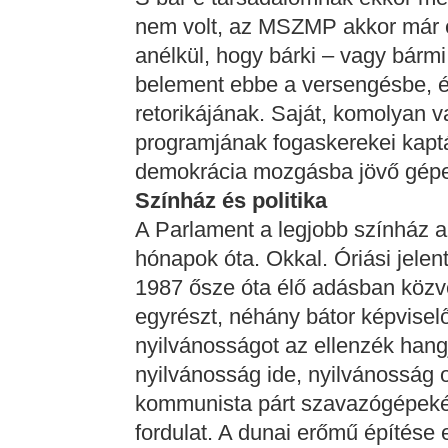
nem volt, az MSZMP akkor már 
anélkül, hogy bárki – vagy bármi
belement ebbe a versengésbe, és
retorikájának. Saját, komolyan 
programjának fogaskerekei kapták
demokrácia mozgásba jövő gép
Színház és politika
A Parlament a legjobb színház 
hónapok óta. Okkal. Óriási jelen
1987 ősze óta élő adásban közvet
egyrészt, néhány bátor képviselő
nyilvánosságot az ellenzék hangj
nyilvánosság ide, nyilvánosság 
kommunista párt szavazógépekén
fordulat. A dunai erőmű építése