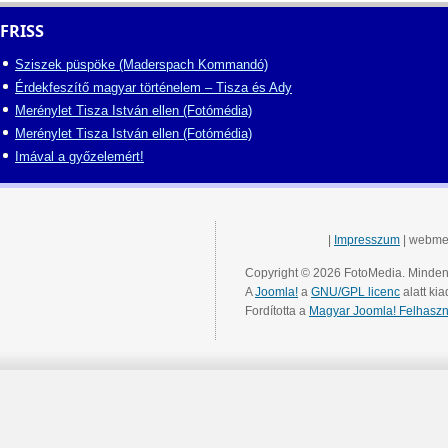
FRISS
Sziszek püspöke (Maderspach Kommandó)
Érdekfeszítő magyar történelem – Tisza és Ady
Merénylet Tisza István ellen (Fotómédia)
Merénylet Tisza István ellen (Fotómédia)
Imával a győzelemért!
|
Impresszum
| webme
Copyright © 2026 FotoMedia. Minden 
A
Joomla!
a
GNU/GPL licenc
alatt kia
Fordította a
Magyar Joomla! Felhaszn