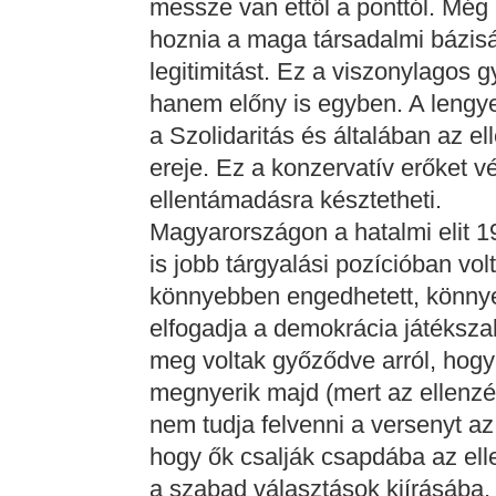
messze van ettől a ponttól. Még be
hoznia a maga társadalmi bázisát
legitimitást. Ez a viszonylagos
hanem előny is egyben. A lengyel
a Szolidaritás és általában az e
ereje. Ez a konzervatív erőket v
ellentámadásra késztetheti.
Magyarországon a hatalmi elit 
is jobb tárgyalási pozícióban vol
könnyebben engedhetett, könny
elfogadja a demokrácia játéksza
meg voltak győződve arról, hogy
megnyerik majd (mert az ellenzé
nem tudja felvenni a versenyt az
hogy ők csalják csapdába az el
a szabad választások kiírásába