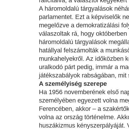
rálicitálva, a választói kegyekért
A háromoldalú tárgyalások néhán
parlamentet. Ezt a képviselők n
megelőzve a demokratizálási fo
válaszoltak rá, hogy októberben 
háromoldalú tárgyalások megál
hatállyal felszámolták a munkáső
munkahelyekről. Az időközben k
uralkodó párt pedig, immár a ma
játékszabályok rabságában, mit 
A személyiség szerepe
Ha 1956 novemberének első nap
személyében egyezett volna m
Ferencében, akkor – a szakértők
volna az ország történelme. Akko
huszákizmus kényszerpályáját. V