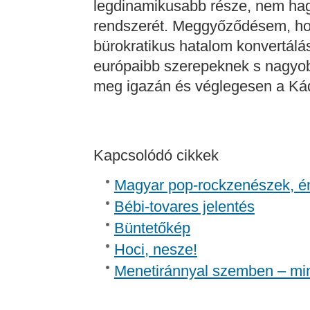
legdinamikusabb része, nem hagy
rendszerét. Meggyőződésem, hog
bürokratikus hatalom konvertálá
európaibb szerepeknek s nagyob
meg igazán és véglegesen a Kád
Kapcsolódó cikkek
Magyar pop-rockzenészek, é
Bébi-tovares jelentés
Büntetőkép
Hoci, nesze!
Menetiránnyal szemben – mi