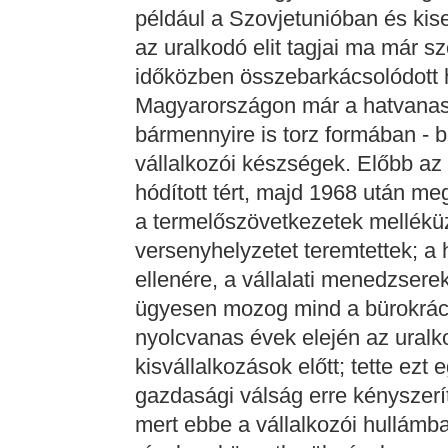
például a Szovjetunióban és kis
az uralkodó elit tagjai ma már sz
időközben összebarkácsolódott 
Magyarországon már a hatvanas
bármennyire is torz formában -
vállalkozói készségek. Előbb a
hódított tért, majd 1968 után megi
a termelőszövetkezetek melléküz
versenyhelyzetet teremtettek; 
ellenére, a vállalati menedzsere
ügyesen mozog mind a bürokráci
nyolcvanas évek elején az uralko
kisvállalkozások előtt; tette ezt
gazdasági válság erre kényszeríte
mert ebbe a vállalkozói hullámb