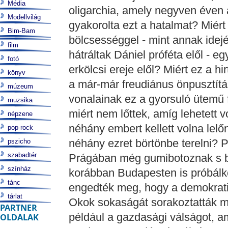
Média
oligarchia, amely negyven éven 
Modellvilág
gyakorolta ezt a hatalmat? Miért
Bim-Bam
bölcsességgel - mint annak idej
film
hátráltak Dániel próféta elől - e
fotó
erkölcsi ereje elől? Miért ez a h
könyv
a már-már freudiánus önpusztítá
múzeum
vonalainak ez a gyorsuló ütemű
muzsika
miért nem lőttek, amíg lehetett 
népzene
néhány embert kellett volna lel
pop-rock
néhány ezret börtönbe terelni? 
pszicho
szabadtér
Prágában még gumibotoznak s b
színház
korábban Budapesten is próbálko
tánc
engedték meg, hogy a demokrati
tárlat
Okok sokaságát sorakoztatták má
PARTNER
például a gazdasági válságot, a
OLDALAK