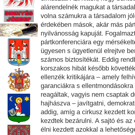
alárendelnék magukat a társada
volna számukra a társadalom jólé
érdekében mások, akár más párto
nyilvánosság kapuját. Fogalmazt
pártkonferenciára egy mérsékel
ügyesen s ügyetlenül elrejtve be
számos biztosítékát. Eddig rendbe
korszakos hibát később követték 
ellenzék kritikájára – amely felhí
garanciákra s ellentmondásokra –
reagáltak, vagyis nem csaptak 
hajhászva – javítgatni, demokrat
addig, amíg a cirkusz kezdett ko
kezdtek bezárulni. A sajtó és az
élni kezdett azokkal a lehetősé