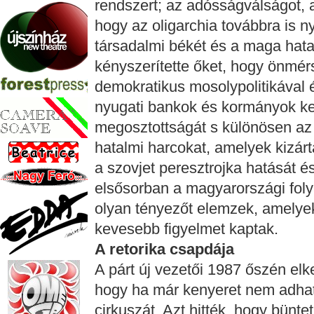
rendszert; az adósságválságot, a
hogy az oligarchia továbbra is n
társadalmi békét és a maga hatal
kényszerítette őket, hogy önmérsé
demokratikus mosolypolitikával 
nyugati bankok és kormányok ke
megosztottságát s különösen az új
hatalmi harcokat, amelyek kizárt
a szovjet peresztrojka hatását é
elsősorban a magyarországi fol
olyan tényezőt elemzek, amelye
kevesebb figyelmet kaptak.
A retorika csapdája
A párt új vezetői 1987 őszén elke
hogy ha már kenyeret nem adhat
cirkuszát. Azt hitték, hogy bünte