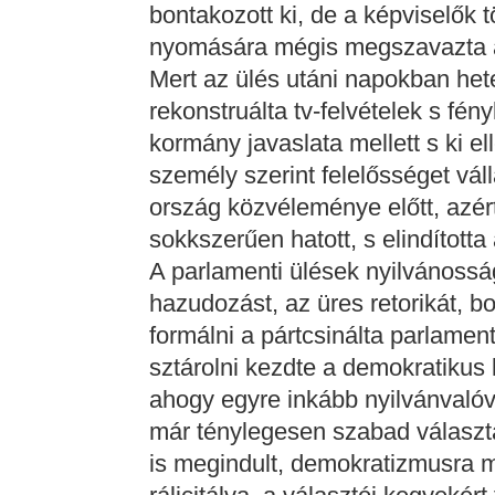
bontakozott ki, de a képviselők
nyomására mégis megszavazta a 
Mert az ülés utáni napokban hete
rekonstruálta tv-felvételek s fén
kormány javaslata mellett s ki el
személy szerint felelősséget váll
ország közvéleménye előtt, azér
sokkszerűen hatott, s elindította
A parlamenti ülések nyilvánossá
hazudozást, az üres retorikát, b
formálni a pártcsinálta parlament
sztárolni kezdte a demokratikus k
ahogy egyre inkább nyilvánvalóv
már ténylegesen szabad választ
is megindult, demokratizmusra