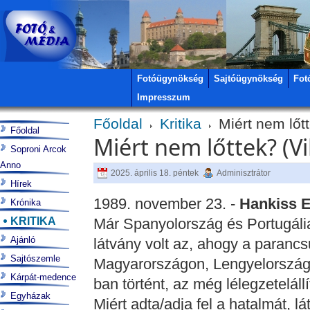
Fotóügynökség
Sajtóügynökség
Fot
Impresszum
Főoldal
Kritika
Miért nem lőtt
Főoldal
Miért nem lőttek? (Vi
Soproni Arcok
Anno
2025. április 18. péntek
Adminisztrátor
Hírek
1989. november 23. -
Hankiss E
Krónika
KRITIKA
Már Spanyolország és Portugáli
Ajánló
látvány volt az, ahogy a paranc
Sajtószemle
Magyarországon, Lengyelország
Kárpát-medence
ban történt, az még lélegzeteláll
Egyházak
Miért adta/adja fel a hatalmát, 