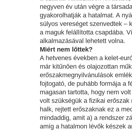
negyven év után végre a társad
gyakorolhatják a hatalmat. A ny
súlyos vereséget szenvedtek – ki
a maguk felállította csapdába. 
alkalmazásával lehetett volna.
Miért nem lőttek?
A hetvenes években a kelet-euró
már kitűnően és olajozottan műk
erőszakmegnyilvánulások emlék
fojtogató, de puhább formája a fé
magasan tartotta, hogy nem volt
volt szükségük a fizikai erőszak
halk, rejtett erőszaknak ez a 
mindaddig, amit a) a rendszer zá
amíg a hatalmon lévők készek a