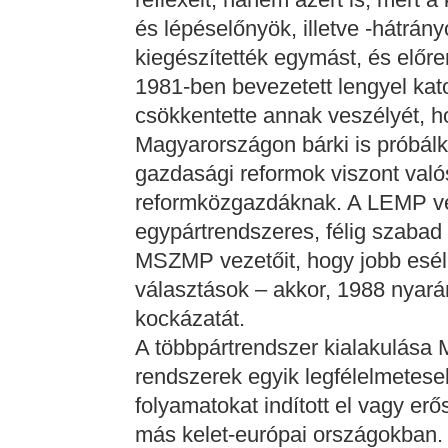
és lépéselőnyök, illetve -hátrá
kiegészítették egymást, és előre
1981-ben bevezetett lengyel kat
csökkentette annak veszélyét, 
Magyarországon bárki is próbál
gazdasági reformok viszont valós
reformközgazdáknak. A LEMP ve
egypártrendszeres, félig szabad
MSZMP vezetőit, hogy jobb eséll
választások – akkor, 1988 nyar
kockázatát.
A többpártrendszer kialakulása 
rendszerek egyik legfélelmetese
folyamatokat indított el vagy erős
más kelet-európai országokban. 