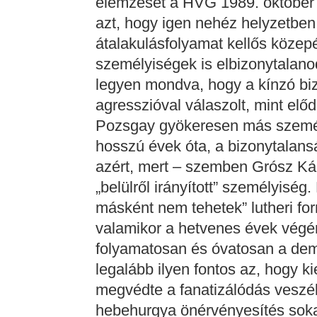
elemzését a HVG 1989. október
azt, hogy igen nehéz helyzetben 
átalakulásfolyamat kellős közep
személyiségek is elbizonytalano
legyen mondva, hogy a kínzó bi
agresszióval válaszolt, mint előd
Pozsgay gyökeresen más személyi
hosszú évek óta, a bizonytalansá
azért, mert – szemben Grósz Kár
„belülről irányított” személyiség.
másként nem tehetek” lutheri for
valamikor a hetvenes évek végé
folyamatosan és óvatosan a dem
legalább ilyen fontos az, hogy 
megvédte a fanatizálódás veszélyé
hebehurgya önérvényesítés soka