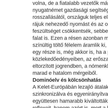
volna, de a fiatalabb vezetők már
nyugatnémet gazdasági segítsé
rosszallásától, országuk teljes e
rájuk nehezedő nyomást és az o
feszültséget csökkentsék, sebbel
falat is. Ezen a résen azonban
színültig töltő félelem áramlik ki
egy része is, még akkor is, ha a
közlekedőedényeiben, az erősza
eltorzított jogrendben, a nómenk
marad e hatalom mérgeiből.
Dominóelv és kölcsönhatás
A Kelet-Európábán lezajló átala
szinkronizálva és egyenirányítv
együttesen hamarabb kiváltottá
reflexeit, hanem azért is, mert