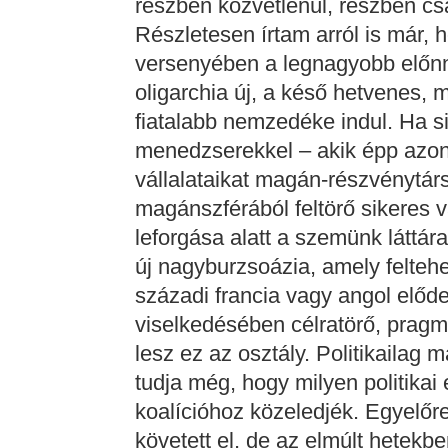
részben közvetlenül, részben csa
Részletesen írtam arról is már,
versenyében a legnagyobb előnny
oligarchia új, a késő hetvenes, 
fiatalabb nemzedéke indul. Ha si
menedzserekkel – akik épp azon
vállalataikat magán-részvénytár
magánszférából feltörő sikeres 
leforgása alatt a szemünk láttára
új nagyburzsoázia, amely felteh
századi francia vagy angol elődei
viselkedésében célratörő, pragma
lesz ez az osztály. Politikailag
tudja még, hogy milyen politikai
koalícióhoz közeledjék. Egyelőre
követett el, de az elmúlt hetek