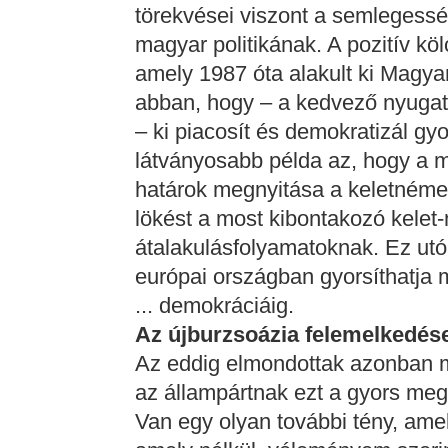
törekvései viszont a semlegesség
magyar politikának. A pozitív kö
amely 1987 óta alakult ki Magya
abban, hogy – a kedvező nyuga
– ki piacosít és demokratizál g
látványosabb példa az, hogy a 
határok megnyitása a keletnémet
lökést a most kibontakozó kelet
átalakulásfolyamatoknak. Ez utób
európai országban gyorsíthatja m
... demokráciáig.
Az újburzsoázia felemelkedés
Az eddig elmondottak azonban
az állampártnak ezt a gyors me
Van egy olyan további tény, amel