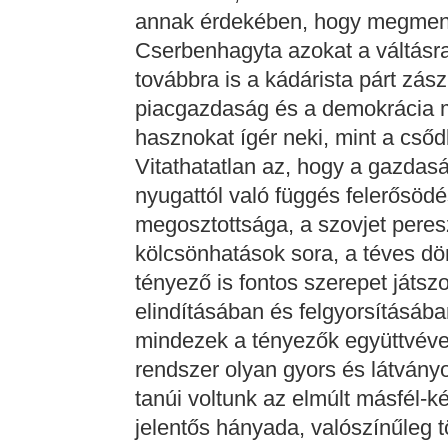
annak érdekében, hogy megmentse
Cserbenhagyta azokat a váltásra,
továbbra is a kádárista párt zász
piacgazdaság és a demokrácia 
hasznokat ígér neki, mint a cső
Vitathatatlan az, hogy a gazdas
nyugattól való függés felerősödé
megosztottsága, a szovjet peresz
kölcsönhatások sora, a téves d
tényező is fontos szerepet játsz
elindításában és felgyorsításáb
mindezek a tényezők együttvéve
rendszer olyan gyors és látvány
tanúi voltunk az elmúlt másfél-k
jelentős hányada, valószínűleg 