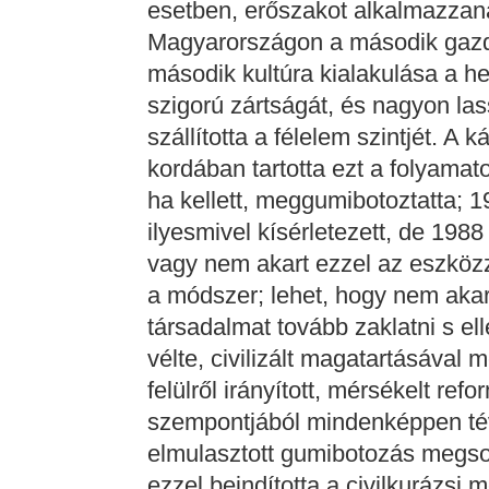
esetben, erőszakot alkalmazzan
Magyarországon a második gazd
második kultúra kialakulása a he
szigorú zártságát, és nagyon la
szállította a félelem szintjét. A
kordában tartotta ezt a folyamat
ha kellett, meggumibotoztatta; 
ilyesmivel kísérletezett, de 198
vagy nem akart ezzel az eszközze
a módszer; lehet, hogy nem akar
társadalmat tovább zaklatni s ell
vélte, civilizált magatartásával
felülről irányított, mérsékelt re
szempontjából mindenképpen tév
elmulasztott gumibotozás megso
ezzel beindította a civilkurázs