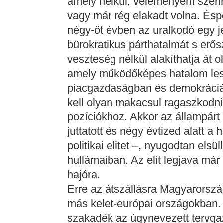
amely nélkül, véleményem szerint
vagy már rég elakadt volna. Ésp
négy-öt évben az uralkodó egy je
bürokratikus párthatalmát s erő
veszteség nélkül alakíthatja át 
amely működőképes hatalom lesz
piacgazdaságban és demokráciá
kell olyan makacsul ragaszkodni
pozíciókhoz. Akkor az állampárt 
juttatott és négy évtized alatt a
politikai elitet –, nyugodtan els
hullámaiban. Az elit legjava már 
hajóra.
Erre az átszállásra Magyarorszá
más kelet-európai országokban. I
szakadék az úgynevezett tervga