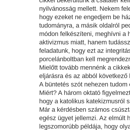
cikkel bekerültünk a csatatér ke
nyilvánosság mellett. Nekem fele
hogy ezeket ne engedjem be házon
tudományra, a másik oldalról pedi
módon felkészíteni, meghívni a 
aktivizmus miatt, hanem tudássz
feladatunk, hogy ezt az integrit
porcelánboltban kell megrendezn
Mielőtt tovább mennénk a cikkek 
eljárásra és az abból következő
A büntetés szót nehezen tudom 
Miért? A három oktató figyelmezt
hogy a katolikus katekizmusról 
Már a kérdésben számos csúszta
egész ügyet jellemzi. Az elmúl
legszomorúbb példája, hogy olya