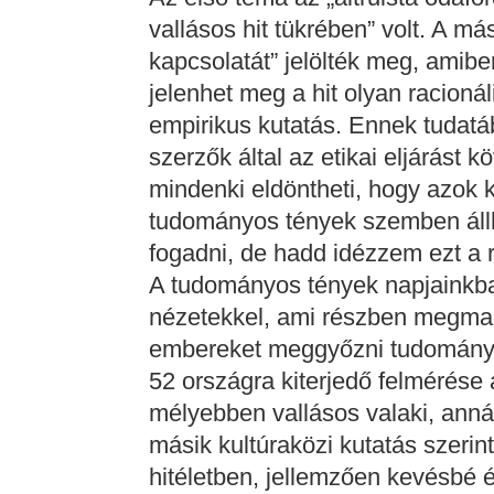
vallásos hit tükrében” volt. A m
kapcsolatát” jelölték meg, amib
jelenhet meg a hit olyan racionál
empirikus kutatás. Ennek tudatáb
szerzők által az etikai eljárást 
mindenki eldöntheti, hogy azok k
tudományos tények szemben állha
fogadni, de hadd idézzem ezt a ré
A tudományos tények napjainkba
nézetekkel, ami részben megmag
embereket meggyőzni tudományo
52 országra kiterjedő felmérése a
mélyebben vallásos valaki, ann
másik kultúraközi kutatás szerin
hitéletben, jellemzően kevésbé 