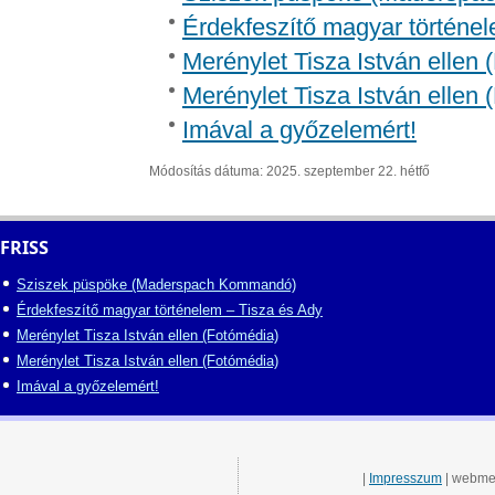
Érdekfeszítő magyar történel
Merénylet Tisza István ellen 
Merénylet Tisza István ellen 
Imával a győzelemért!
Módosítás dátuma: 2025. szeptember 22. hétfő
FRISS
Sziszek püspöke (Maderspach Kommandó)
Érdekfeszítő magyar történelem – Tisza és Ady
Merénylet Tisza István ellen (Fotómédia)
Merénylet Tisza István ellen (Fotómédia)
Imával a győzelemért!
|
Impresszum
| webme