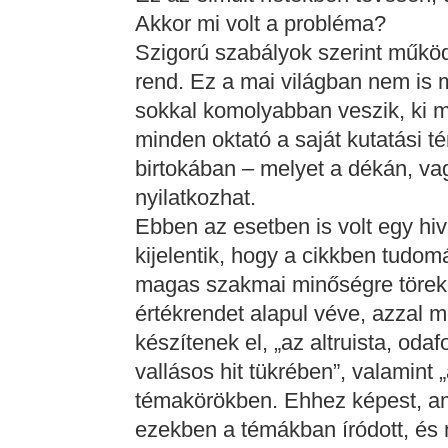
Akkor mi volt a probléma?
Szigorú szabályok szerint műk
rend. Ez a mai világban nem is
sokkal komolyabban veszik, ki m
minden oktató a saját kutatási t
birtokában – melyet a dékán, vag
nyilatkozhat.
Ebben az esetben is volt egy hi
kijelentik, hogy a cikkben tudo
magas szakmai minőségre töreke
értékrendet alapul véve, azzal 
készítenek el, „az altruista, od
vallásos hit tükrében”, valamint
témakörökben. Ehhez képest, am
ezekben a témákban íródott, és 