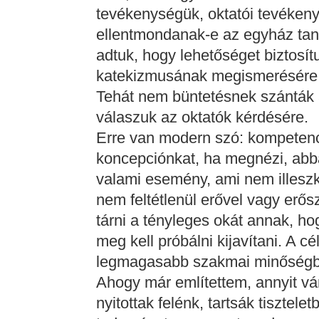
tevékenységük, oktatói tevékeny
ellentmondanak-e az egyház taní
adtuk, hogy lehetőséget biztosí
katekizmusának megismerésére
Tehát nem büntetésnek szánták a
válaszuk az oktatók kérdésére.
Erre van modern szó: kompetenci
koncepciónkat, ha megnézi, abb
valami esemény, ami nem illeszk
nem feltétlenül erővel vagy erősz
tárni a tényleges okát annak, ho
meg kell próbálni kijavítani. A c
legmagasabb szakmai minőségbe
Ahogy már említettem, annyit vár
nyitottak felénk, tartsák tisztele