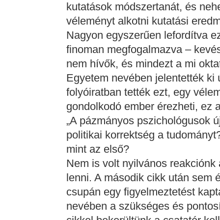
kutatások módszertanát, és ne
véleményt alkotni kutatási ered
Nagyon egyszerűen lefordítva ez
finoman megfogalmazva – kevésb
nem hívők, és mindezt a mi okta
Egyetem nevében jelentették ki 
folyóiratban tették ezt, egy vél
gondolkodó ember érezheti, ez a
„A pázmányos pszichológusok új 
politikai korrektség a tudományt
mint az első?
Nem is volt nyilvános reakciónk
lenni. A második cikk után sem 
csupán egy figyelmeztetést kap
nevében a szükséges és pontosít