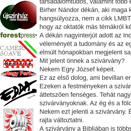
társadalomtudós, valamint több ez
Birher Nándor dékán, aki maga 
hangsúlyozza, nem a cikk LMBTQ
hogy az oktatók más témákról kér
A dékán nagyinterjút adott az I
véleményét a tudomány és az eg
elmúlt hónapokban megjelent sajt
Mit jelent önnek a szivárvány?
Nekem Egry József képeit.
Ez az első dolog, ami bevillan er
Ezeken a festményeken a szivá
áttetszően fenséges. Tehát nagy
szivárványoknak. Az ég és a föld
Nekem ezt jelenti a szivárvány. 
rajta változtatni.
A szivárvány a Bibliában is többs