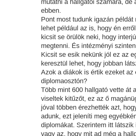
mutatni a hallgatói számára, de
ebben.
Pont most tudunk igazán példát
lehet például az is, hogy én errő
kicsit se örülök neki, hogy inter
megtenni. És intézményi szinten
Kicsit se esik nekünk jól ez az 
keresztül lehet, hogy jobban láts
Azok a diákok is értik ezeket az 
diplomaosztón?
Több mint 600 hallgató vette át 
viseltek kitűzőt, ez az ő magánü
jóval többen érezhették azt, hog
adunk, ezt jeleníti meg egyébkén
diplomákat. Szerintem itt látszi
vagy az, hogy mit ad még a hallga