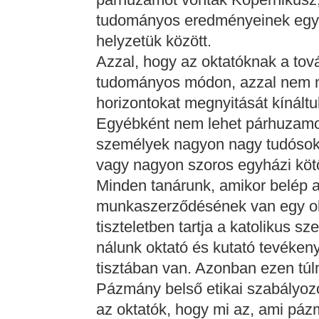
tudományos eredményeinek egyhá
helyzetük között.
Azzal, hogy az oktatóknak a tov
tudományos módon, azzal nem ny
horizontokat megnyitását kínáltuk
Egyébként nem lehet párhuzamot 
személyek nagyon nagy tudósok,
vagy nagyon szoros egyházi köt
Minden tanárunk, amikor belép 
munkaszerződésének van egy oly
tiszteletben tartja a katolikus s
nálunk oktató és kutató tevéken
tisztában van. Azonban ezen tú
Pázmány belső etikai szabályozó
az oktatók, hogy mi az, ami páz