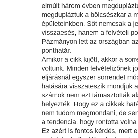
elmúlt három évben megduplázt
megdupláztuk a bölcsészkar a mé
épületeinkben. Sőt nemcsak a j
visszaesés, hanem a felvételi p
Pázmányon lett az országban az
ponthatár.
Amikor a cikk kijött, akkor a s
voltunk. Minden felvételizőnek j
eljárásnál egyszer sorrendet mó
hatására visszateszik mondjuk a
számok nem ezt támasztották al
helyezték. Hogy ez a cikkek hatá
nem tudom megmondani, de sem
a tendencia, hogy rontotta voln
Ez azért is fontos kérdés, mert