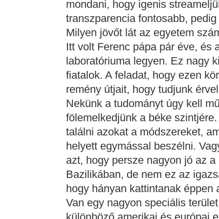
mondani, hogy igenis streameljü
transzparencia fontosabb, pedig 
Milyen jövőt lát az egyetem sz
Itt volt Ferenc pápa pár éve, é
laboratóriuma legyen. Ez nagy k
fiatalok. A feladat, hogy ezen kö
remény útjait, hogy tudjunk érvel
Nekünk a tudományt úgy kell mű
fölemelkedjünk a béke szintjére
találni azokat a módszereket, a
helyett egymással beszélni. Vag
azt, hogy persze nagyon jó az a 
Bazilikában, de nem ez az igazs
hogy hányan kattintanak éppen a
Van egy nagyon speciális terüle
különböző amerikai és európai 