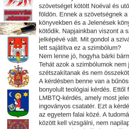
szövetséget kötött Noéval és utó
földön. Ennek a szövetségnek a j
könyvekben és a Jelenések köny
kötődik. Napjainkban viszont a
jelképévé vált. Mit gondol a szi
lett sajátítva ez a szimbólum?
Nem lenne jó, hogyha bárki bárm
Tehát azok a szimbólumok nem 
szétszakítanak és nem összeköt
A kérdésben benne van a bűnös
bonyolult teológiai kérdés. Ettől
LMBTQ-kérdés, amely most jele
ingoványos csatatér. Ezt a kérd
az egyetem falai közé. A tudom
között kell vizsgálni, nem napi