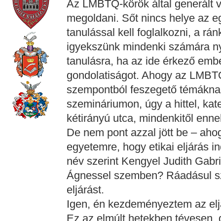
Az LMBTQ-körök által generált 
megoldani. Sőt nincs helye az egy
tanulással kell foglalkozni, a rá
igyekszünk mindenki számára nyit
tanulásra, ha az ide érkező embe
gondolatiságot. Ahogy az LMBT
szempontból feszegető témáknak 
szemináriumon, úgy a hittel, kat
kétirányú utca, mindenkitől enne
De nem pont azzal jött be – aho
egyetemre, hogy etikai eljárás i
név szerint Kengyel Judith Gabri
Ágnessel szemben? Ráadásul s
eljárást.
Igen, én kezdeményeztem az elj
Ez az elmúlt hetekben tévesen, 