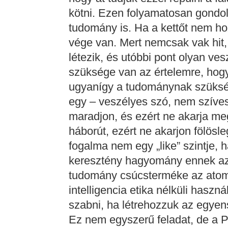
kötni. Ezen folyamatosan gondo
tudomány is. Ha a kettőt nem ho
vége van. Mert nemcsak vak hit
létezik, és utóbbi pont olyan ves
szüksége van az értelemre, hogy
ugyanígy a tudománynak szükség
egy – veszélyes szó, nem szíves
maradjon, és ezért ne akarja meg
háborút, ezért ne akarjon fölösle
fogalma nem egy „like” szintje, 
keresztény hagyomány ennek az 
tudomány csúcsterméke az ato
intelligencia etika nélküli hasz
szabni, ha létrehozzuk az egyens
Ez nem egyszerű feladat, de a