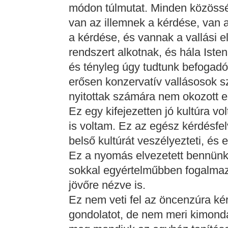
módon túlmutat. Minden közössé
van az illemnek a kérdése, van 
a kérdése, és vannak a vallási e
rendszert alkotnak, és hála Iste
és tényleg úgy tudtunk befogad
erősen konzervatív vallásosok 
nyitottak számára nem okozott e
Ez egy kifejezetten jó kultúra v
is voltam. Ez az egész kérdésfel
belső kultúrát veszélyezteti, és 
Ez a nyomás elvezetett bennün
sokkal egyértelműbben fogalmaz
jövőre nézve is.
Ez nem veti fel az öncenzúra k
gondolatot, de nem meri kimondan