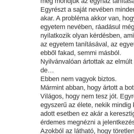
meg mondjuk az egyház tanítás
Egyrészt a saját nevében mindenki
akar. A probléma akkor van, ho
egyetem nevében, ráadásul még
nyilatkozik olyan kérdésben, am
az egyetem tanításával, az egye
ebből fakad, semmi másból.
Nyilvánvalóan ártottak az elmú
de…
Ebben nem vagyok biztos.
Mármint abban, hogy ártott a b
Világos, hogy nem tesz jót. Egyr
egyszerű az élete, nekik mindig ki
adott esetben ez akár a keresztig
érdemes megnézni a jelentkezés
Azokból az látható, hogy töretl