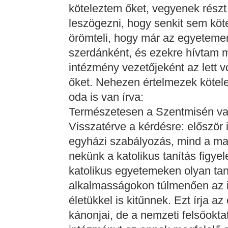
köteleztem őket, vegyenek részt
leszögezni, hogy senkit sem köt
örömteli, hogy már az egyeteme
szerdánként, és ezekre hívtam m
intézmény vezetőjeként az lett 
őket. Nehezen értelmezek kötel
oda is van írva:
Természetesen a Szentmisén val
Visszatérve a kérdésre: először
egyházi szabályozás, mind a ma
nekünk a katolikus tanítás figye
katolikus egyetemeken olyan tan
alkalmasságokon túlmenően az i
életükkel is kitűnnek. Ezt írja 
kánonjai, de a nemzeti felsőokta