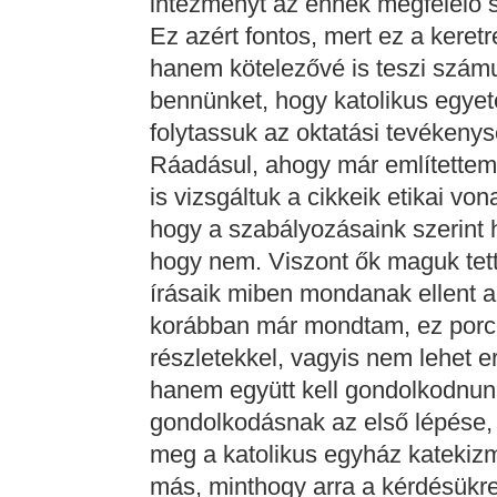
intézményt az ennek megfelelő 
Ez azért fontos, mert ez a keret
hanem kötelezővé is teszi szám
bennünket, hogy katolikus egyete
folytassuk az oktatási tevékenys
Ráadásul, ahogy már említettem,
is vizsgáltuk a cikkeik etikai v
hogy a szabályozásaink szerint h
hogy nem. Viszont ők maguk tett
írásaik miben mondanak ellent a
korábban már mondtam, ez porcel
részletekkel, vagyis nem lehet e
hanem együtt kell gondolkodnun
gondolkodásnak az első lépése, h
meg a katolikus egyház katekizmu
más, minthogy arra a kérdésükr