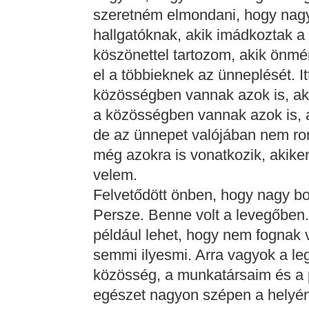
szeretném elmondani, hogy nagy
hallgatóknak, akik imádkoztak a 
köszönettel tartozom, akik önmé
el a többieknek az ünneplését. 
közösségben vannak azok is, a
a közösségben vannak azok is, 
de az ünnepet valójában nem ron
még azokra is vonatkozik, akiken 
velem.
Felvetődött önben, hogy nagy b
Persze. Benne volt a levegőben.
például lehet, hogy nem fognak 
semmi ilyesmi. Arra vagyok a le
közösség, a munkatársaim és a p
egészet nagyon szépen a helyén 