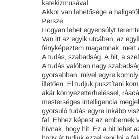
katekizmusával.
Akkor van lehetősége a hallgató
Persze.
Hogyan lehet egyensúlyt teremt
Van itt az egyik utcában, az egyik
fényképeztem magamnak, mert a
A tudás, szabadság. A hit, a sze
A tudás valóban nagy szabadság,
gyorsabban, mivel egyre komoly
illetően. El tudjuk pusztítani ko
akár környezetterheléssel, ráadás
mesterséges intelligencia megje
gyorsuló tudás egyre inkább vis
fal. Ehhez képest az embernek 
hívnak, hogy hit. Ez a hit lehet 
hogy át tudjuk ezzel repülni a fal