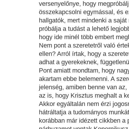
versenyelőnye, hogy megpróbálja
összekapcsolni egymással, és e
hallgatók, mert mindenki a saj
próbálja a tudást a lehető legjob
hogy ide minél több embert meg
Nem pont a szeretetről való értek
ellen? Arról írtak, hogy a szerete
adhat a gyerekeknek, függetlenü
Pont amiatt mondtam, hogy nagy
akartam ebbe belemenni. A szere
jelenség, amiben benne van az,
az is, hogy Krisztus meghalt a k
Akkor egyáltalán nem érzi jogosn
hátráltatja a tudományos munkát
korábban már idézett cikkben a
párhuzamot vontak Kopernikusz, 