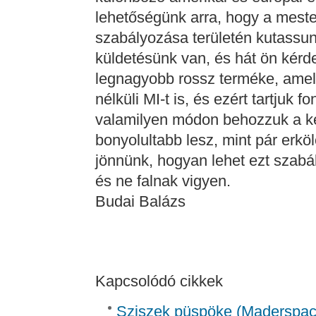
lehetőségünk arra, hogy a mester
szabályozása területén kutassun
küldetésünk van, és hát ön kér
legnagyobb rossz terméke, amell
nélküli MI-t is, és ezért tartjuk 
valamilyen módon behozzuk a ke
bonyolultabb lesz, mint pár erköl
jönnünk, hogyan lehet ezt szabá
és ne falnak vigyen.
Budai Balázs
Kapcsolódó cikkek
Sziszek püspöke (Madersp