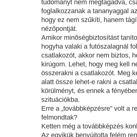
tudományt nem megtagadva, csak
foglalkozzanak a tananyaggal a
hogy ez nem szűkíti, hanem tágít
nézőpontját.
Amikor minőségbiztosítást tanít
hogyha valaki a futószalagnál f
csatlakozót, akkor nem biztos, 
kirúgom. Lehet, hogy meg kell n
összerakni a csatlakozót. Meg ke
alatt össze lehet-e rakni a csat
körülményt, és ennek a fényében
szituációkba.
Erre a „továbbképzésre” volt a r
felmondtak?
Ketten még a továbbképzés konk
Az egyikük benyújtotta felém re