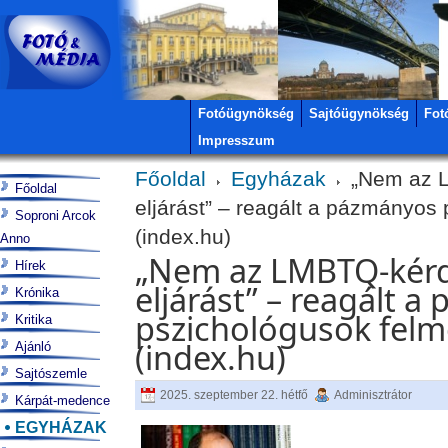
Fotóügynökség
Sajtóügynökség
Fot
Impresszum
Főoldal
Egyházak
„Nem az L
Főoldal
eljárást” – reagált a pázmányo
Soproni Arcok
(index.hu)
Anno
„Nem az LMBTQ-kérdé
Hírek
eljárást” – reagált 
Krónika
pszichológusok fel
Kritika
(index.hu)
Ajánló
Sajtószemle
2025. szeptember 22. hétfő
Adminisztrátor
Kárpát-medence
EGYHÁZAK