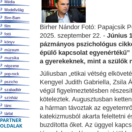
Média
Modellvilág
Bim-Bam
Birher Nándor Fotó: Papajcsik P
film
fotó
2025. szeptember 22. -
Június 
könyv
pázmányos pszichológus cikke
múzeum
épülő kapcsolat egyenértékű” 
muzsika
a gyerekeknek, mint a szülők 
népzene
Júliusban „etikai vétség elköveté
pop-rock
Kengyel Judith Gabriella, Zsila 
pszicho
végül figyelmeztetésben részesí
szabadtér
színház
köteleztek. Augusztusban kette
tánc
a hárman távoztak az egyetemről
tárlat
katekizmusból akarta feleltetni 
PARTNER
buzdította őket. Az üggyel kapc
OLDALAK