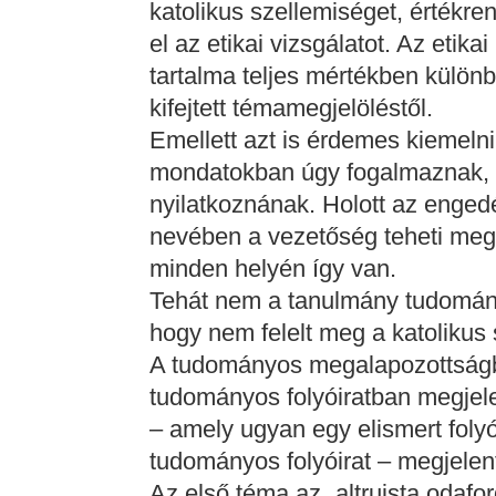
katolikus szellemiséget, értékrend
el az etikai vizsgálatot. Az etika
tartalma teljes mértékben külön
kifejtett témamegjelöléstől.
Emellett azt is érdemes kiemelni
mondatokban úgy fogalmaznak,
nyilatkoznának. Holott az enged
nevében a vezetőség teheti meg 
minden helyén így van.
Tehát nem a tanulmány tudomány
hogy nem felelt meg a katoliku
A tudományos megalapozottságb
tudományos folyóiratban megjel
– amely ugyan egy elismert fol
tudományos folyóirat – megjelen
Az első téma az „altruista odafo