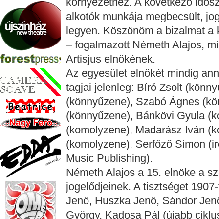
környezethez. A következő idős
alkotók munkája megbecsült, jog
legyen. Köszönöm a bizalmat a 
– fogalmazott Németh Alajos, mi
Artisjus elnökének.
Az egyesület elnökét mindig ann
tagjai jelenleg: Bíró Zsolt (könn
(könnyűzene), Szabó Ágnes (kö
(könnyűzene), Bánkövi Gyula (k
(komolyzene), Madarász Iván (k
(komolyzene), Serfőző Simon (ir
Music Publishing).
Németh Alajos a 15. elnöke a sze
jogelődjeinek. A tisztséget 1907
Jenő, Huszka Jenő, Sándor Jenő
György, Kadosa Pál (újabb ciklu