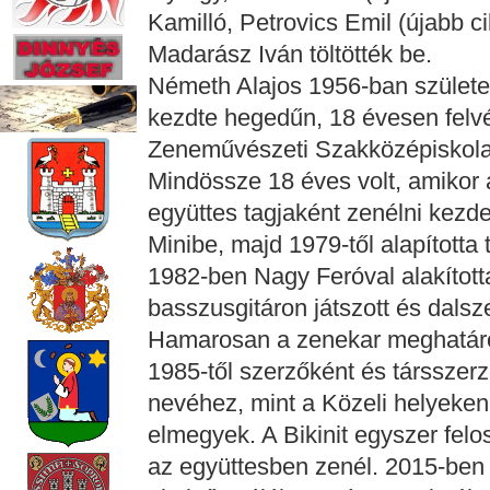
Kamilló, Petrovics Emil (újabb c
Madarász Iván töltötték be.
Németh Alajos 1956-ban születe
kezdte hegedűn, 18 évesen felvét
Zeneművészeti Szakközépiskola
Mindössze 18 éves volt, amikor 
együttes tagjaként zenélni kezd
Minibe, majd 1979-től alapította 
1982-ben Nagy Feróval alakított
basszusgitáron játszott és dalsz
Hamarosan a zenekar meghatározó
1985-től szerzőként és társszer
nevéhez, mint a Közeli helyeken,
elmegyek. A Bikinit egyszer felosz
az együttesben zenél. 2015-ben