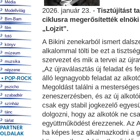
Média
2026. január 23. -
Tisztújítást t
Modellvilág
ciklusra megerősítették elnök
Bim-Bam
„Lojzit”.
film
fotó
A Bikini zenekarból ismert dal
könyv
alkalommal tölti be ezt a tisztség
múzeum
szervezet és mik a tervei az újra
muzsika
„Az újraválasztás új feladat és f
népzene
álló legnagyobb feladat az alko
POP-ROCK
Megoldást találni a mesterséges
pszicho
zeneszerzésben, és az új alkotó
szabadtér
színház
csak egy stabil jogkezelő egyes
tánc
dolgozni, hogy az alkotók ne cs
tárlat
együttműködést érezzenek. Az Ar
PARTNER
ha képes lesz alkalmazkodni a gy
OLDALAK