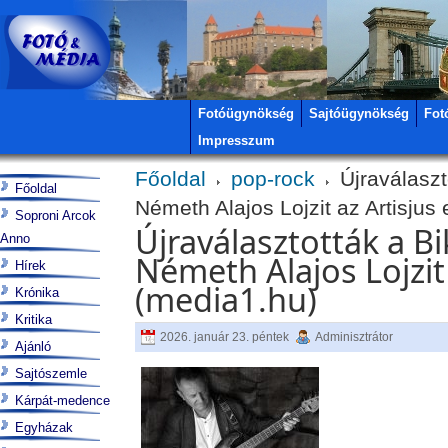
Fotóügynökség
Sajtóügynökség
Fot
Impresszum
Főoldal
pop-rock
Újraválaszt
Főoldal
Németh Alajos Lojzit az Artisjus
Soproni Arcok
Újraválasztották a Bi
Anno
Németh Alajos Lojzit
Hírek
(media1.hu)
Krónika
Kritika
2026. január 23. péntek
Adminisztrátor
Ajánló
Sajtószemle
Kárpát-medence
Egyházak