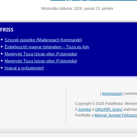
Módosítás dátuma: 2026. január 23. péntek
FRISS
Sziszek püspöke (Maderspach Kommandó)
Érdekfeszítő magyar történelem – Tisza és Ady
Merénylet Tisza István ellen (Fotómédia)
Merénylet Tisza István ellen (Fotómédia)
Imával a győzelemért!
|
Impresszum
| webme
Copyright © 2026 FotoMedia. Minden 
A
Joomla!
a
GNU/GPL licenc
alatt kia
Fordította a
Magyar Joomla! Felhaszn