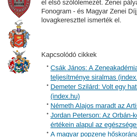
el első szólólemezét. Zenei pályá
Fonogram - és Magyar Zenei Díj
lovagkereszttel ismerték el.
Kapcsolódó cikkek
Csák János: A Zeneakadémia 
teljesítménye siralmas (index
Demeter Szilárd: Volt egy ha
(index.hu)
Németh Alajos maradt az Arti
Jordan Peterson: Az Orbán-ko
értékein alapul az egészsége
A magyar popzene hőskorána