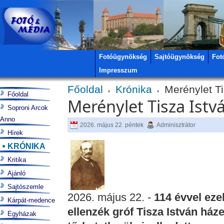
Fotóügynökség
Sajtóügynökség
Fot
Impresszum
Főoldal
Krónika
Merénylet Ti
Főoldal
Merénylet Tisza Istv
Soproni Arcok
Anno
2026. május 22. péntek
Adminisztrátor
Hírek
KRÓNIKA
Kritika
Ajánló
Sajtószemle
2026. május 22. -
114 évvel ezel
Kárpát-medence
ellenzék gróf Tisza István ház
Egyházak