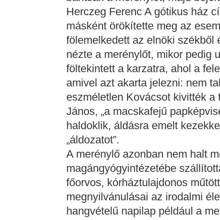
Herczeg Ferenc A gótikus ház c
másként örökítette meg az esemé
fölemelkedett az elnöki székből 
nézte a merénylőt, mikor pedig ut
föltekintett a karzatra, ahol a fel
amivel azt akarta jelezni: nem ta
eszméletlen Kovácsot kivitték a 
János, „a macskafejű papképvisel
haldoklik, áldásra emelt kezekk
„áldozatot”.
A merénylő azonban nem halt 
magángyógyintézetébe szállítot
főorvos, kórháztulajdonos műtött
megnyilvánulásai az irodalmi élet
hangvételű napilap például a me