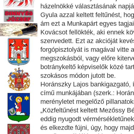
házelnökké választásának napján 
Gyula azzal keltett feltűnést, ho
ám ezt a Munkapárt egyes tagja
Kovácsot fellökték, aki ennek k
szenvedett. Ezt az akcióját kevé
forgópisztolyát is magával vitte
megszokásból, vagy előre kiterve
botránykeltő képviselők közé ta
szokásos módon jutott be.
Horánszky Lajos bankigazgató, í
című munkájában (szerk.: Horáns
merényletet megelőző pillanatokr
„Közfeltűnést keltett Mezőssy Bél
eddig nyugodt vérmérsékletűnek 
és elkezdte fújni, úgy, hogy majd