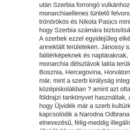
után Szerbia forrongó vulkánhoz 
monarchiaellenes tüntető felvon
trónörökös és Nikola Pasics min
hogy Szerbia számára biztosítsá
A szerbek ezzel egyidejűleg elké
annektált területeken. Jánossy s
falitérképeknek és naptáraknak
monarchia délszlávok lakta terül
Bosznia, Hercegovina, Horváto
már, mint a szerb királyság integ
középiskolákban ? amint azt otta
földrajzi tankönyvet használtak,
hogy Újvidék már a szerb kultúr
kapcsolódik a Narodna Odbrana
elnevezésű, félig-meddig illegál