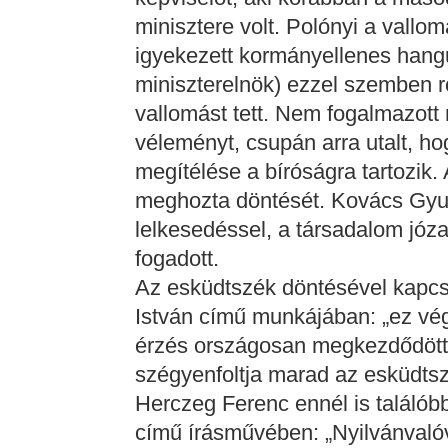
minisztere volt. Polónyi a vall
igyekezett kormányellenes hangul
miniszterelnök) ezzel szemben r
vallomást tett. Nem fogalmazott 
véleményt, csupán arra utalt, 
megítélése a bíróságra tartozik.
meghozta döntését. Kovács Gyulá
lelkesedéssel, a társadalom józ
fogadott.
Az esküdtszék döntésével kapcso
István című munkájában: „ez vég
érzés országosan megkezdődött p
szégyenfoltja marad az esküdtsz
Herczeg Ferenc ennél is találóbb
című írásművében: „Nyilvánvalóvá