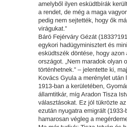
amelyből ilyen esküdtbírák ker
a rendet, de még a maga vagyoná
pedig nem sejtették, hogy ők már
virágukat.”
Báró Fejérváry Gézát (1833?1914)
egykori hadügyminisztert és mini
esküdtszék döntése, hogy azon a
országot. „Nem maradok olyan o
történhetnek.” – jelentette ki, 
Kovács Gyula a merénylet után 
1913-ban a kerületében, Gyomán
államtitkár, míg Aradon Tisza Is
választásokat. Ez jól tükrözte a
ezután nyugatra emigrált (1933-b
hamarosan végleg a megérdemel