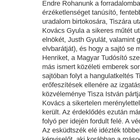
Endre Rohanunk a forradalomba c
érzéketlenséget tanúsító, fenteb
uradalom birtokosára, Tiszára ut
Kovács Gyula a sikeres műtét ut
elnökét, Justh Gyulát, valamint 
elvbarátját), és hogy a sajtó se
Henriket, a Magyar Tudósító szer
más ismert közéleti emberek sor
sajtóban folyt a hangulatkeltés 
erőfeszítések ellenére az izgat
közvéleménye Tisza István pártjár
Kovács a sikertelen merénylettel
került. Az érdeklődés ezután má
folyó per idején fordult felé. A 
Az esküdtszék elé idézték többe
képviselőt, aki korábban a más