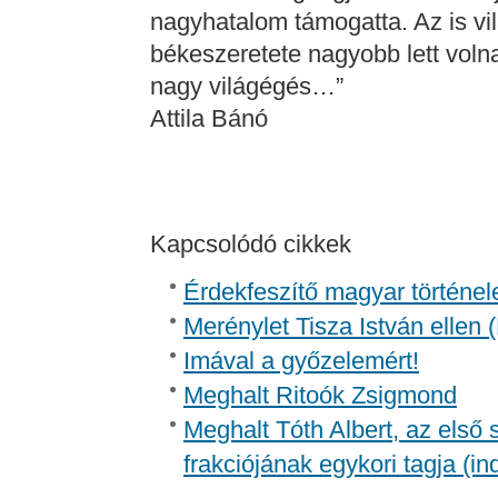
nagyhatalom támogatta. Az is vi
békeszeretete nagyobb lett volna
nagy világégés…”
Attila Bánó
Kapcsolódó cikkek
Érdekfeszítő magyar történel
Merénylet Tisza István ellen 
Imával a győzelemért!
Meghalt Ritoók Zsigmond
Meghalt Tóth Albert, az első
frakciójának egykori tagja (in