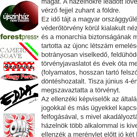
magát. A házelnökre leadott löv
vérző fejjel zuhant a földre.
Ez idő tájt a magyar országgyűl
véderőtörvény körül kialakult né
és a monarchia biztonságának
tartotta az újonc létszám emelés
botrányosan viselkedő, feldühöd
törvényjavaslatot és évek óta me
(folyamatos, hosszan tartó felszó
döntéshozatalt. Tisza június 4-
megszavaztatta a törvényt.
Az ellenzéki képviselők az által
jogokkal és más ügyekkel kapcso
felfogásával, s mivel akadályozt
házelnök több alkalommal is kive
ellenzék a merénylet előtt jó két