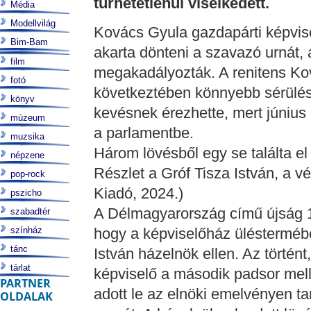
tűrhetetlenül viselkedett.
Média
Modellvilág
Kovács Gyula gazdapárti képvisel
Bim-Bam
akarta dönteni a szavazó urnát,
film
megakadályozták. A renitens Kov
fotó
következtében könnyebb sérülése
könyv
kevésnek érezhette, mert június 
múzeum
a parlamentbe.
muzsika
Három lövésből egy se találta el 
népzene
Részlet a Gróf Tisza István, a v
pop-rock
Kiadó, 2024.)
pszicho
A Délmagyarország című újság 19
szabadtér
színház
hogy a képviselőház üléstermébe
tánc
István házelnök ellen. Az történ
tárlat
képviselő a második padsor mellő
PARTNER
adott le az elnöki emelvényen ta
OLDALAK