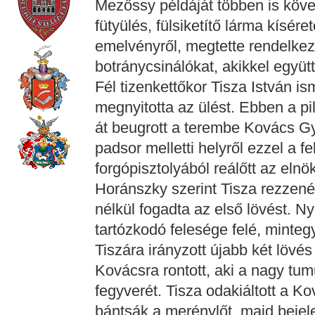
Mezőssy példáját többen is követ
fütyülés, fülsiketítő lárma kísére
emelvényről, megtette rendelkezé
botránycsinálókat, akikkel együtt
Fél tizenkettőkor Tisza István is
megnyitotta az ülést. Ebben a pil
át beugrott a terembe Kovács Gy
padsor melletti helyről ezzel a f
forgópisztolyából reálőtt az elnök
Horánszky szerint Tisza rezzenés
nélkül fogadta az első lövést. N
tartózkodó felesége felé, minteg
Tiszára irányzott újabb két lövé
Kovácsra rontott, aki a nagy tum
fegyverét. Tisza odakiáltott a K
bántsák a merénylőt, majd bejelen