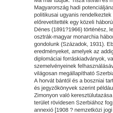
Ma már tudjuk: Tisza István és h
Magyarország hadi potenciáljána
politikusai ugyanis rendelkeztek
előrevetítették egy közeli hábo
Dénes (1891?1966) történész, le
osztrák-magyar monarchia hábor
gondolunk (Századok, 1931). Ebb
eredményeket, amelyek az addig
diplomáciai forráskiadványok, va
szemelvényeinek felhasználásáva
világosan megállapítható Szerbi
A horvát bántól és a boszniai t
és jegyzőkönyvek szerint példáu
Zimonyon való keresztülutazása a
terület rövidesen Szerbiához fog 
annexió [1908 ? nemzetközi jog