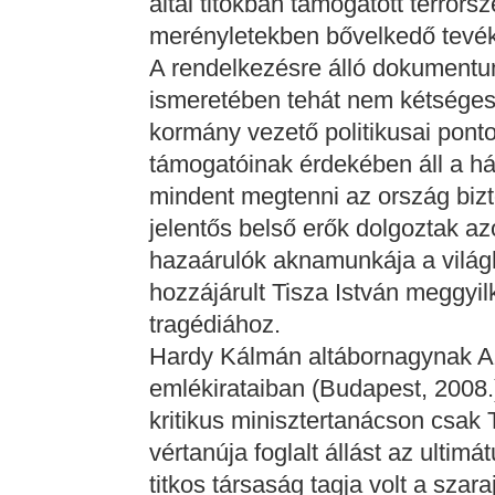
által titokban támogatott terror
merényletekben bővelkedő tevé
A rendelkezésre álló dokument
ismeretében tehát nem kétséges
kormány vezető politikusai pont
támogatóinak érdekében áll a há
mindent megtenni az ország biz
jelentős belső erők dolgoztak az
hazaárulók aknamunkája a világh
hozzájárult Tisza István meggyi
tragédiához.
Hardy Kálmán altábornagynak Az
emlékirataiban (Budapest, 2008.
kritikus minisztertanácson csak 
vértanúja foglalt állást az ultimá
titkos társaság tagja volt a szara