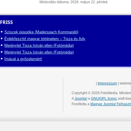
Módosítás dátuma: 2026. május 22. péntek
FRISS
Sziszek püspöke (Maderspach Kommandó)
Érdekfeszítő magyar történelem – Tisza és Ady
Merénylet Tisza István ellen (Fotómédia)
Merénylet Tisza István ellen (Fotómédia)
Imával a győzelemért!
|
Impresszum
| webme
Copyright © 2026 FotoMedia. Minden 
A
Joomla!
a
GNU/GPL licenc
alatt kia
Fordította a
Magyar Joomla! Felhaszn