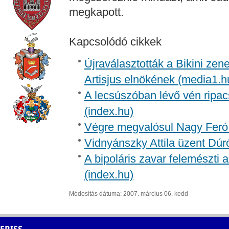
megkapott.
Kapcsolódó cikkek
Újraválasztották a Bikini zen
Artisjus elnökének (media1.h
A lecsúszóban lévő vén ripac
(index.hu)
Végre megvalósul Nagy Feró 
Vidnyánszky Attila üzent Dúr
A bipoláris zavar felemészti a
(index.hu)
Módosítás dátuma: 2007. március 06. kedd