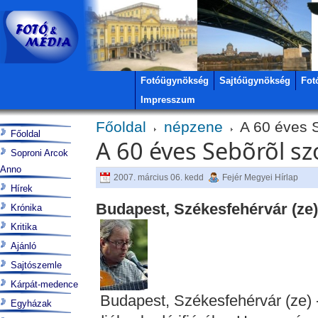
Fotóügynökség
Sajtóügynökség
Fot
Impresszum
Főoldal
népzene
A 60 éves S
Főoldal
A 60 éves Sebõrõl szó
Soproni Arcok
Anno
2007. március 06. kedd
Fejér Megyei Hírlap
Hírek
Budapest, Székesfehérvár (ze)
Krónika
Kritika
Ajánló
Sajtószemle
Kárpát-medence
Budapest, Székesfehérvár (ze) 
Egyházak