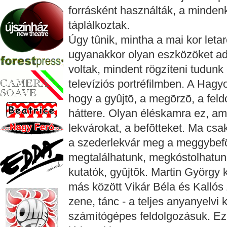
forrásként használták, a mindenko
táplálkoztak.
Úgy tûnik, mintha a mai kor let
ugyanakkor olyan eszközöket a
voltak, mindent rögzíteni tudunk
televíziós portréfilmben. A Hagy
hogy a gyûjtõ, a megõrzõ, a fe
háttere. Olyan éléskamra ez, am
lekvárokat, a befõtteket. Ma csa
a szederlekvár meg a meggybefõ
megtalálhatunk, megkóstolhatun
kutatók, gyûjtõk. Martin György
más között Vikár Béla és Kallós 
zene, tánc - a teljes anyanyelvi 
számítógépes feldolgozásuk. Ez 