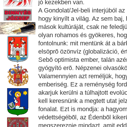
jó kezekben van.
A Gondolat/Jel-beli interjúból az 
hogy kinyílt a világ. Az sem baj,
mások kultúráját, csak ne feled
olyan rohamos és gyökeres, hog
fontolnunk: mit mentünk át a b
elsöprõ özönvíz (globalizáció, é
Sebõ optimista ember, talán azér
gyógyító erõ. Népzenei olvasók
Valamennyien azt reméljük, hogy
emberiség. Ez a reménység fordít
akarjuk kerülni a túlhajtott evol
kell keresnünk a megtett utat je
fonalat. Ezt is mondja: a hagy
védettségébõl, az Édenbõl kikerü
megszereznie mindazt, amit edd