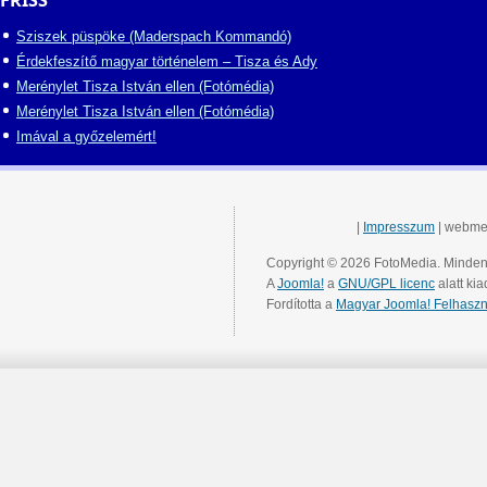
FRISS
Sziszek püspöke (Maderspach Kommandó)
Érdekfeszítő magyar történelem – Tisza és Ady
Merénylet Tisza István ellen (Fotómédia)
Merénylet Tisza István ellen (Fotómédia)
Imával a győzelemért!
|
Impresszum
| webme
Copyright © 2026 FotoMedia. Minden 
A
Joomla!
a
GNU/GPL licenc
alatt kia
Fordította a
Magyar Joomla! Felhaszn