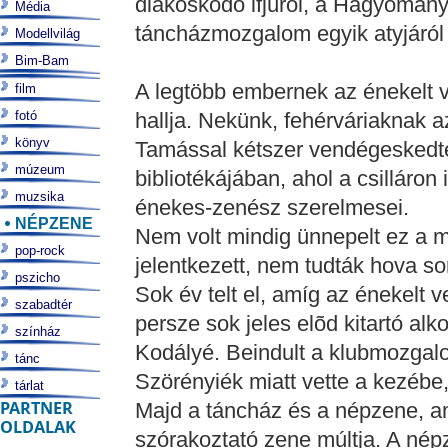
diákoskodó ifjúról, a Hagyomány
Média
táncházmozgalom egyik atyjáról 
Modellvilág
Bim-Bam
A legtöbb embernek az énekelt 
film
fotó
hallja. Nekünk, fehérváriaknak az
könyv
Tamással kétszer vendégeskedte
múzeum
bibliotékájában, ahol a csilláron
muzsika
énekes-zenész szerelmesei.
NÉPZENE
Nem volt mindig ünnepelt ez a m
pop-rock
jelentkezett, nem tudták hova so
pszicho
Sok év telt el, amíg az énekelt v
szabadtér
persze sok jeles elõd kitartó alk
színház
Kodályé. Beindult a klubmozgalom
tánc
Szörényiék miatt vette a kezébe,
tárlat
PARTNER
Majd a táncház és a népzene, a
OLDALAK
szórakoztató zene múltja. A népz