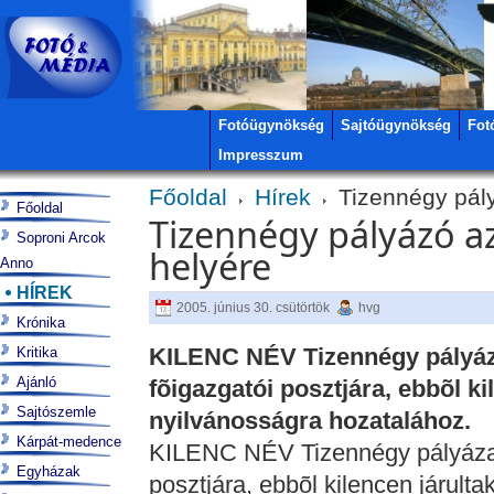
Fotóügynökség
Sajtóügynökség
Fot
Impresszum
Főoldal
Hírek
Tizennégy pály
Főoldal
Tizennégy pályázó a
Soproni Arcok
helyére
Anno
HÍREK
2005. június 30. csütörtök
hvg
Krónika
KILENC NÉV Tizennégy pályáza
Kritika
Ajánló
fõigazgatói posztjára, ebbõl k
Sajtószemle
nyilvánosságra hozatalához.
Kárpát-medence
KILENC NÉV Tizennégy pályázat 
Egyházak
posztjára, ebbõl kilencen járult