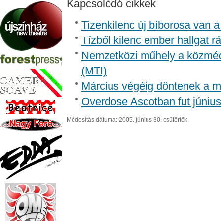
Kapcsolódó cikkek
Tizenkilenc új bíborosa van 
Tízből kilenc ember hallgat rá
Nemzetközi műhely a közmédia
(MTI)
Március végéig döntenek a mű
Overdose Ascotban fut június
Módosítás dátuma: 2005. június 30. csütörtök