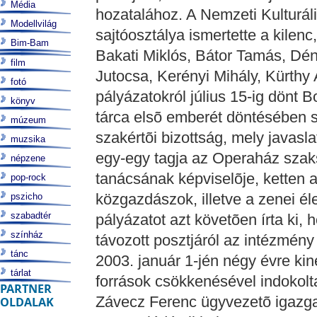
Média
hozatalához. A Nemzeti Kulturá
Modellvilág
sajtóosztálya ismertette a kilenc
Bim-Bam
Bakati Miklós, Bátor Tamás, Dé
film
Jutocsa, Kerényi Mihály, Kürthy
fotó
pályázatokról július 15-ig dönt B
könyv
tárca elsõ emberét döntésében seg
múzeum
szakértõi bizottság, mely javasl
muzsika
egy-egy tagja az Operaház szak
népzene
tanácsának képviselõje, ketten 
pop-rock
közgazdászok, illetve a zenei éle
pszicho
szabadtér
pályázatot azt követõen írta ki,
színház
távozott posztjáról az intézmény
tánc
2003. január 1-jén négy évre kin
tárlat
források csökkenésével indokolt
PARTNER
Závecz Ferenc ügyvezetõ igazgató
OLDALAK