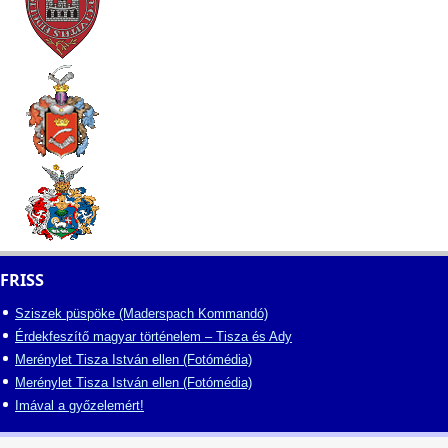
FRISS
Sziszek püspöke (Maderspach Kommandó)
Érdekfeszítő magyar történelem – Tisza és Ady
Merénylet Tisza István ellen (Fotómédia)
Merénylet Tisza István ellen (Fotómédia)
Imával a győzelemért!