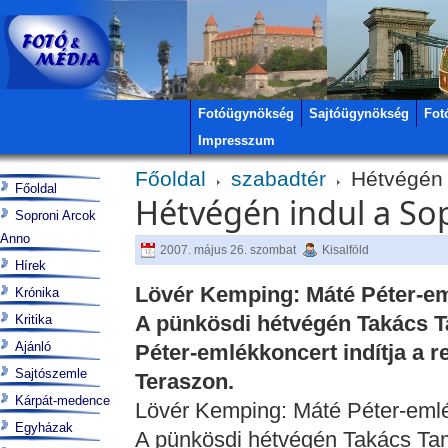
Fotóügynökség
Sajtóügynökség
Fot
Impresszum
Főoldal
szabadtér
Hétvégén 
Főoldal
Hétvégén indul a So
Soproni Arcok
Anno
2007. május 26. szombat
Kisalföld
Hírek
Lövér Kemping: Máté Péter-em
Krónika
A pünkösdi hétvégén Takács T
Kritika
Ajánló
Péter-emlékkoncert indítja a 
Sajtószemle
Teraszon.
Kárpát-medence
Lövér Kemping: Máté Péter-emlé
Egyházak
A pünkösdi hétvégén Takács Tam