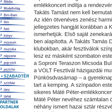
Média
emlékkoncert indítja a rendezvé
Modellvilág
Takáts Tamást nem kell bemutat
Bim-Bam
Az idén ötvenéves zenész harmin
film
jellegzetes hangját korábban a 
fotó
ismerhetjük. Elsõ saját zenekará
könyv
ben alapította. A Takáts Tamás D
múzeum
klubokban, akár fesztiválok szí
muzsika
lesz ez másként szombaton este
népzene
a Soproni Teraszon Micsoda Buli
pop-rock
a VOLT Fesztivál házigazdái mut
pszicho
SZABADTÉR
Pünkösdvasárnap – a gyereknapra
színház
tart a kemping. A színpadon est
tánc
sikeres Máté Péter-emlékkoncert
tárlat
Máté Péter nevéhez számtalan ör
PARTNER
néhány ismert hazai sztár részvé
OLDALAK