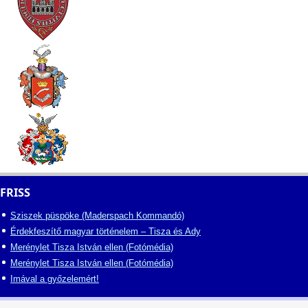
FRISS
Sziszek püspöke (Maderspach Kommandó)
Érdekfeszítő magyar történelem – Tisza és Ady
Merénylet Tisza István ellen (Fotómédia)
Merénylet Tisza István ellen (Fotómédia)
Imával a győzelemért!