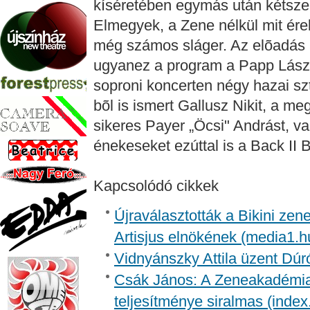
kíséretében egymás után kétszer i
Elmegyek, a Zene nélkül mit ére
még számos sláger. Az elõadás ak
ugyanez a program a Papp Lászl
soproni koncerten négy hazai szt
bõl is ismert Gallusz Nikit, a m
sikeres Payer „Öcsi" Andrást, v
énekeseket ezúttal is a Back II B
Kapcsolódó cikkek
Újraválasztották a Bikini zen
Artisjus elnökének (media1.h
Vidnyánszky Attila üzent Dúr
Csák János: A Zeneakadémia 
teljesítménye siralmas (index