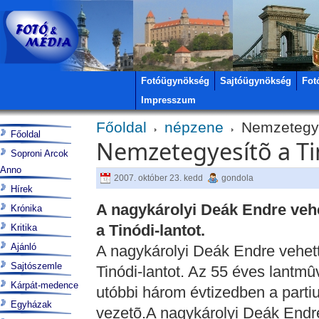
Fotóügynökség
Sajtóügynökség
Fot
Impresszum
Főoldal
népzene
Nemzetegyes
Főoldal
Nemzetegyesítõ a Ti
Soproni Arcok
Anno
2007. október 23. kedd
gondola
Hírek
A nagykárolyi Deák Endre vehet
Krónika
a Tinódi-lantot.
Kritika
Ajánló
A nagykárolyi Deák Endre vehette
Sajtószemle
Tinódi-lantot. Az 55 éves lantm
Kárpát-medence
utóbbi három évtizedben a part
Egyházak
vezetõ.A nagykárolyi Deák Endre