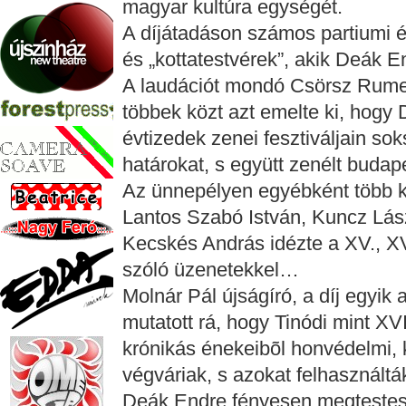
magyar kultúra egységét.
A díjátadáson számos partiumi és
és „kottatestvérek”, akik Deák E
A laudációt mondó Csörsz Rume
többek közt azt emelte ki, hog
évtizedek zenei fesztiváljain so
határokat, s együtt zenélt budap
Az ünnepélyen egyébként több ko
Lantos Szabó István, Kuncz Lás
Kecskés András idézte a XV., XV
szóló üzenetekkel…
Molnár Pál újságíró, a díj egyik 
mutatott rá, hogy Tinódi mint XVI
krónikás énekeibõl honvédelmi, 
végváriak, s azokat felhasználtá
Deák Endre fényesen megtestesí