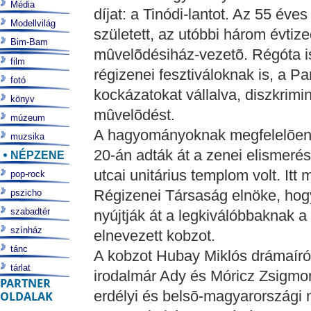
Média
díjat: a Tinódi-lantot. Az 55 é
Modellvilág
született, az utóbbi három évti
Bim-Bam
mûvelõdésiház-vezetõ. Régóta i
film
régizenei fesztiváloknak is, a P
fotó
kockázatokat vállalva, diszkrim
könyv
mûvelõdést.
múzeum
A hagyományoknak megfelelõen B
muzsika
20-án adták át a zenei elismerés
NÉPZENE
utcai unitárius templom volt. Itt
pop-rock
Régizenei Társaság elnöke, hog
pszicho
szabadtér
nyújtják át a legkiválóbbaknak a
színház
elnevezett kobzot.
tánc
A kobzot Hubay Miklós drámaíró n
tárlat
irodalmár Ady és Móricz Zsigmo
PARTNER
erdélyi és belsõ-magyarországi 
OLDALAK