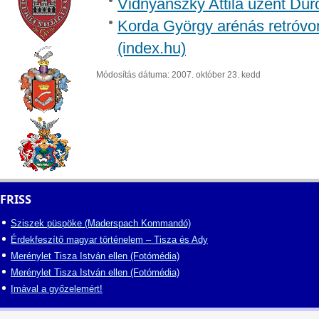
Vidnyánszky Attila üzent Dúr
Korda György arénás retróvon
(index.hu)
Módosítás dátuma: 2007. október 23. kedd
FRISS
Sziszek püspöke (Maderspach Kommandó)
Érdekfeszítő magyar történelem – Tisza és Ady
Merénylet Tisza István ellen (Fotómédia)
Merénylet Tisza István ellen (Fotómédia)
Imával a győzelemért!