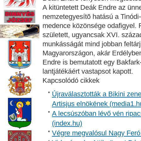
A kitüntetett Deák Endre az ünne
nemzetegyesítõ hatású a Tinódi-l
medence közönsége odafigyel. F
született, ugyancsak XVI. század
munkásságát mind jobban feltár
Magyarországon, akár Erdélybe
Endre is bemutatott egy Bakfar
lantjátékáért vastapsot kapott.
Kapcsolódó cikkek
Újraválasztották a Bikini zen
Artisjus elnökének (media1.h
A lecsúszóban lévő vén ripac
(index.hu)
Végre megvalósul Nagy Feró 