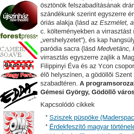
ösztönök felszabadításának drá
szándékunk szerint egyszerre ér
óriás alakja (lásd az
Eszmélet, a
c. költeményekben a virrasztást m
„vershelyzetet”), és kap hangsúl
paródia sacra (lásd
Medvetánc, 
virrasztás egyszerre zajlik a Magy
Filippinyi Éva és az Ycon csopor
élõ helyszínen, a gödöllõi Szent
szabadtéren.
A programsorozato
Gémesi György, Gödöllõ város
Kapcsolódó cikkek
Sziszek püspöke (Madersp
Érdekfeszítő magyar történel