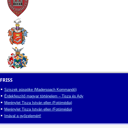
FRISS
Sziszek püspöke (Maderspach Kommandó)
Érdekfeszítő magyar történelem – Tisza és Ady
Merénylet Tisza István ellen (Fotómédia)
Merénylet Tisza István ellen (Fotómédia)
Imával a győzelemért!