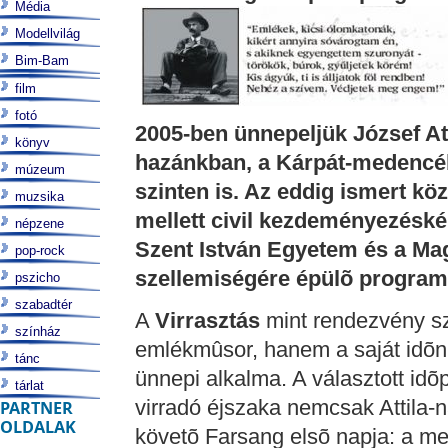
Média
Modellvilág
Bim-Bam
film
fotó
2005-ben ünnepeljük József At
könyv
hazánkban, a Kárpát-medencé
múzeum
szinten is. Az eddig ismert kö
muzsika
mellett civil kezdeményezéské
népzene
Szent István Egyetem és a Ma
pop-rock
szellemiségére épülõ programso
pszicho
szabadtér
A
Virrasztás
mint rendezvény sz
színház
emlékmûsor, hanem a saját idõn
tánc
ünnepi alkalma. A választott idõ
tárlat
virradó éjszaka nemcsak Attila-n
PARTNER
OLDALAK
követõ Farsang elsõ napja: a me