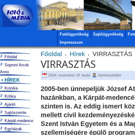
Fotóügynökség
Sajtóügynökség
Fot
Impresszum
Főoldal
Hírek
VIRRASZTÁS
Főoldal
VIRRASZTÁS
Soproni Arcok
Anno
2004. november 30. kedd
Adminisztrátor
HÍREK
2005-ben ünnepeljük József At
Krónika
hazánkban, a Kárpát-medencé
Kritika
Ajánló
szinten is. Az eddig ismert kö
Sajtószemle
mellett civil kezdeményezéské
Kárpát-medence
Szent István Egyetem és a Ma
Egyházak
szellemiségére épülõ programso