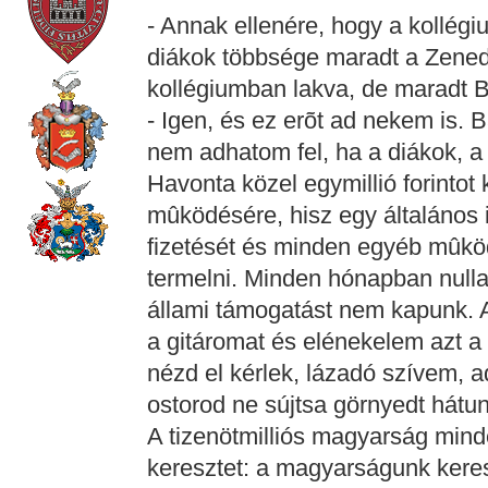
- Annak ellenére, hogy a kollég
diákok többsége maradt a Zenede
kollégiumban lakva, de maradt B
- Igen, és ez erõt ad nekem is. 
nem adhatom fel, ha a diákok, a t
Havonta közel egymillió forintot 
mûködésére, hisz egy általános 
fizetését és minden egyéb mûködé
termelni. Minden hónapban nulla 
állami támogatást nem kapunk. 
a gitáromat és elénekelem azt a f
nézd el kérlek, lázadó szívem,
ostorod ne sújtsa görnyedt hátun
A tizenötmilliós magyarság mind
keresztet: a magyarságunk keres