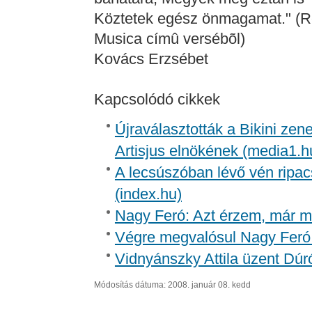
Köztetek egész önmagamat." (Ré
Musica címû versébõl)
Kovács Erzsébet
Kapcsolódó cikkek
Újraválasztották a Bikini zen
Artisjus elnökének (media1.h
A lecsúszóban lévő vén ripac
(index.hu)
Nagy Feró: Azt érzem, már m
Végre megvalósul Nagy Feró 
Vidnyánszky Attila üzent Dúr
Módosítás dátuma: 2008. január 08. kedd