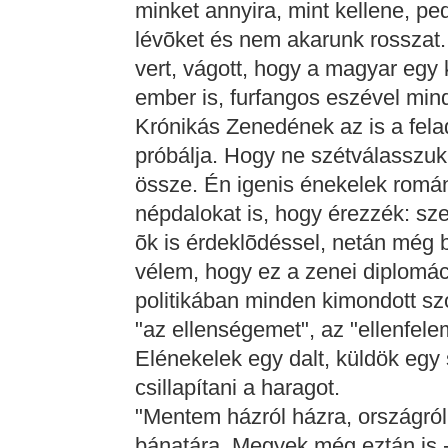
minket annyira, mint kellene, pe
lévõket és nem akarunk rosszat.
vert, vágott, hogy a magyar egy k
ember is, furfangos eszével min
Krónikás Zenedének az is a felad
próbálja. Hogy ne szétválasszuk
össze. Én igenis énekelek román
népdalokat is, hogy érezzék: szer
õk is érdeklõdéssel, netán még 
vélem, hogy ez a zenei diplomác
politikában minden kimondott s
"az ellenségemet", az "ellenfel
Elénekelek egy dalt, küldök egy 
csillapítani a haragot.
"Mentem házról házra, országról
bánatára, Megyek még eztán is - 