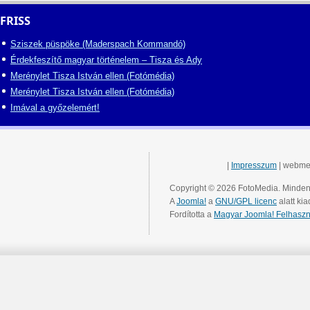
FRISS
Sziszek püspöke (Maderspach Kommandó)
Érdekfeszítő magyar történelem – Tisza és Ady
Merénylet Tisza István ellen (Fotómédia)
Merénylet Tisza István ellen (Fotómédia)
Imával a győzelemért!
|
Impresszum
| webme
Copyright © 2026 FotoMedia. Minden 
A
Joomla!
a
GNU/GPL licenc
alatt kia
Fordította a
Magyar Joomla! Felhaszn