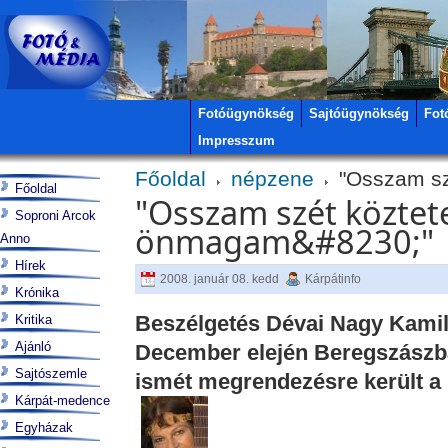
Fotóügynökség
Sajtóügynökség
Fot
Impresszum
Főoldal
népzene
"Osszam sz
Főoldal
"Osszam szét köztet
Soproni Arcok
önmagam&#8230;"
Anno
Hírek
2008. január 08. kedd
Kárpátinfo
Krónika
Beszélgetés Dévai Nagy Kamil
Kritika
Ajánló
December elején Beregszászb
Sajtószemle
ismét megrendezésre került a 
Kárpát-medence
Egyházak