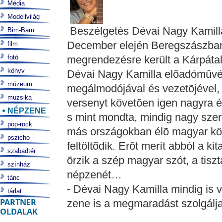
Média
Modellvilág
Beszélgetés Dévai Nagy Kamill
Bim-Bam
December elején Beregszászban
film
fotó
megrendezésre került a Kárpátalj
könyv
Dévai Nagy Kamilla elõadómûvé
múzeum
megálmodójával és vezetõjével, ak
muzsika
versenyt követõen igen nagyra ért
NÉPZENE
s mint mondta, mindig nagy szere
pop-rock
más országokban élõ magyar kö
pszicho
feltöltõdik. Erõt merít abból a ki
szabadtér
õrzik a szép magyar szót, a tiszt
színház
népzenét…
tánc
- Dévai Nagy Kamilla mindig is v
tárlat
PARTNER
zene is a megmaradást szolgál
OLDALAK