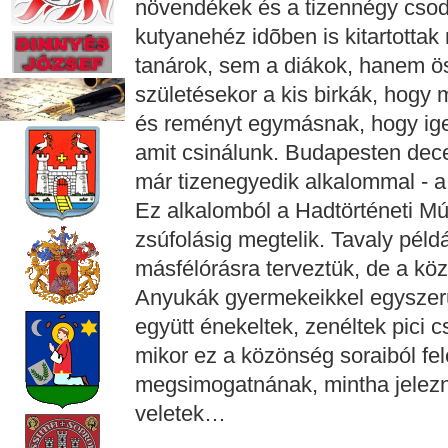
növendékek és a tizennégy csodá
kutyanehéz idõben is kitartotta
tanárok, sem a diákok, hanem ö
születésekor a kis birkák, hogy
és reményt egymásnak, hogy ige
amit csinálunk. Budapesten de
már tizenegyedik alkalommal -
Ez alkalomból a Hadtörténeti 
zsúfolásig megtelik. Tavaly péld
másfélórásra terveztük, de a kö
Anyukák gyermekeikkel egyszerû
együtt énekeltek, zenéltek pici 
mikor ez a közönség soraiból fel
megsimogatnának, mintha jelezné
veletek…