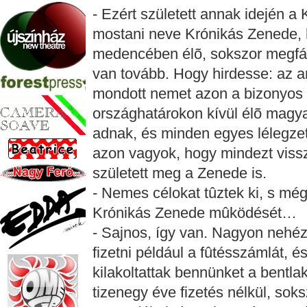
- Ezért született annak idején 
mostani neve Krónikás Zenede, h
medencében élõ, sokszor megfár
van tovább. Hogy hirdesse: az
mondott nemet azon a bizonyos
országhatárokon kívül élõ mag
adnak, és minden egyes lélegz
azon vagyok, hogy mindezt viss
született meg a Zenede is.
- Nemes célokat tûztek ki, s mé
Krónikás Zenede mûködését…
- Sajnos, így van. Nagyon nehéz
fizetni például a fûtésszámlát, 
kilakoltattak bennünket a bent
tizenegy éve fizetés nélkül, soks