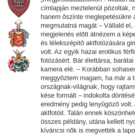
címlapján meztelenül pózoltak,
hanem õszinte meglepetésükre az
megmutatná magát – Vállald el, 
megjelenés elõtt átnézem a képek
és lélekszépítõ aktfotózására gi
volt. Az egyik hazai erotikus férf
fotózásért. Bár élettársa, barátai 
kamera elé. – Korábban sohasem 
meggyõztem magam, ha már a te
országnak-világnak, hogy rajtam
kése formált – indokolta döntését 
eredmény pedig lenyûgözõ volt. 
aktfotóit. Talán ennek köszönhet
összes példány, utána kellett n
kíváncsi nõk is megvették a lapo