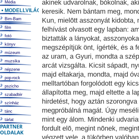
akinek udvarolnak, bókolnak, aki
Média
MODELLVILÁG
keresik. Nem bántam meg, mondt
Bim-Bam
Kun, mielõtt asszonyát kidobta,
film
felhívást olvasott egy lapban: a
fotó
biztatták a lányokat, asszonyok
könyv
megszépítjük önt, ígérték, és a fé
múzeum
az uram, a Gyuri, mondta a szép 
muzsika
arcát vizsgálta. Kicsit sápadt, n
népzene
majd eltakarja, mondta, majd óva
pop-rock
melltartóban forgolódott egy kics
pszicho
állapította meg, majd eltette a la
szabadtér
hirdetést, hogy aztán szorongva t
színház
megpróbálná magát. Úgy meséli a
tánc
mint egy álom. Mindenki udvaria
tárlat
PARTNER
fordult elõ, megint nõnek, megi
OLDALAK
végzett vele, a tükörben valóban