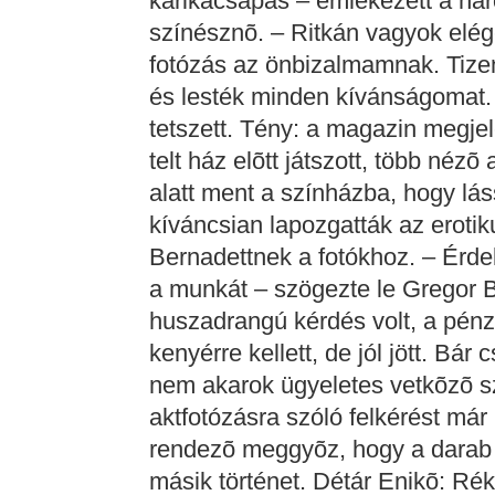
karikacsapás – emlékezett a háro
színésznõ. – Ritkán vagyok elége
fotózás az önbizalmamnak. Tizen
és lesték minden kívánságomat.
tetszett. Tény: a magazin megje
telt ház elõtt játszott, több néz
alatt ment a színházba, hogy láss
kíváncsian lapozgatták az erotik
Bernadettnek a fotókhoz. – Érde
a munkát – szögezte le Gregor B
huszadrangú kérdés volt, a pénz
kenyérre kellett, de jól jött. Bár
nem akarok ügyeletes vetkõzõ sz
aktfotózásra szóló felkérést má
rendezõ meggyõz, hogy a darab 
másik történet. Détár Enikõ: Ré