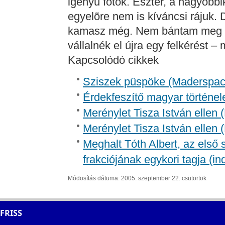
igényû fotók. Eszter, a nagyobb
egyelõre nem is kíváncsi rájuk. 
kamasz még. Nem bántam meg a 
vállalnék el újra egy felkérést 
Kapcsolódó cikkek
Sziszek püspöke (Madersp
Érdekfeszítő magyar történel
Merénylet Tisza István ellen 
Merénylet Tisza István ellen 
Meghalt Tóth Albert, az első
frakciójának egykori tagja (in
Módosítás dátuma: 2005. szeptember 22. csütörtök
FRISS