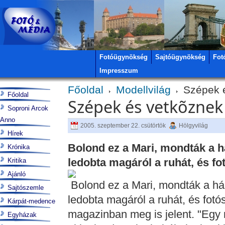
Fotóügynökség
Sajtóügynökség
Fot
Impresszum
Főoldal
Modellvilág
Szépek é
Főoldal
Szépek és vetkõznek
Soproni Arcok
Anno
2005. szeptember 22. csütörtök
Hölgyvilág
Hírek
Bolond ez a Mari, mondták a h
Krónika
ledobta magáról a ruhát, és fot
Kritika
Ajánló
Bolond ez a Mari, mondták a há
Sajtószemle
ledobta magáról a ruhát, és fotós
Kárpát-medence
magazinban meg is jelent. "Egy
Egyházak