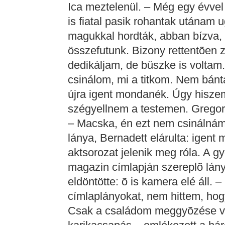
Ica meztelenül. – Még egy évvel
is fiatal pasik rohantak utánam
magukkal hordták, abban bízva,
összefutunk. Bizony rettentõen z
dedikáljam, de büszke is voltam
csinálom, mi a titkom. Nem bánt
újra igent mondanék. Úgy hisze
szégyellnem a testemen. Gregor
– Macska, én ezt nem csinálnám 
lánya, Bernadett elárulta: igent 
aktsorozat jelenik meg róla. A g
magazin címlapján szereplõ lány
eldöntötte: õ is kamera elé áll.
címlaplányokat, nem hittem, hog
Csak a családom meggyõzése vol