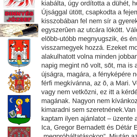
kiabálta, úgy ordította a dühét, 
Újsággal ütött, csapkodta a feje
kisszobában fel nem sír a gyere
egyszerûen az utcára lökött. Vál
elõbb-utóbb megnyugszik, és én l
visszamegyek hozzá. Ezeket mon
alakulhatott volna minden jobb
napig megint nõ volt, sõt, ma is
újságra, magára, a fényképére né
férfi megkívánna, az õ, a Mari.
vagy nem vetkõzni, ez itt a kérd
magának. Nagyon nem kívánkozna
kimaradni sem szeretnének.Van
kaptam ilyen ajánlatot – üzente 
Ica, Gregor Bernadett és Détár E
„megpróbáltatásokon”. Miután az