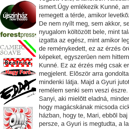
ismert.Úgy emlékezik Kunné, ami
remegett a térde, amikor levetkõzö
De nem nyílt meg, sem akkor, se
nyugalom költözött bele, mint t
izgatta az egész, mint amikor leg
de reménykedett, ez az érzés ör
képeket, egyszerûen nem hittem,
Kunné. Ez az érzés még csak erõ
megjelent. Elõször arra gondolt
mindenki látja. Majd a Gyuri jut
remélem senki sem veszi észre. 
Sanyi, aki mielõtt eladná, minden
hogy magácskának micsoda cickó
házban, hogy te, Mari, ebbõl baj
persze, a Gyuri is megtudta, a l