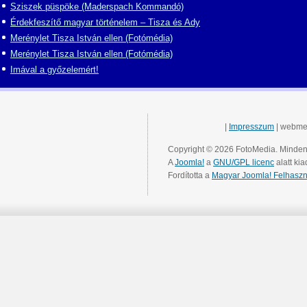
Sziszek püspöke (Maderspach Kommandó)
Érdekfeszítő magyar történelem – Tisza és Ady
Merénylet Tisza István ellen (Fotómédia)
Merénylet Tisza István ellen (Fotómédia)
Imával a győzelemért!
|
Impresszum
| webme
Copyright © 2026 FotoMedia. Minden 
A
Joomla!
a
GNU/GPL licenc
alatt kia
Fordította a
Magyar Joomla! Felhaszn