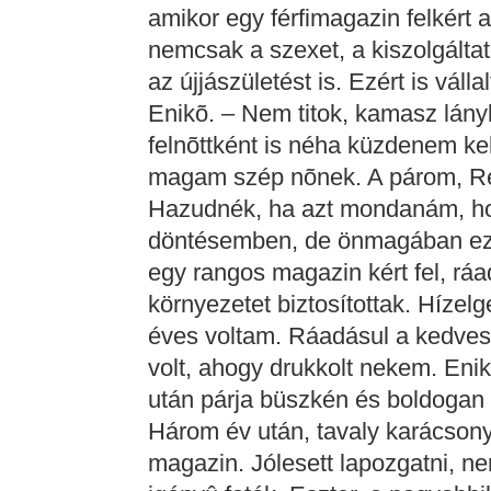
amikor egy férfimagazin felkért 
nemcsak a szexet, a kiszolgáltat
az újjászületést is. Ezért is válla
Enikõ. – Nem titok, kamasz lány
felnõttként is néha küzdenem kel
magam szép nõnek. A párom, Réka
Hazudnék, ha azt mondanám, hog
döntésemben, de önmagában ez k
egy rangos magazin kért fel, rá
környezetet biztosítottak. Hízelg
éves voltam. Ráadásul a kedvesem
volt, ahogy drukkolt nekem. En
után párja büszkén és boldogan 
Három év után, tavaly karácsony
magazin. Jólesett lapozgatni, ne