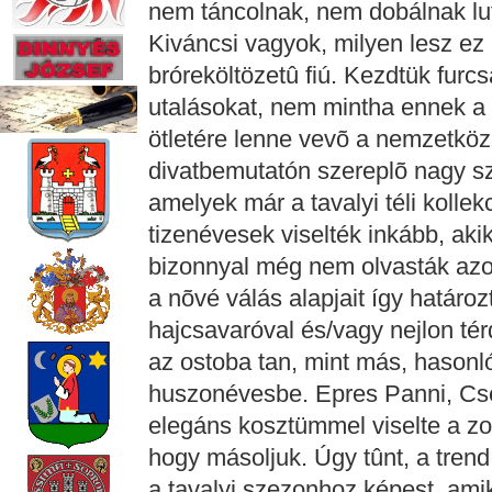
nem táncolnak, nem dobálnak luf
Kiváncsi vagyok, milyen lesz ez 
bróreköltözetû fiú. Kezdtük furc
utalásokat, nem mintha ennek a 
ötletére lenne vevõ a nemzetközi
divatbemutatón szereplõ nagy szá
amelyek már a tavalyi téli kolle
tizenévesek viselték inkább, ak
bizonnyal még nem olvasták azo
a nõvé válás alapjait így határoz
hajcsavaróval és/vagy nejlon té
az ostoba tan, mint más, hasonl
huszonévesbe. Epres Panni, Cse
elegáns kosztümmel viselte a z
hogy másoljuk. Úgy tûnt, a tren
a tavalyi szezonhoz képest, amik