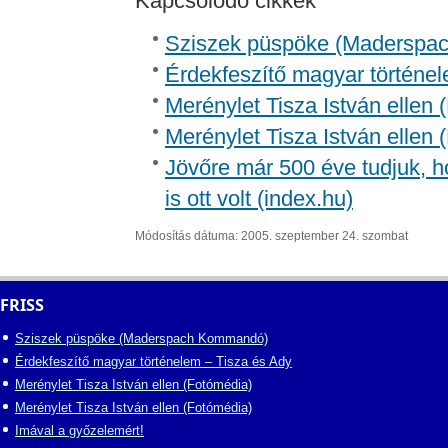
Kapcsolódó cikkek
Sziszek püspöke (Madersp
Érdekfeszítő magyar történel
Merénylet Tisza István ellen 
Merénylet Tisza István ellen 
Jövőre már 500 éve tudjuk, h
is ott volt (index.hu)
Módosítás dátuma: 2005. szeptember 24. szombat
FRISS
Sziszek püspöke (Maderspach Kommandó)
Érdekfeszítő magyar történelem – Tisza és Ady
Merénylet Tisza István ellen (Fotómédia)
Merénylet Tisza István ellen (Fotómédia)
Imával a győzelemért!