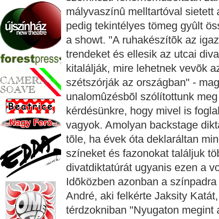
mályvaszínû melltartóval sietett
pedig tekintélyes tömeg gyûlt öss
a showt. "A ruhakészítõk az igazi
trendeket és ellesik az utcai div
kitalálják, mire lehetnek vevõk 
szétszórják az országban" - mag
unalomûzésbõl szólítottunk meg
kérdésünkre, hogy mivel is foglal
vagyok. Amolyan backstage dikt
tõle, ha évek óta deklaráltan mi
színeket és fazonokat találjuk t
divatdiktatúrát ugyanis ezen a 
Idõközben azonban a színpadra l
André, aki felkérte Jaksity Katát
térdzokniban "Nyugaton megint 