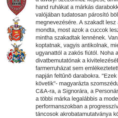
hand ruhákat a márkás darabokka
valójában tudatosan párosító bö
megnevezésére. A szakadt lesz
mondta, most azok a cuccok les
mintha szakadtak lennének. Van
koptatnak, vagyis antikolnak, mi
ugyanattól a zakós fiútól. Noha 
divatbemutatónak a kivitelezéséb
farmerruházat sem emlékeztetett 
napján feltûnõ darabokra. "Ezek
követik"- magyarázta szomszéd
C&A-ra, a Signorára, a Personára
a többi márka legalábbis a mode
performanszokban a progresszíve
táncosok akrobatamutatványa kö