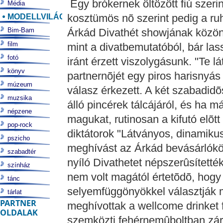
Egy brókernek öltözött fiú szerin
Média
MODELLVILÁG
kosztümös nõ szerint pedig a ruh
Bim-Bam
Árkád Divathét showjának közöns
film
mint a divatbemutatóból, bár las
fotó
iránt érzett viszolygásunk. "Te lá
könyv
partnernõjét egy piros harisnyás
múzeum
válasz érkezett. A két szabadidõ
muzsika
álló pincérek tálcájáról, és ha m
népzene
magukat, rutinosan a kifutó elõt
pop-rock
diktátorok "Látványos, dinamiku
pszicho
meghívást az Árkád bevásárlókö
szabadtér
nyíló Divathetet népszerûsítetté
színház
nem volt magától értetõdõ, hogy 
tánc
selyemfüggönyökkel választják ma
tárlat
PARTNER
meghívottak a wellcome drinket 
OLDALAK
szemközti fehérnemûboltban zárá