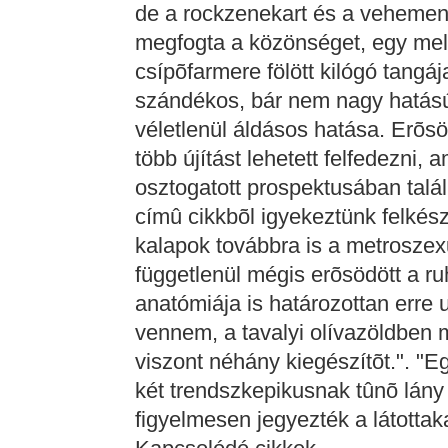
de a rockzenekart és a vehemens 
megfogta a közönséget, egy melle
csípõfarmere fölött kilógó tangáj
szándékos, bár nem nagy hatású
véletlenül áldásos hatása. Erõsö
több újítást lehetett felfedezni,
osztogatott prospektusában talá
címû cikkbõl igyekeztünk felkész
kalapok továbbra is a metroszexuá
függetlenül mégis erõsödött a ruh
anatómiája is határozottan erre u
vennem, a tavalyi olívazöldben 
viszont néhány kiegészítõt.". "E
két trendszkepikusnak tûnõ lány 
figyelmesen jegyezték a látottak