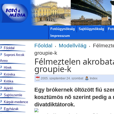
Fotóügynökség
Sajtóügynökség
Fot
Impresszum
Főoldal
Modellvilág
Félmezte
Főoldal
groupie-k
Soproni Arcok
Félmeztelen akrobatá
Anno
groupie-k
Hírek
Krónika
2005. szeptember 24. szombat
Index
Kritika
Ajánló
Egy brókernek öltözött fiú szer
Sajtószemle
kosztümös nõ szerint pedig a 
Kárpát-medence
divatdiktátorok.
Egyházak