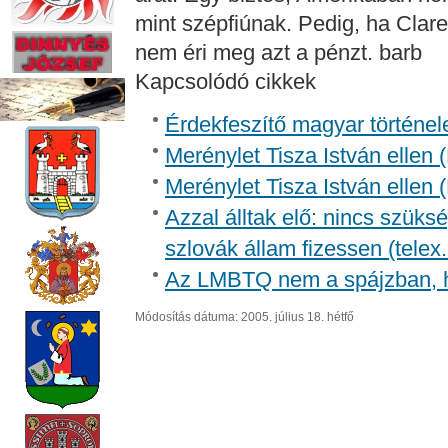
mint szépfiúnak. Pedig, ha Clare
nem éri meg azt a pénzt. barb
Kapcsolódó cikkek
Érdekfeszítő magyar történel
Merénylet Tisza István ellen 
Merénylet Tisza István ellen 
Azzal álltak elő: nincs szüksé
szlovák állam fizessen (telex
Az LMBTQ nem a spájzban, 
Módosítás dátuma: 2005. július 18. hétfő