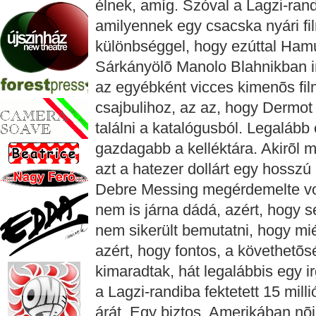
élnek, amíg. Szóval a Lagzi-rand
amilyennek egy csacska nyári fil
különbséggel, hogy ezúttal Ham
Sárkányölõ Manolo Blahnikban in
az egyébként vicces kimenõs f
csajbulihoz, az az, hogy Dermot 
találni a katalógusból. Legalább 
gazdagabb a kelléktára. Akirõl m
azt a hatezer dollárt egy hosszú
Debre Messing megérdemelte vol
nem is járna dádá, azért, hogy 
nem sikerült bemutatni, hogy mi
azért, hogy fontos, a követhetõs
kimaradtak, hát legalábbis egy 
a Lagzi-randiba fektetett 15 mil
árát. Egy biztos, Amerikában nõ