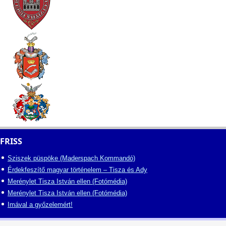
FRISS
Sziszek püspöke (Maderspach Kommandó)
Érdekfeszítő magyar történelem – Tisza és Ady
Merénylet Tisza István ellen (Fotómédia)
Merénylet Tisza István ellen (Fotómédia)
Imával a győzelemért!