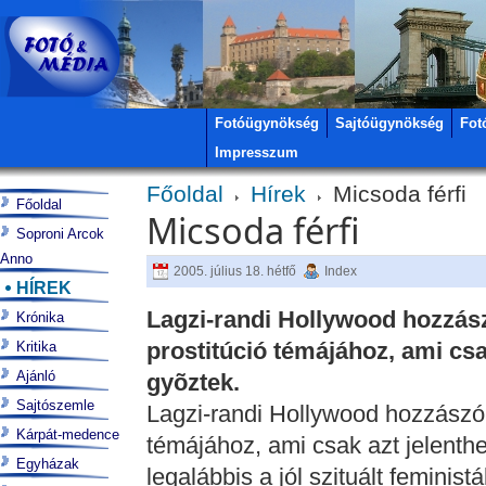
Fotóügynökség
Sajtóügynökség
Fot
Impresszum
Főoldal
Hírek
Micsoda férfi
Főoldal
Micsoda férfi
Soproni Arcok
Anno
2005. július 18. hétfő
Index
HÍREK
Lagzi-randi Hollywood hozzászó
Krónika
prostitúció témájához, ami csa
Kritika
Ajánló
gyõztek.
Sajtószemle
Lagzi-randi Hollywood hozzászólt 
Kárpát-medence
témájához, ami csak azt jelenthe
Egyházak
legalábbis a jól szituált feminis