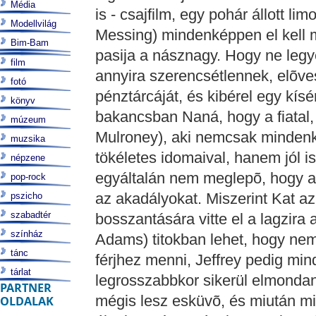
Média
is - csajfilm, egy pohár állott 
Modellvilág
Messing) mindenképpen el kell m
Bim-Bam
pasija a násznagy. Hogy ne leg
film
annyira szerencsétlennek, elõve
fotó
pénztárcáját, és kibérel egy kí
könyv
bakancsban Naná, hogy a fiatal,
múzeum
Mulroney), aki nemcsak mindenk
muzsika
tökéletes idomaival, hanem jól 
népzene
egyáltalán nem meglepõ, hogy a 
pop-rock
az akadályokat. Miszerint Kat az
pszicho
szabadtér
bosszantására vitte el a lagzira 
színház
Adams) titokban lehet, hogy ne
tánc
férjhez menni, Jeffrey pedig min
tárlat
legrosszabbkor sikerül elmondan
PARTNER
mégis lesz esküvõ, és miután mi
OLDALAK