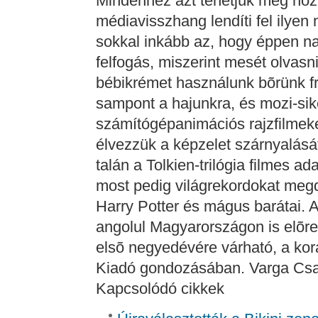
Mindehhez azt tehetjük még hoz
médiavisszhang lendíti fel ilyen 
sokkal inkább az, hogy éppen nap
felfogás, miszerint mesét olvasn
bébikrémet használunk bõrünk 
sampont a hajunkra, és mozi-sik
számítógépanimációs rajzfilmeket
élvezzük a képzelet szárnyalását
talán a Tolkien-trilógia filmes ad
most pedig világrekordokat megdö
Harry Potter és mágus barátai. A
angolul Magyarországon is elõr
elsõ negyedévére várható, a ko
Kiadó gondozásában. Varga Cs
Kapcsolódó cikkek