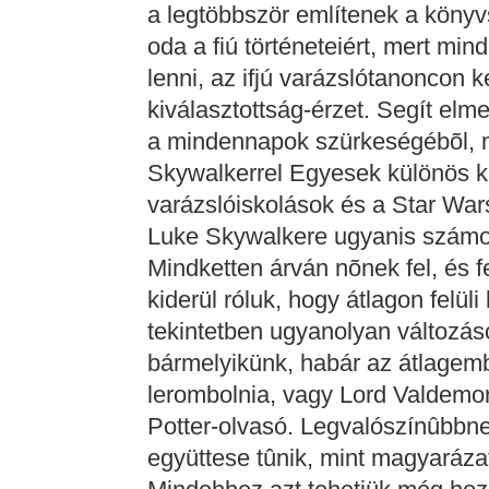
a legtöbbször említenek a könyv
oda a fiú történeteiért, mert min
lenni, az ifjú varázslótanoncon k
kiválasztottság-érzet. Segít elm
a mindennapok szürkeségébõl, m
Skywalkerrel Egyesek különös ka
varázslóiskolások és a Star Wars
Luke Skywalkere ugyanis számos 
Mindketten árván nõnek fel, és fe
kiderül róluk, hogy átlagon felül
tekintetben ugyanolyan változás
bármelyikünk, habár az átlagemb
lerombolnia, vagy Lord Valdemort
Potter-olvasó. Legvalószínûbbne
együttese tûnik, mint magyarázat