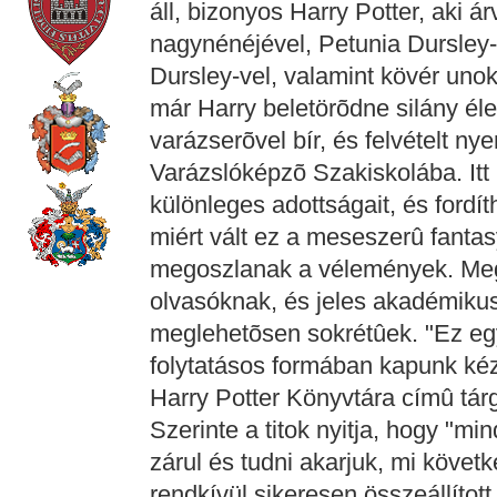
áll, bizonyos Harry Potter, aki 
nagynénéjével, Petunia Dursley-
Dursley-vel, valamint kövér uno
már Harry beletörõdne silány él
varázserõvel bír, és felvételt ny
Varázslóképzõ Szakiskolába. Itt
különleges adottságait, és fordí
miért vált ez a meseszerû fantas
megoszlanak a vélemények. Meg
olvasóknak, és jeles akadémiku
meglehetõsen sokrétûek. "Ez eg
folytatásos formában kapunk kéz
Harry Potter Könyvtára címû tár
Szerinte a titok nyitja, hogy "m
zárul és tudni akarjuk, mi követk
rendkívül sikeresen összeállított