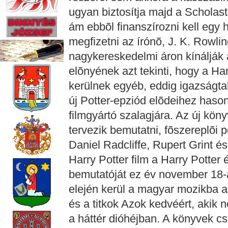
ugyan biztosítja majd a Scholast
ám ebbõl finanszírozni kell egy
megfizetni az írónõ, J. K. Rowlin
nagykereskedelmi áron kínálják 
elõnyének azt tekinti, hogy a Har
kerülnek egyéb, eddig igazságtal
új Potter-epziód elõdeihez haso
filmgyártó szalagjára. Az új kö
tervezik bemutatni, fõszereplõi 
Daniel Radcliffe, Rupert Grint 
Harry Potter film a Harry Potter
bemutatóját ez év november 18-
elején kerül a magyar mozikba az
és a titkok Azok kedvéért, akik 
a háttér dióhéjban. A könyvek 