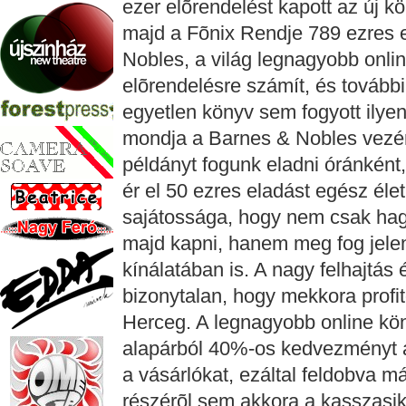
ezer elõrendelést kapott az új k
majd a Fõnix Rendje 789 ezres
Nobles, a világ legnagyobb onli
elõrendelésre számít, és további 
egyetlen könyv sem fogyott ilyen
mondja a Barnes & Nobles vezéri
példányt fogunk eladni óránkén
ér el 50 ezres eladást egész éle
sajátossága, hogy nem csak ha
majd kapni, hanem meg fog jelen
kínálatában is. A nagy felhajtás
bizonytalan, hogy mekkora profi
Herceg. A legnagyobb online kön
alapárból 40%-os kedvezményt a
a vásárlókat, ezáltal feldobva m
részérõl sem akkora a kasszasike