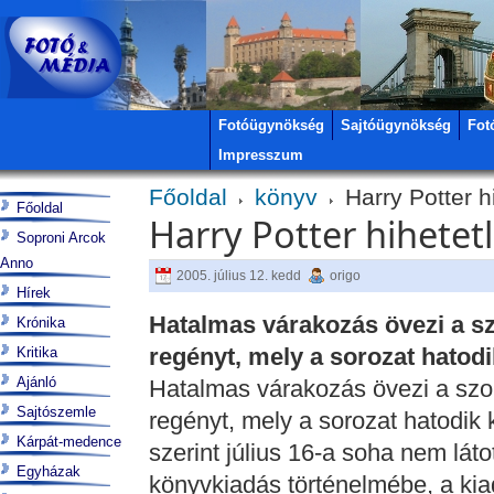
Fotóügynökség
Sajtóügynökség
Fot
Impresszum
Főoldal
könyv
Harry Potter h
Főoldal
Harry Potter hihetet
Soproni Arcok
Anno
2005. július 12. kedd
origo
Hírek
Hatalmas várakozás övezi a s
Krónika
regényt, mely a sorozat hatodi
Kritika
Ajánló
Hatalmas várakozás övezi a szo
Sajtószemle
regényt, mely a sorozat hatodik 
Kárpát-medence
szerint július 16-a soha nem láto
Egyházak
könyvkiadás történelmébe, a kia