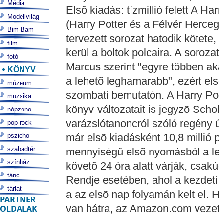
Média
Elsõ kiadás: tízmillió felett A H
Modellvilág
(Harry Potter és a Félvér Herceg
Bim-Bam
tervezett sorozat hatodik kötete
film
kerül a boltok polcaira. A soroza
fotó
Marcus szerint "egyre többen ak
KÖNYV
a lehetõ leghamarabb", ezért el
múzeum
szombati bemutatón. A Harry Po
muzsika
könyv-változatait is jegyzõ Scho
népzene
varázslótanoncról szóló regény ú
pop-rock
már elsõ kiadásként 10,8 millió 
pszicho
szabadtér
mennyiségû elsõ nyomásból a l
színház
követõ 24 óra alatt várják, csak
tánc
Rendje esetében, ahol a kezdeti
tárlat
a az elsõ nap folyamán kelt el.
PARTNER
van hátra, az Amazon.com vezet
OLDALAK