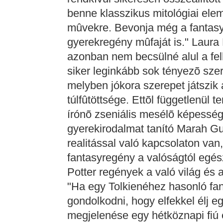
benne klasszikus mitológiai ele
mûvekre. Bevonja még a fantasy, 
gyerekregény mûfaját is." Laur
azonban nem becsülné alul a fel
siker leginkább sok tényezõ sze
melyben jókora szerepet játszik
túlfûtöttsége. Ettõl függetlenül
írónõ zseniális mesélõ képesség
gyerekirodalmat tanító Marah Gu
realitással való kapcsolaton v
fantasyregény a valóságtól egész
Potter regények a való világ és 
"Ha egy Tolkienéhez hasonló fan
gondolkodni, hogy elfekkel élj e
megjelenése egy hétköznapi fiú 