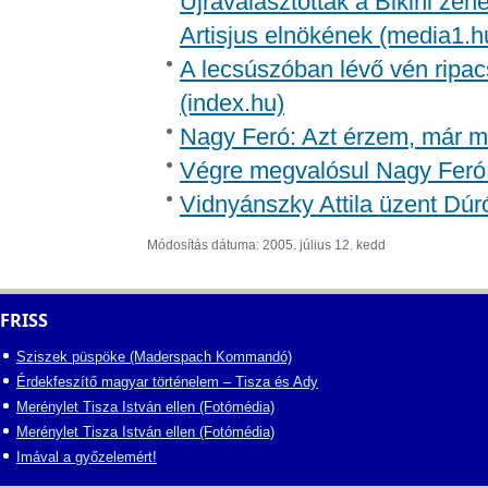
Újraválasztották a Bikini zen
Artisjus elnökének (media1.h
A lecsúszóban lévő vén ripac
(index.hu)
Nagy Feró: Azt érzem, már m
Végre megvalósul Nagy Feró 
Vidnyánszky Attila üzent Dúr
Módosítás dátuma: 2005. július 12. kedd
FRISS
Sziszek püspöke (Maderspach Kommandó)
Érdekfeszítő magyar történelem – Tisza és Ady
Merénylet Tisza István ellen (Fotómédia)
Merénylet Tisza István ellen (Fotómédia)
Imával a győzelemért!