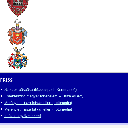
FRISS
Sziszek püspöke (Maderspach Kommandó)
Érdekfeszítő magyar történelem – Tisza és Ady
Merénylet Tisza István ellen (Fotómédia)
Merénylet Tisza István ellen (Fotómédia)
Imával a győzelemért!