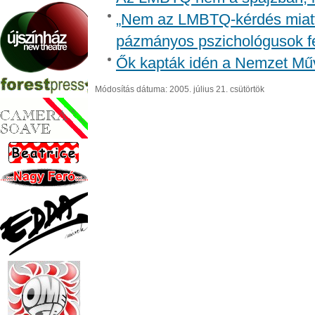
„Nem az LMBTQ-kérdés miatt i
pázmányos pszichológusok f
Ők kapták idén a Nemzet Műv
Módosítás dátuma: 2005. július 21. csütörtök