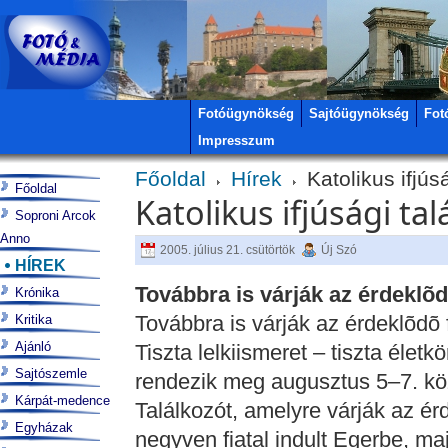
Fotóügynökség
Sajtóügynökség
Fot
Impresszum
Főoldal
Hírek
Katolikus ifjús
Főoldal
Katolikus ifjúsági ta
Soproni Arcok
Anno
2005. július 21. csütörtök
Új Szó
HÍREK
Továbbra is várják az érdeklõd
Krónika
Továbbra is várják az érdeklõdõ 
Kritika
Ajánló
Tiszta lelkiismeret – tiszta élet
Sajtószemle
rendezik meg augusztus 5–7. közö
Kárpát-medence
Találkozót, amelyre várják az ér
Egyházak
negyven fiatal indult Egerbe, ma