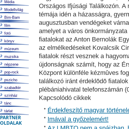
Média
Országos Ifjúsági Találkozón. A
Modellvilág
témája idén a házasságra, gyerm
Bim-Bam
augusztusban vendégeket várnak 
film
amelyet a város önkormányzata 
fotó
fiatalokat az Anton Bernolák Egy
könyv
az elmélkedéseket Kovalcsik Ciri
múzeum
fiatalok részt vesznek a hagyom
muzsika
újdonságnak számít, hogy az Ér
népzene
Központ különféle kézmûves fogla
pop-rock
találkozó iránt érdeklõdõ fiatalo
pszicho
szabadtér
plébániahivatal telefonszámán (
színház
Kapcsolódó cikkek
tánc
Érdekfeszítő magyar történel
tárlat
PARTNER
Imával a győzelemért!
OLDALAK
Az LMBTQ nem a spájzban, 