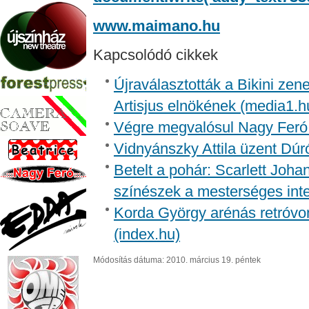
www.maimano.hu
Kapcsolódó cikkek
Újraválasztották a Bikini zen
Artisjus elnökének (media1.h
Végre megvalósul Nagy Feró 
Vidnyánszky Attila üzent Dúr
Betelt a pohár: Scarlett Joh
színészek a mesterséges inte
Korda György arénás retróvon
(index.hu)
Módosítás dátuma: 2010. március 19. péntek