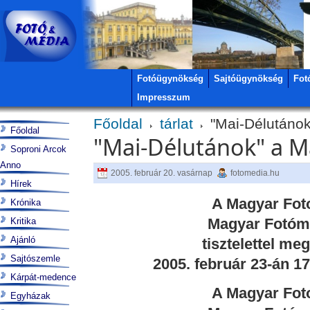
Fotóügynökség
Sajtóügynökség
Fot
Impresszum
Főoldal
tárlat
"Mai-Délutáno
Főoldal
"Mai-Délutánok" a 
Soproni Arcok
Anno
2005. február 20. vasárnap
fotomedia.hu
Hírek
A Magyar Fot
Krónika
Magyar Fotóm
Kritika
Ajánló
tisztelettel me
Sajtószemle
2005. február 23-án 
Kárpát-medence
A Magyar Fot
Egyházak