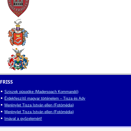
FRISS
Sziszek püspöke (Maderspach Kommandó)
Érdekfeszítő magyar történelem – Tisza és Ady
Merénylet Tisza István ellen (Fotómédia)
Merénylet Tisza István ellen (Fotómédia)
Imával a győzelemért!