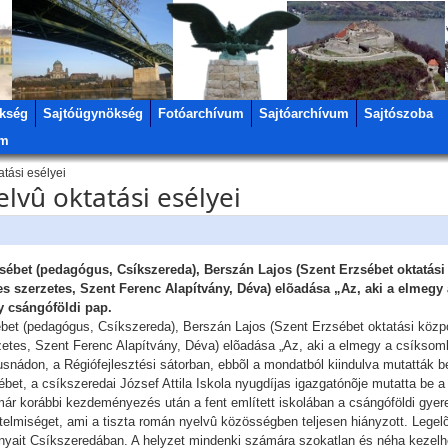
kség
Sajtóügynökség
Fotóarchívum
Sajtóarchívum
Sajtószoba
um
tási esélyei
lvû oktatási esélyei
ébet (pedagógus, Csíkszereda), Berszán Lajos (Szent Erzsébet oktatási
nces szerzetes, Szent Ferenc Alapítvány, Déva) elõadása „Az, aki a elmeg
y csángóföldi pap.
et (pedagógus, Csíkszereda), Berszán Lajos (Szent Erzsébet oktatási közpo
zetes, Szent Ferenc Alapítvány, Déva) elõadása „Az, aki a elmegy a csíksoml
usnádon, a Régiófejlesztési sátorban, ebbõl a mondatból kiindulva mutatták 
ébet, a csíkszeredai József Attila Iskola nyugdíjas igazgatónõje mutatta be 
már korábbi kezdeményezés után a fent említett iskolában a csángóföldi gyer
telmiséget, ami a tiszta román nyelvû közösségben teljesen hiányzott. Legelõ
nyait Csíkszeredában. A helyzet mindenki számára szokatlan és néha kezelhe