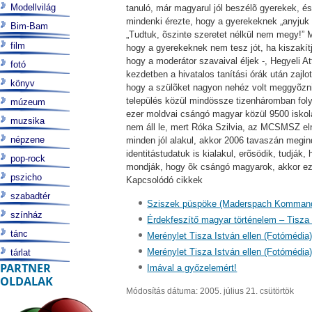
Modellvilág
tanuló, már magyarul jól beszélõ gyerekek, é
mindenki érezte, hogy a gyerekeknek „anyjuk 
Bim-Bam
„Tudtuk, õszinte szeretet nélkül nem megy!” M
film
hogy a gyerekeknek nem tesz jót, ha kiszakít
hogy a moderátor szavaival éljek -, Hegyeli A
fotó
kezdetben a hivatalos tanítási órák után zajl
könyv
hogy a szülõket nagyon nehéz volt meggyõzni,
település közül mindössze tizenháromban fol
múzeum
ezer moldvai csángó magyar közül 9500 iskol
muzsika
nem áll le, mert Róka Szilvia, az MCSMSZ el
népzene
minden jól alakul, akkor 2006 tavaszán megin
identitástudatuk is kialakul, erõsödik, tudj
pop-rock
mondják, hogy õk csángó magyarok, akkor ez
pszicho
Kapcsolódó cikkek
szabadtér
Sziszek püspöke (Maderspach Komman
színház
Érdekfeszítő magyar történelem – Tisza
tánc
Merénylet Tisza István ellen (Fotómédia
Merénylet Tisza István ellen (Fotómédia
tárlat
PARTNER
Imával a győzelemért!
OLDALAK
Módosítás dátuma: 2005. július 21. csütörtök