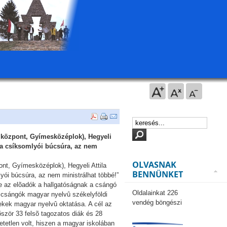
 központ, Gyímesközéplok), Hegyeli
y a csíksomlyói búcsúra, az nem
OLVASNAK
nt, Gyímesközéplok), Hegyeli Attila
BENNÜNKET
yói búcsúra, az nem ministrálhat többé!”
be az elõadók a hallgatóságnak a csángó
Oldalainkat 226
a csángók magyar nyelvû székelyföldi
vendég böngészi
ekek magyar nyelvû oktatása. A cél az
ször 33 felsõ tagozatos diák és 28
tetlen volt, hiszen a magyar iskolában