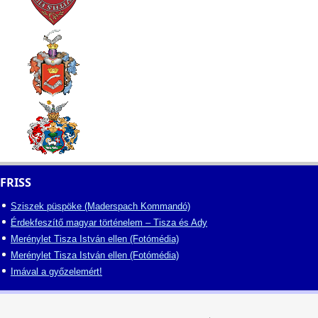
FRISS
Sziszek püspöke (Maderspach Kommandó)
Érdekfeszítő magyar történelem – Tisza és Ady
Merénylet Tisza István ellen (Fotómédia)
Merénylet Tisza István ellen (Fotómédia)
Imával a győzelemért!