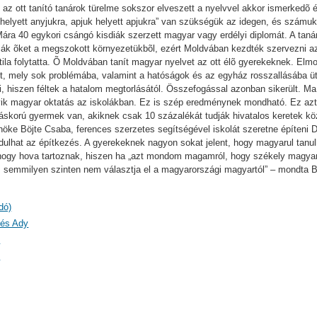
s az ott tanító tanárok türelme sokszor elveszett a nyelvvel akkor ismerked
helyett anyjukra, apjuk helyett apjukra” van szükségük az idegen, és számu
ára 40 egykori csángó kisdiák szerzett magyar vagy erdélyi diplomát. A taná
ják õket a megszokott környezetükbõl, ezért Moldvában kezdték szervezni az o
ttila folytatta. Õ Moldvában tanít magyar nyelvet az ott élõ gyerekeknek. El
ott, mely sok problémába, valamint a hatóságok és az egyház rosszallásába üt
 hiszen féltek a hatalom megtorlásától. Összefogással azonban sikerült. M
yik magyar oktatás az iskolákban. Ez is szép eredménynek mondható. Ez azt 
áskorú gyermek van, akiknek csak 10 százalékát tudják hivatalos keretek kö
nöke Böjte Csaba, ferences szerzetes segítségével iskolát szeretne építeni
dulhat az építkezés. A gyerekeknek nagyon sokat jelent, hogy magyarul tanul
ák, hogy hova tartoznak, hiszen ha „azt mondom magamról, hogy székely magya
 semmilyen szinten nem választja el a magyarországi magyartól” – mondta 
dó)
 és Ady
)
)