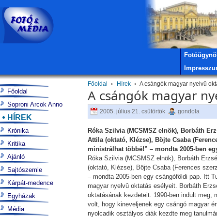
Fotóügynö
Impressz
Főoldal
Hírek
A csángók magyar nyelvû okta
A csángók magyar nye
Főoldal
Soproni Arcok Anno
2005. július 21. csütörtök
gondola
HÍREK
Krónika
Róka Szilvia (MCSMSZ elnök), Borbáth Erzs
Attila (oktató, Klézse), Böjte Csaba (Fere
Kritika
ministrálhat többé!” – mondta 2005-ben eg
Ajánló
Róka Szilvia (MCSMSZ elnök), Borbáth Erzséb
(oktató, Klézse), Böjte Csaba (Ferences szer
Sajtószemle
– mondta 2005-ben egy csángóföldi pap. Itt T
Kárpát-medence
magyar nyelvû oktatás esélyeit. Borbáth Erzs
oktatásának kezdeteit. 1990-ben indult meg, 
Egyházak
volt, hogy kineveljenek egy csángó magyar ér
Média
nyolcadik osztályos diák kezdte meg tanulmá