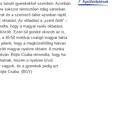
Apróhirdetések
õ és tanuló gyerekekkel szemben. Azonban
kra sokszor rémisztõen rideg városban.
rok és a szervezõ tábor azonban rájött,
ktatást. Az elõadást a „szent õrült” –
mondta, hogy a magyar nyelv oktatása
között. Ezen túl gondot okozott az is,
a, a 45-50 moldvai csángó magyar lakta
jelenti, hogy a megközelítõleg hatvan
zött magyar nyelvre oktatni. A munka
 Déván. Böjte Csaba elmondta, hogy ha
hatnak, hiszen a nyelven kívül
r vagyok, és a gyerekek pedig azt
Böjte Csaba. (BGY)