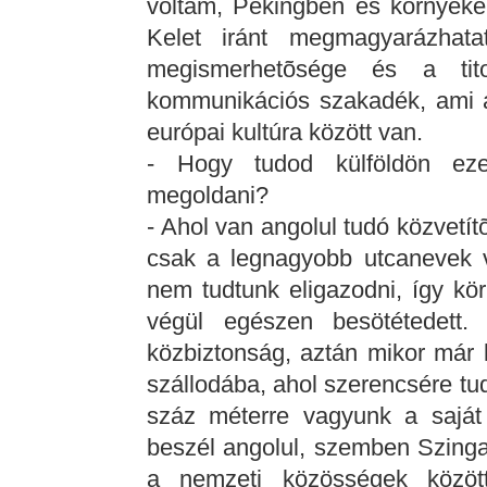
voltam, Pekingben és környéké
Kelet iránt megmagyarázhat
megismerhetõsége és a tit
kommunikációs szakadék, ami a k
európai kultúra között van.
- Hogy tudod külföldön ez
megoldani?
- Ahol van angolul tudó közvetít
csak a legnagyobb utcanevek vo
nem tudtunk eligazodni, így kör
végül egészen besötétedett
közbiztonság, aztán mikor már 
szállodába, ahol szerencsére tud
száz méterre vagyunk a saját 
beszél angolul, szemben Szingap
a nemzeti közösségek közöt