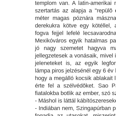
templom van. A latin-amerikai 
szertartás az alapja a "repül
méter magas póznára másznak
derekukra kötve egy kötéllel,
fogva fejjel lefelé lecsavarod
Mexikóváros egyik hatalmas pa
jó nagy szemetet hagyva m
jellegzetesek a vonásaik, mivel
jeleneteket is, az egyik legf
lámpa piros jelzésénél egy 6 év k
hogy a megálló kocsik ablakait l
érte fel a szélvédõket. Sao 
fiatalokba botlik az ember, szó s
- Máshol is láttál kábítószeresek
- Indiában nem, Szingapúrban pe
fogadja az utasokat, miszerint