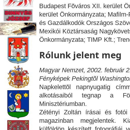
Budapest Fõváros XII. kerület 
kerület Önkormányzata; Mafilm-P
és Gazdálkodók Országos Szöve
Mexikói Köztársaság Nagykövet
Önkormányzata; TIMP Kft.; Trend
Rólunk jelent meg
Magyar Nemzet, 2002. február 21
Fényképek Pekingtõl Washingto
Napkelettõl napnyugatig címme
alkotásaiból tegnap a Föl
Minisztériumban.
Zétényi Zoltán írásai és fotó
magazinban megjelentek. Kiá
külföldön készített fotográfiái 