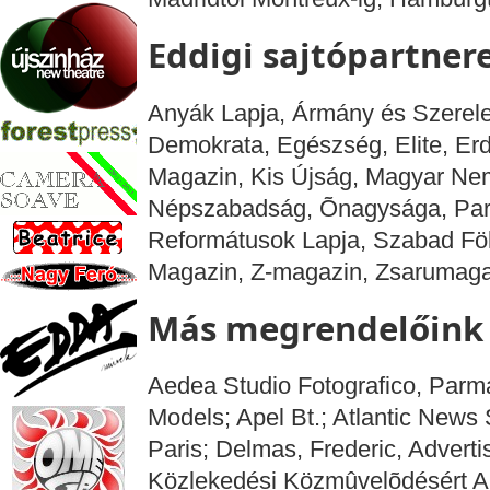
Eddigi sajtópartner
Anyák Lapja, Ármány és Szerele
Demokrata, Egészség, Elite, Erd
Magazin, Kis Újság, Magyar Ne
Népszabadság, Õnagysága, Part
Reformátusok Lapja, Szabad Föld
Magazin, Z-magazin, Zsarumaga
Más megrendelőink
Aedea Studio Fotografico, Parma,
Models; Apel Bt.; Atlantic News
Paris; Delmas, Frederic, Adverti
Közlekedési Közmûvelõdésért Al