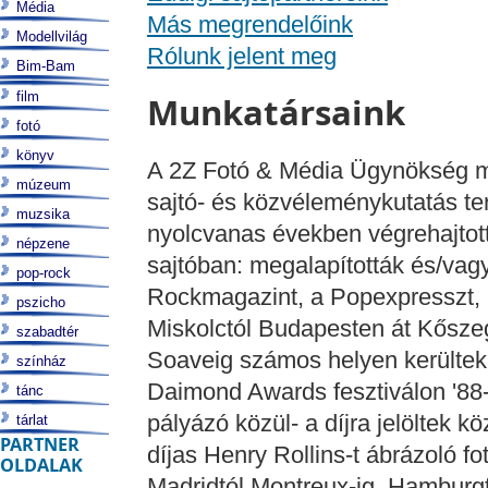
Média
Más megrendelőink
Modellvilág
Rólunk jelent meg
Bim-Bam
film
Munkatársaink
fotó
könyv
A 2Z Fotó & Média Ügynökség m
múzeum
sajtó- és közvéleménykutatás te
muzsika
nyolcvanas években végrehajtott
népzene
sajtóban: megalapították és/vagy
pop-rock
Rockmagazint, a Popexpresszt, 
pszicho
Miskolctól Budapesten át Kősze
szabadtér
Soaveig számos helyen kerültek 
színház
Daimond Awards fesztiválon '88-
tánc
pályázó közül- a díjra jelöltek 
tárlat
PARTNER
díjas Henry Rollins-t ábrázoló fo
OLDALAK
Madridtól Montreux-ig, Hamburgt