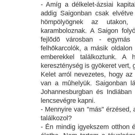
- Amíg a délkelet-ázsiai kapit
addig Saigonban csak elvétve l
hömpölyögnek az utakon,
karamboloznak. A Saigon foly
fejlõdõ városban - egymás
felhõkarcolók, a másik oldalon
emberekkel találkoztunk. A
kereszténység is gyökeret vert
Kelet arról nevezetes, hogy az u
van a mûhelyük. Saigonban látt
Johannesburgban és Indiában p
lencsevégre kapni.
- Mennyire van "más" érzésed, a
találkozol?
- Én mindig igyekszem otthon é