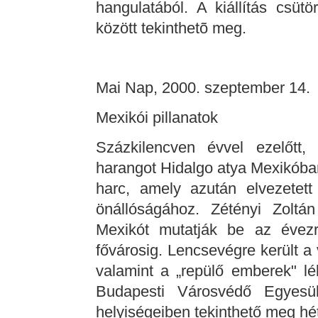
hangulatából. A kiállítás csüt
között tekinthetõ meg.
Mai Nap, 2000. szeptember 14.
Mexikói pillanatok
Százkilencven évvel ezelőtt
harangot Hidalgo atya Mexikóban
harc, amely azután elvezetet
önállóságához. Zétényi Zoltán
Mexikót mutatják be az évez
fővárosig. Lencsevégre került a
valamint a „repülő emberek" lél
Budapesti Városvédő Egyesül
helyiségeiben tekinthető meg hét