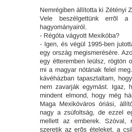
Nemrégiben állította ki Zétényi Z
Vele beszélgettünk errõl a 
hagyományairól.
- Régóta vágyott Mexikóba?
- Igen, és végül 1995-ben juto
egy ország megismerésére. Azo
egy étteremben leülsz, rögtön 
mi a magyar nótának felel meg.
kávéházban tapasztaltam, hogy
nem zavarják egymást. Igaz, 
mindent elmond, hogy még há
Maga Mexikóváros óriási, állít
nagy a zsúfoltság, de ezzel 
mellett az emberek. Szóval,
szeretik az erõs ételeket, a csil