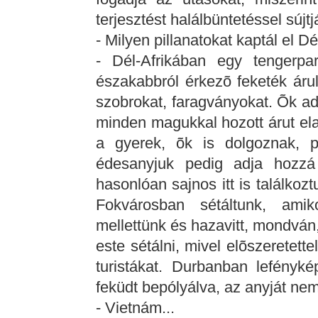
terjesztést halálbüntetéssel sújtj
- Milyen pillanatokat kaptál el D
- Dél-Afrikában egy tengerpa
északabbról érkezõ feketék árul
szobrokat, faragványokat. Õk ad
minden magukkal hozott árut ela
a gyerek, õk is dolgoznak, p
édesanyjuk pedig adja hozzá
hasonlóan sajnos itt is találkoz
Fokvárosban sétáltunk, ami
mellettünk és hazavitt, mondvá
este sétálni, mivel elõszeretette
turistákat. Durbanban lefényké
feküdt bepólyálva, az anyját nem 
- Vietnám...