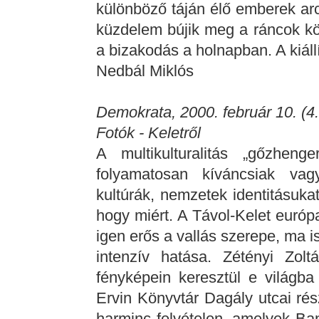
különböző táján élő emberek ar
küzdelem bújik meg a ráncok közt
a bizakodás a holnapban. A kiáll
Nedbál Miklós
Demokrata, 2000. február 10. (4.
Fotók - Keletről
A multikulturalitás „gőzhen
folyamatosan kíváncsiak vag
kultúrák, nemzetek identitásuka
hogy miért. A Távol-Kelet európ
igen erős a vallás szerepe, ma is
intenzív hatása. Zétényi Zol
fényképein keresztül e világba
Ervin Könyvtár Dagály utcai rés
harminc felvételen, amelyek B