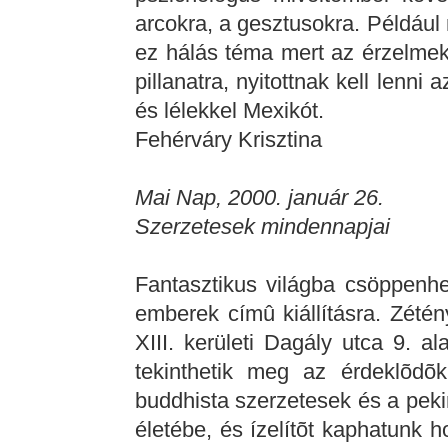
arcokra, a gesztusokra. Például
ez hálás téma mert az érzelmek
pillanatra, nyitottnak kell lenni
és lélekkel Mexikót.
Fehérváry Krisztina
Mai Nap, 2000. január 26.
Szerzetesek mindennapjai
Fantasztikus világba csöppenhet,
emberek címû kiállításra. Zétén
XIII. kerületi Dagály utca 9. a
tekinthetik meg az érdeklõdõk
buddhista szerzetesek és a pek
életébe, és ízelítõt kaphatunk 