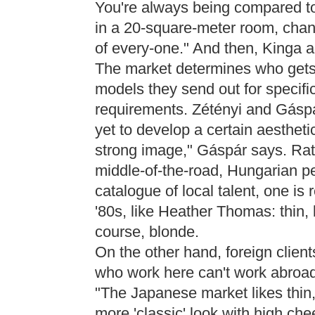
You're always being compared to
in a 20-square-meter room, chang
of every-one." And then, Kinga add
The market determines who gets 
models they send out for specifi
requirements. Zétényi and Gáspá
yet to develop a certain aesthetic
strong image," Gáspár says. Rath
middle-of-the-road, Hungarian p
catalogue of local talent, one i
'80s, like Heather Thomas: thin, 
course, blonde.
On the other hand, foreign clien
who work here can't work abroad
"The Japanese market likes thin,
more 'classic' look with high ch