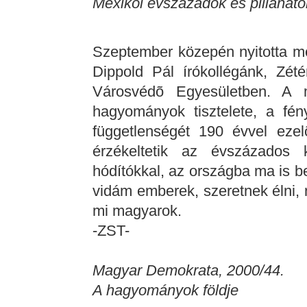
Mexikói évszázadok és pillanato
Szeptember közepén nyitotta m
Dippold Pál írókollégánk, Zété
Városvédõ Egyesületben. A 
hagyományok tisztelete, a fén
függetlenségét 190 évvel ezelõ
érzékeltetik az évszázados 
hódítókkal, az országba ma is 
vidám emberek, szeretnek élni, n
mi magyarok.
-ZST-
Magyar Demokrata, 2000/44.
A hagyományok földje