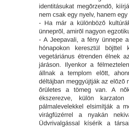
identitásukat megõrzendõ, kiír
nem csak egy nyelv, hanem egy k
- Ha már a különbözõ kultúrákr
ünneprõl, amirõl nagyon egzotiku
- A Jeepavali, a fény ünnepe a
hónapokon keresztül böjttel 
vegetáriánus étrenden élnek az
járáson. Ilyenkor a félmeztele
állnak a templom elõtt, ahonn
déltájban meggyújtják az elõzõ
õrületes a tömeg van. A nõ
ékszerezve, külön karzaton
pálmalevelekkel elsimítják a 
virágfüzérrel a nyakán nekiv
Üdvrivalgással kísérik a társ