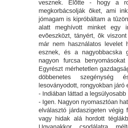
vesznek. Elõtte - hogy a ro
megkorbácsolják õket, ami ink
jómagam is kipróbáltam a tûzön
alatt meghívott minket egy i
evõeszközt, tányért, õk viszont
már nem használatos levelet he
esznek, és a nagyobbacska gy
nagyon furcsa benyomásokat s
Egyrészt mérhetetlen gazdagság
döbbenetes szegénység és
lesoványodott, rongyokban járó 
- Indiában láttad a legsúlyosabb
- Igen. Nagyon nyomasztóan hat,
elválasztó járdaszigeten végig 
vagy hidak alá hordott téglákb
Ugyanakkor csodálatra mé