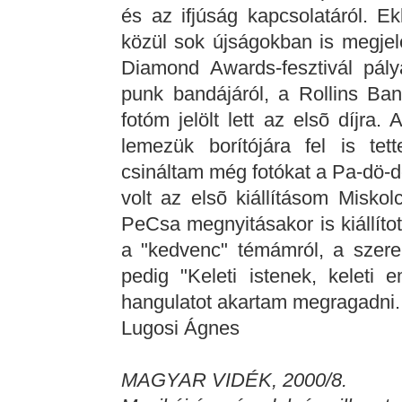
és az ifjúság kapcsolatáról. E
közül sok újságokban is megjel
Diamond Awards-fesztivál pály
punk bandájáról, a Rollins Ban
fotóm jelölt lett az elsõ díjra
lemezük borítójára fel is te
csináltam még fotókat a Pa-dö-d
volt az elsõ kiállításom Misko
PeCsa megnyitásakor is kiállítot
a "kedvenc" témámról, a szeren
pedig "Keleti istenek, keleti 
hangulatot akartam megragadni.
Lugosi Ágnes
MAGYAR VIDÉK, 2000/8.