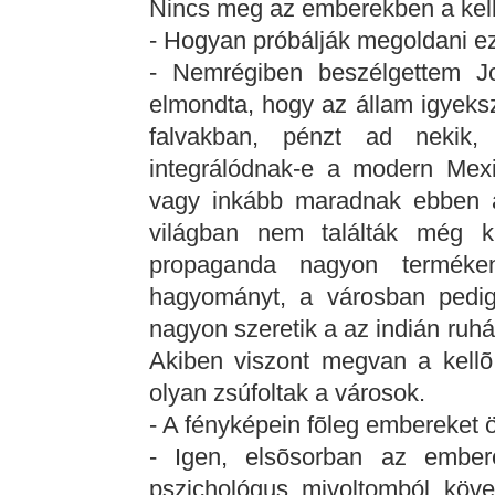
Nincs meg az emberekben a kell
- Hogyan próbálják megoldani ez
- Nemrégiben beszélgettem Jo
elmondta, hogy az állam igyekszi
falvakban, pénzt ad nekik
integrálódnak-e a modern Mexi
vagy inkább maradnak ebben a 
világban nem találták még k
propaganda nagyon terméken
hagyományt, a városban pedig 
nagyon szeretik a az indián ruh
Akiben viszont megvan a kellõ
olyan zsúfoltak a városok.
- A fényképein fõleg embereket ö
- Igen, elsõsorban az ember
pszichológus mivoltomból köv