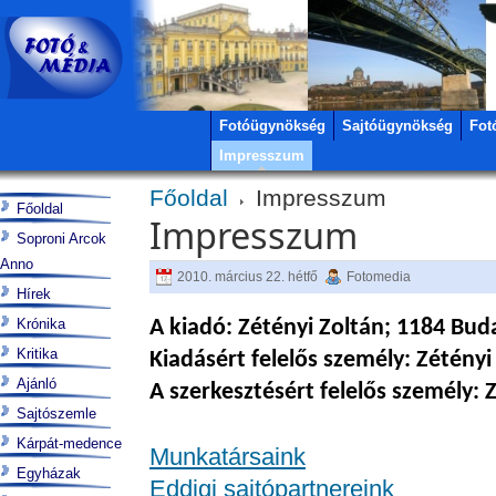
Fotóügynökség
Sajtóügynökség
Fot
Impresszum
Főoldal
Impresszum
Főoldal
Impresszum
Soproni Arcok
Anno
2010. március 22. hétfő
Fotomedia
Hírek
Krónika
A kiadó: Zétényi Zoltán; 1184 Bud
Kritika
Kiadásért felelős személy: Zétényi
Ajánló
A szerkesztésért felelős személy: 
Sajtószemle
Kárpát-medence
Munkatársaink
Egyházak
Eddigi sajtópartnereink