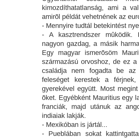
kimozdíthatatlanság, ami a val
amirõl példát vehetnének az eur
- Mennyire tudtál betekintést ny
- A kasztrendszer mûködik. 
nagyon gazdag, a másik harma
Egy magyar ismerõsöm Mauriti
származású orvoshoz, de ez a 
családja nem fogadta be az 
feleséget kerestek a férjnek
gyerekével együtt. Most megint 
õket. Egyébként Mauritius egy lak
franciák, majd utánuk az ang
indiaiak lakják.
- Mexikóban is jártál...
- Pueblában sokat kattintgatt