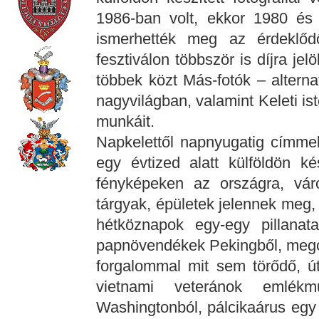
1986-ban volt, ekkor 1980 és 1
ismerhették meg az érdeklő
fesztiválon többször is díjra je
többek közt Más-fotók – alterna
nagyvilágban, valamint Keleti ist
munkáit.
Napkelettől napnyugatig címmel
egy évtized alatt külföldön ké
fényképeken az országra, vár
tárgyak, épületek jelennek meg,
hétköznapok egy-egy pillanata
papnövendékek Pekingből, megcsö
forgalommal mit sem törődő, út
vietnami veteránok emlékm
Washingtonból, pálcikaárus egy 