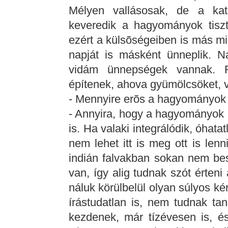
Mélyen vallásosak, de a kat
keveredik a hagyományok tiszte
ezért a külsõségeiben is más min
napját is másként ünneplik. N
vidám ünnepségek vannak. Fel
építenek, ahova gyümölcsöket, v
- Mennyire erõs a hagyományok t
- Annyira, hogy a hagyományok
is. Ha valaki integrálódik, óhata
nem lehet itt is meg ott is le
indián falvakban sokan nem bes
van, így alig tudnak szót érten
náluk körülbelül olyan súlyos k
írástudatlan is, nem tudnak ta
kezdenek, már tízévesen is, és 