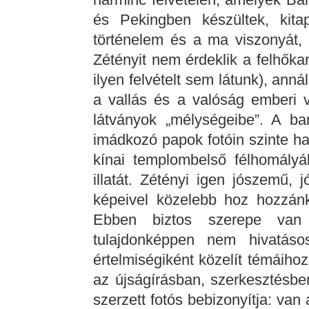
és Pekingben készültek, kitap
történelem és a ma viszonyát, 
Zétényit nem érdeklik a felhők
ilyen felvételt sem látunk), an
a vallás és a valóság emberi v
látványok „mélységeibe”. A ba
imádkozó papok fotóin szinte ha
kínai templombelső félhomályá
illatát. Zétényi igen jószemű, 
képeivel közelebb hoz hozzánk 
Ebben biztos szerepe van
tulajdonképpen nem hivatáso
értelmiségiként közelít témáiho
az újságírásban, szerkesztésben
szerzett fotós bebizonyítja: van 