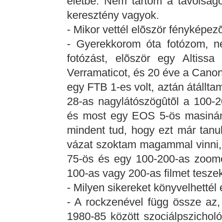
életbe. Nem tartom a távolságo
keresztény vagyok.
- Mikor vettél elõször fényképe
- Gyerekkorom óta fotózom, n
fotózást, elõször egy Altiss
Verramaticot, és 20 éve a Cano
egy FTB 1-es volt, aztán átállt
28-as nagylátószögûtõl a 100-
és most egy EOS 5-ös masinán 
mindent tud, hogy ezt már tanul
vázat szoktam magammal vinni, 
75-ös és egy 100-200-as zoomo
100-as vagy 200-as filmet tesze
- Milyen sikereket könyvelhettél 
- A rockzenével függ össze az,
1980-85 között szociálpszicholó