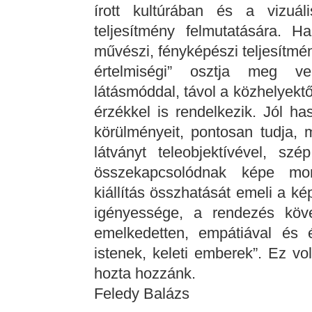
írott kultúrában és a vizuál
teljesítmény felmutatására. Ha
művészi, fényképészi teljesítmén
értelmiségi” osztja meg v
látásmóddal, távol a közhelyektő
érzékkel is rendelkezik. Jól h
körülményeit, pontosan tudja, 
látványt teleobjektívével, szé
összekapcsolódnak képe mon
kiállítás összhatását emeli a k
igényessége, a rendezés köve
emelkedetten, empátiával és ér
istenek, keleti emberek”. Ez vo
hozta hozzánk.
Feledy Balázs