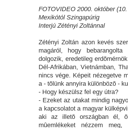
FOTOVIDEO 2000. október (10. 
Mexikótól Szingapúrig
Interjú Zétényi Zoltánnal
Zétényi Zoltán azon kevés szer
magáról, hogy bebarangolta a
dolgozik, eredetileg erdõmérnö
Dél-Afrikában, Vietnámban, Tha
nincs vége. Képeit nézegetve m
a - tõlünk annyira különbözõ - k
- Hogy készülsz fel egy útra?
- Ezeket az utakat mindig nag
a kapcsolatot a magyar külképv
aki az illetõ országban él,
mûemlékeket nézzem meg, 