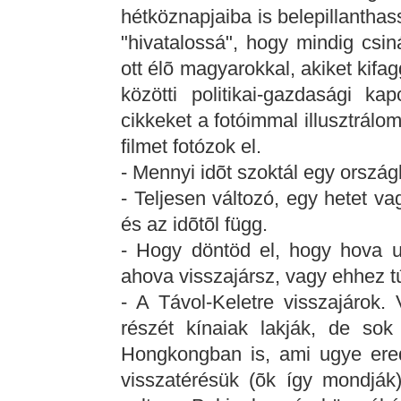
hétköznapjaiba is belepillantha
"hivatalossá", hogy mindig csiná
ott élõ magyarokkal, akiket kifa
közötti politikai-gazdasági ka
cikkeket a fotóimmal illusztrálo
filmet fotózok el.
- Mennyi idõt szoktál egy ország
- Teljesen változó, egy hetet v
és az idõtõl függ.
- Hogy döntöd el, hogy hova u
ahova visszajársz, vagy ehhez tú
- A Távol-Keletre visszajárok
részét kínaiak lakják, de sok
Hongkongban is, ami ugye ered
visszatérésük (õk így mondják