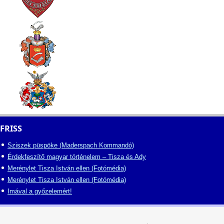
FRISS
Sziszek püspöke (Maderspach Kommandó)
Érdekfeszítő magyar történelem – Tisza és Ady
Merénylet Tisza István ellen (Fotómédia)
Merénylet Tisza István ellen (Fotómédia)
Imával a győzelemért!