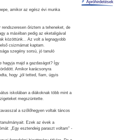
Apróhirdetések
nnepe, amikor az egész évi munka
r rendszeresen őriztem a teheneket, de
vagy a máséban pedig az eketaligával
ak közöttünk... Az volt a legnagyobb
az első csizmámat kaptam.
ósága szegény sorsú, jó tanuló
ire hagyja majd a gazdaságot? Így
törődött. Amikor karácsonyra
a, hogy „jól tetted, fiam, úgyis
rmátus iskolában a diákoknak több mint a
szigeteket megszüntette.
 tavasszal a szőlőhegyen voltak táncos
tanulmányait. Ezek az évek a
ómát: „Egy esztendeig paraszt voltam" -