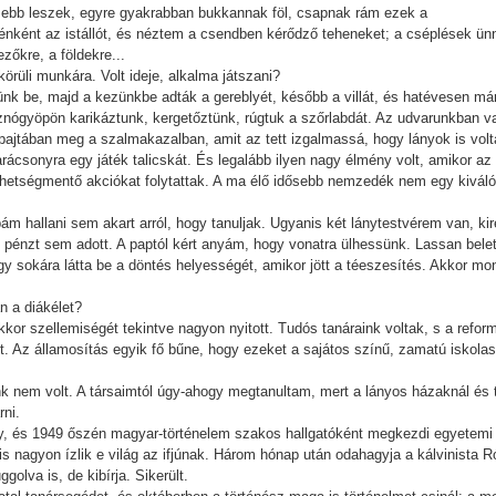
sebb leszek, egyre gyakrabban bukkannak föl, csapnak rám ezek a
ténként az istállót, és néztem a csendben kérődző teheneket; a cséplések ü
őkre, a földekre...
körüli munkára. Volt ideje, alkalma játszani?
tünk be, majd a kezünkbe adták a gereblyét, később a villát, és hatévesen má
disznógyöpön karikáztunk, kergetőztünk, rúgtuk a szőrlabdát. Az udvarunkban 
 pajtában meg a szalmakazalban, amit az tett izgalmassá, hogy lányok is volt
arácsonyra egy játék talicskát. És legalább ilyen nagy élmény volt, amikor 
tehetségmentő akciókat folytattak. A ma élő idősebb nemzedék nem egy kivál
pám hallani sem akart arról, hogy tanuljak. Ugyanis két lánytestvérem van, k
 pénzt sem adott. A paptól kért anyám, hogy vonatra ülhessünk. Lassan bele
sokára látta be a döntés helyességét, amikor jött a téeszesítés. Akkor mondt
n a diákélet?
kkor szellemiségét tekintve nagyon nyitott. Tudós tanáraink voltak, s a refo
lt. Az államosítás egyik fő bűne, hogy ezeket a sajátos színű, zamatú iskola
zünk nem volt. A társaimtól úgy-ahogy megtanultam, mert a lányos házaknál és
rni.
, és 1949 őszén magyar-történelem szakos hallgatóként megkezdi egyetemi 
s nagyon ízlik e világ az ifjúnak. Három hónap után odahagyja a kálvinista R
golva is, de kibírja. Sikerült.