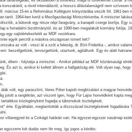
atal tanársegédet, és októberben a történész maga is történelmet csinál: a me
 a korszakáról, a rövid internálásról, a hosszú állástalanságról nem szívesen b
8. március 15-én a Református Kollégium könyvtárába veszik föl. 1961-ben n
n tanít. 1964-ben kerül a Mezőgazdasági Minisztériumba. A miniszter lakása á
 díszítik, a bútorok egy része népi faragvány, a kanapét cserge borítja. Egy 
lap a forradalmi bizottmánytól, és az 1990-ben megalakult kormány fotója. 
 egy-egy sajtóértekezletét az MDF vezérkara.
zinte egyik percről a másikra országosan ismert lett?
rszaka az volt - veszi át a szót a feleség, dr. Bíró Friderika -, amikor valam
m: beszélgettünk, tervezgettünk, utaztunk, agitáltunk. Egy év alatt hatvane
k, éltem - folytatja a miniszter. - Amikor például az MDF köztársasági elnökn
. És azt is, amikor ki kellett állnom a hallgatóság elé. Volt olyan nap, hog
gás.
ná.
em.
iák volt, egy parasztíró, Veres Péter kapott megbízatást a magyar honvédel
 jutott a ranglétrán, azt viszont igen, hogy Für Lajos honvédként kapta meg 
tartalékos közlegényként fogadja a tábornokok tisztelgését.
ként" érte. Egyáltalán, megtanították a díszszázad tisztelgésének fogadására 
ulni.
rosi villanegyed és a Csikágó határán van. Ha egyszer-egyszer vasárnap estén
n egyszerre két dudás nem fér meg, így jogos a kérdés: