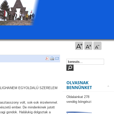
OLVASNAK
BENNÜNKET
S ALIGHANEM EGYOLDALÚ SZERELEM
Oldalainkat 278
vendég böngészi
rasztasszony volt, sok-sok érzelemmel.
rmészetű ember. De mindenkinek jutott
nyagi gondok. Halálukig dolgoztak a