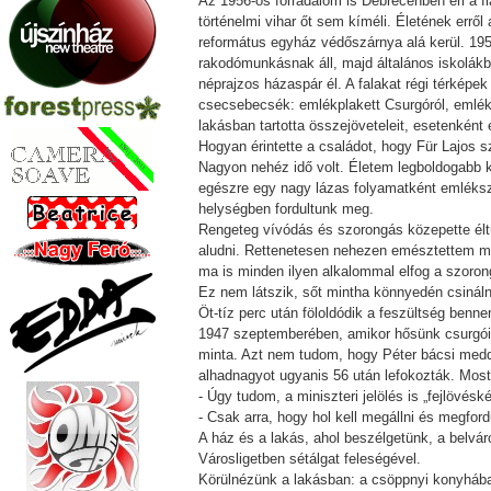
Az 1956-os forradalom is Debrecenben éri a fi
történelmi vihar őt sem kíméli. Életének erről
református egyház védőszárnya alá kerül. 195
rakodómunkásnak áll, majd általános iskolákba
néprajzos házaspár él. A falakat régi térképek
csecsebecsék: emlékplakett Csurgóról, emlék
lakásban tartotta összejöveteleit, esetenként
Hogyan érintette a családot, hogy Für Lajos s
Nagyon nehéz idő volt. Életem legboldogabb ko
egészre egy nagy lázas folyamatként emléksze
helységben fordultunk meg.
Rengeteg vívódás és szorongás közepette éltün
aludni. Rettenetesen nehezen emésztettem meg
ma is minden ilyen alkalommal elfog a szoron
Ez nem látszik, sőt mintha könnyedén csinál
Öt-tíz perc után föloldódik a feszültség benn
1947 szeptemberében, amikor hősünk csurgói d
minta. Azt nem tudom, hogy Péter bácsi meddig
alhadnagyot ugyanis 56 után lefokozták. Most 
- Úgy tudom, a miniszteri jelölés is „fejlövés
- Csak arra, hogy hol kell megállni és megford
A ház és a lakás, ahol beszélgetünk, a belvá
Városligetben sétálgat feleségével.
Körülnézünk a lakásban: a csöppnyi konyhába