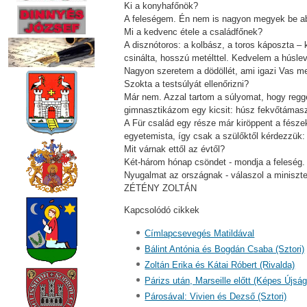
Ki a konyhafőnök?
A feleségem. Én nem is nagyon megyek be ab
Mi a kedvenc étele a családfőnek?
A disznótoros: a kolbász, a toros káposzta –
csinálta, hosszú metélttel. Kedvelem a húslev
Nagyon szeretem a dödöllét, ami igazi Vas me
Szokta a testsúlyát ellenőrizni?
Már nem. Azzal tartom a súlyomat, hogy reg
gimnasztikázom egy kicsit: húsz fekvőtámas
A Für család egy része már kiröppent a fész
egyetemista, így csak a szülőktől kérdezzük:
Mit várnak ettől az évtől?
Két-három hónap csöndet - mondja a feleség.
Nyugalmat az országnak - válaszol a miniszter
ZÉTÉNY ZOLTÁN
Kapcsolódó cikkek
Címlapcsevegés Matildával
Bálint Antónia és Bogdán Csaba (Sztori)
Zoltán Erika és Kátai Róbert (Rivalda)
Párizs után, Marseille előtt (Képes Újság
Párosával: Vivien és Dezső (Sztori)