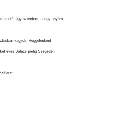
ikás csirkét úgy szeretem, ahogy anyám
sztásban vagyok. Reggelenként
onkét éves Balázs pedig Szegeden
özéletet.