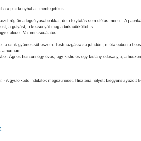
ba a pici konyhába - mentegetőzik.
 kezdi rögtön a legsúlyosabbakkal, de a folytatás sem diétás menü. - A papr
est, a gulyást, a kocsonyát meg a birkapörköltet is.
gyei eledel. Valami csodálatos!
gelire csak gyümölcsöt eszem. Testmozgásra se jut időm, mióta ebben a beo
z a normám.
ekből. Ágnes huszonnégy éves, egy kisfiú és egy kislány édesanyja, a husz
. - A gyűlölködő indulatok megszűnését. Hisztéria helyett kiegyensúlyozott k
)