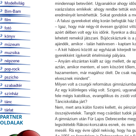
Modellvilág
mindennapi betevőért. Ugyanakkor ahogy idő
varázslatos emlékek: ahogy rendbe tettük es
Bim-Bam
eredményét lemérhettük. Sokat gondolok a mez
film
- A falusi gyerekeket elég korán befogták ház 
– Igaz, hogy már négy-öt évesen gyújtóst vit
fotó
azért délben volt egy kis időnk. Ilyenkor a 
könyv
lehetett remekül játszani. Bújócskáztunk is a
ajándék, amikor - talán hatévesen - kaptam k
múzeum
– A két háború között az egyházak kiterjedt 
muzsika
gyerekként ígykerült értelmiségi pályára.
népzene
– Anyám elszántan kiállt az ügy mellett, de a
aztán, amikor mentem, el sem köszönt tőlem,
pop-rock
hazamentem, már magához ölelt. De csak nagy 
pszicho
elvesznek mindent".
Milyen volt a csurgói református gimnáziumba
szabadtér
Az egy különleges világ volt. Szigorú, ugyana
színház
fele mégis katolikus, evangélikus és zsidó vo
Tánciskolába járt?
tánc
Nem, mert arra külön fizetni kellett, és pén
tárlat
összejövetelek. Tangót meg csárdást tudok já
PARTNER
A gimnázium után Für Lajos Debrecenbe megy
OLDALAK
legsötétebb Rákosi-korszakra esnek, és nem i
meséli. Rá egy évre újból nekivág, hogy ha gug