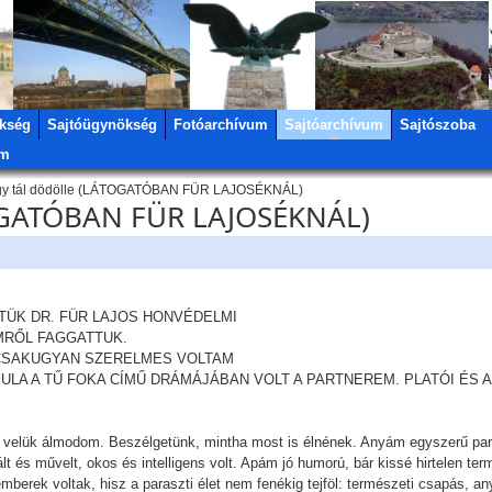
kség
Sajtóügynökség
Fotóarchívum
Sajtóarchívum
Sajtószoba
um
y tál dödölle (LÁTOGATÓBAN FÜR LAJOSÉKNÁL)
TOGATÓBAN FÜR LAJOSÉKNÁL)
TÜK DR. FÜR LAJOS HONVÉDELMI
MRŐL FAGGATTUK.
E CSAKUGYAN SZERELMES VOLTAM
YULA A TŰ FOKA CÍMŰ DRÁMÁJÁBAN VOLT A PARTNEREM. PLATÓI É
gy velük álmodom. Beszélgetünk, mintha most is élnének. Anyám egyszerű pa
lt és művelt, okos és intelligens volt. Apám jó humorú, bár kissé hirtelen te
emberek voltak, hisz a paraszti élet nem fenékig tejföl: természeti csapás, a