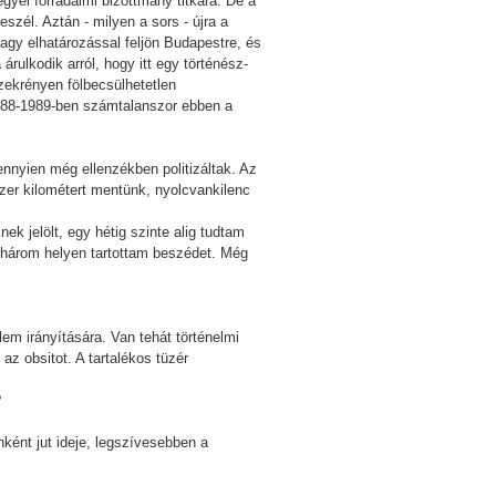
gyei forradalmi bizottmány titkára. De a
eszél. Aztán - milyen a sors - újra a
agy elhatározással feljön Budapestre, és
rulkodik arról, hogy itt egy történész-
szekrényen fölbecsülhetetlen
1988-1989-ben számtalanszor ebben a
ennyien még ellenzékben politizáltak. Az
zer kilométert mentünk, nyolcvankilenc
ek jelölt, egy hétig szinte alig tudtam
y három helyen tartottam beszédet. Még
em irányítására. Van tehát történelmi
az obsitot. A tartalékos tüzér
?
ként jut ideje, legszívesebben a