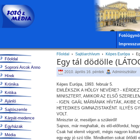
Fotóügynö
Impressz
Főoldal
Sajtóarchívum
Képes Európa
Eg
Egy tál dödölle (LÁ
Főoldal
Soproni Arcok Anno
2010. április 16. péntek
Adminisztrátor
Hírek
Krónika
Képes Európa, 1993. február 5.
EMLÉKSZIK A HÖLGY NEVÉRE? - KÉRDEZ
Kritika
MINISZTERT, AMIKOR AZ ELSŐ SZERELE
Ajánló
- IGEN. GAÁL MÁRIÁNAK HÍVTÁK, AKIB
HETEDIKES GIMNAZISTAKÉNT. ILLYÉS G
Sajtószemle
VOLT.
Kárpát-medence
Miniszter úr, meséljen a szüleiről!
Sajnos, már meghaltak, és elő-előfordul, ho
Egyházak
Csak hat elemit végzett, mégis nagyon kulturá
Média
egy-egy jó szó tőle. Mindketten sokat őrlődő 