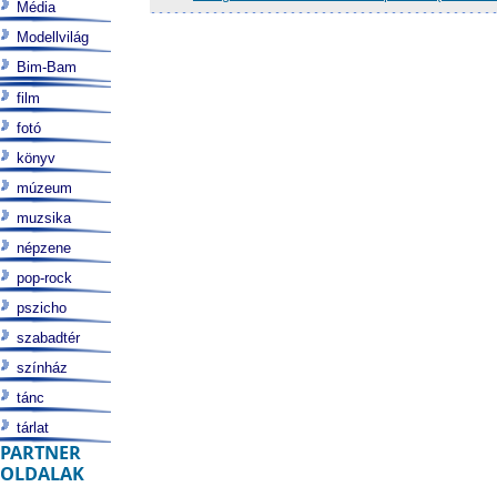
Média
Modellvilág
Bim-Bam
film
fotó
könyv
múzeum
muzsika
népzene
pop-rock
pszicho
szabadtér
színház
tánc
tárlat
PARTNER
OLDALAK