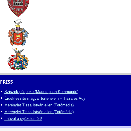
FRISS
Sziszek püspöke (Maderspach Kommandó)
Érdekfeszítő magyar történelem – Tisza és Ady
Merénylet Tisza István ellen (Fotómédia)
Merénylet Tisza István ellen (Fotómédia)
Imával a győzelemért!