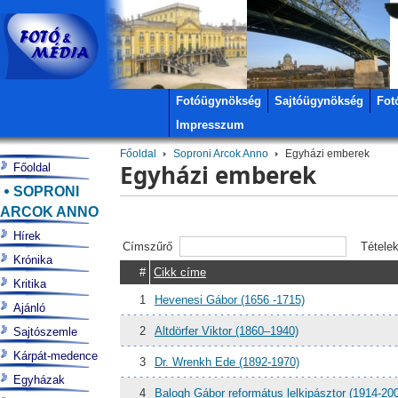
Fotóügynökség
Sajtóügynökség
Fot
Impresszum
Főoldal
Soproni Arcok Anno
Egyházi emberek
Egyházi emberek
Főoldal
SOPRONI
ARCOK ANNO
Hírek
Címszűrő
Tétele
Krónika
#
Cikk címe
Kritika
1
Hevenesi Gábor (1656 -1715)
Ajánló
2
Altdörfer Viktor (1860–1940)
Sajtószemle
Kárpát-medence
3
Dr. Wrenkh Ede (1892-1970)
Egyházak
4
Balogh Gábor református lelkipásztor (1914-20