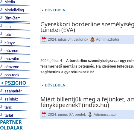
Média
Modellvilág
BŐVEBBEN...
Bim-Bam
Gyerekkori borderline személyisé
film
tünetei (ÉVA)
fotó
2024. július 04. csütörtök
Adminisztrátor
könyv
múzeum
muzsika
2024. július 4. -
A borderline személyiségzavar egy ne
felismerhető mentális betegség. Ha idejében felfedezzü
népzene
segíthetünk a gyerekünknek is!
pop-rock
PSZICHO
BŐVEBBEN...
szabadtér
Miért billentjük meg a fejünket, a
színház
fényképeznek? (index.hu)
tánc
2024. június 07. péntek
Adminisztrátor
tárlat
PARTNER
OLDALAK