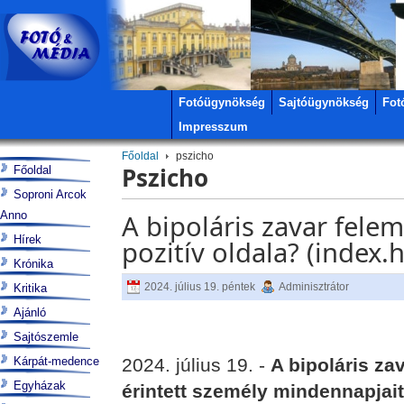
Fotóügynökség
Sajtóügynökség
Fot
Impresszum
Főoldal
pszicho
Pszicho
Főoldal
Soproni Arcok
Anno
A bipoláris zavar felem
Hírek
pozitív oldala? (index.
Krónika
2024. július 19. péntek
Adminisztrátor
Kritika
Ajánló
Sajtószemle
Kárpát-medence
2024. július 19. -
A bipoláris za
Egyházak
érintett személy mindennapjait