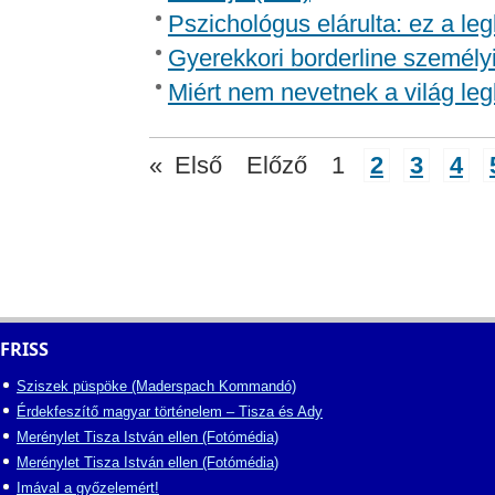
Pszichológus elárulta: ez a l
Gyerekkori borderline személy
Miért nem nevetnek a világ leg
«
Első
Előző
1
2
3
4
FRISS
Sziszek püspöke (Maderspach Kommandó)
Érdekfeszítő magyar történelem – Tisza és Ady
Merénylet Tisza István ellen (Fotómédia)
Merénylet Tisza István ellen (Fotómédia)
Imával a győzelemért!