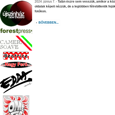
2024. június 7. -
Talán észre sem vesszük, amikor a kö
oldalak képeit nézzük, de a legtöbben félrebillentik fejü
fotókon.
BŐVEBBEN...