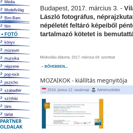
Média
Budapest, 2017. március 3. -
Vi
Modellvilág
László fotográfus, néprajzkuta
Bim-Bam
népéletét feltáró képeiből pé
film
tartalmazó kötetet is bemutatt
FOTÓ
könyv
múzeum
Módosítás dátuma: 2017. március 04. szombat
muzsika
népzene
BŐVEBBEN...
pop-rock
MOZAIKOK - kiállítás megnyitója
pszicho
2016. június 12. vasárnap
Adminisztrátor
szabadtér
színház
tánc
tárlat
PARTNER
OLDALAK