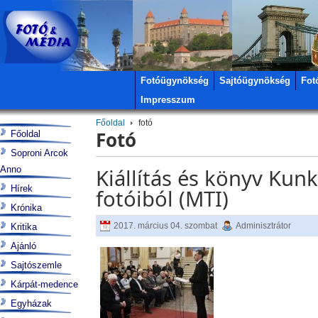
Fotóügynökség
Sajtóügynökség
Fot
Impresszum
Főoldal
fotó
Fotó
Főoldal
Soproni Arcok
Anno
Kiállítás és könyv Kunk
Hírek
fotóiból (MTI)
Krónika
2017. március 04. szombat
Adminisztrátor
Kritika
Ajánló
Sajtószemle
Kárpát-medence
Egyházak