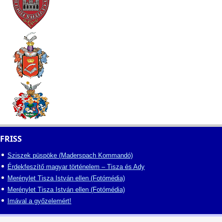
FRISS
Sziszek püspöke (Maderspach Kommandó)
Érdekfeszítő magyar történelem – Tisza és Ady
Merénylet Tisza István ellen (Fotómédia)
Merénylet Tisza István ellen (Fotómédia)
Imával a győzelemért!