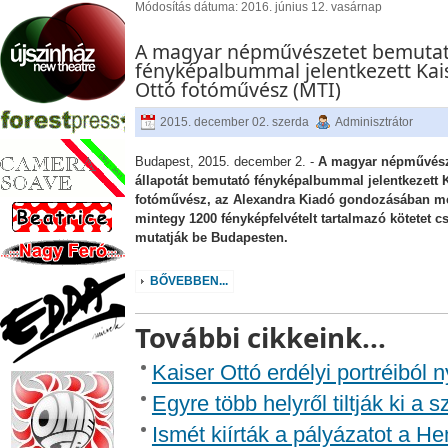
Módosítás dátuma: 2016. június 12. vasárnap
A magyar népművészetet bemuta
fényképalbummal jelentkezett Kai
Ottó fotóművész (MTI)
2015. december 02. szerda
Adminisztrátor
Budapest, 2015. december 2. -
A magyar népművész
állapotát bemutató fényképalbummal jelentkezett K
fotóművész, az Alexandra Kiadó gondozásában m
mintegy 1200 fényképfelvételt tartalmazó kötetet c
mutatják be Budapesten.
BŐVEBBEN...
További cikkeink...
Kaiser Ottó erdélyi portréiból n
Egyre több helyről tiltják ki a s
Ismét kiírták a pályázatot a He