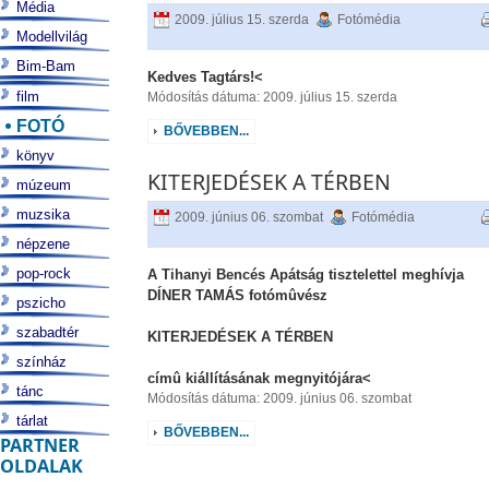
Média
2009. július 15. szerda
Fotómédia
Modellvilág
Bim-Bam
Kedves Tagtárs!<
film
Módosítás dátuma: 2009. július 15. szerda
FOTÓ
BŐVEBBEN...
könyv
KITERJEDÉSEK A TÉRBEN
múzeum
muzsika
2009. június 06. szombat
Fotómédia
népzene
pop-rock
A Tihanyi Bencés Apátság tisztelettel meghívja
DÍNER TAMÁS fotómûvész
pszicho
szabadtér
KITERJEDÉSEK A TÉRBEN
színház
címû kiállításának megnyitójára<
tánc
Módosítás dátuma: 2009. június 06. szombat
tárlat
BŐVEBBEN...
PARTNER
OLDALAK