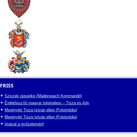
FRISS
Sziszek püspöke (Maderspach Kommandó)
Érdekfeszítő magyar történelem – Tisza és Ady
Merénylet Tisza István ellen (Fotómédia)
Merénylet Tisza István ellen (Fotómédia)
Imával a győzelemért!