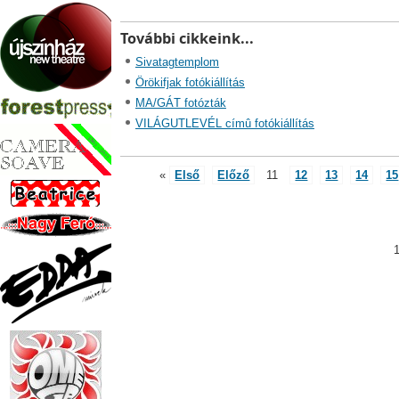
További cikkeink...
Sivatagtemplom
Örökifjak fotókiállítás
MA/GÁT fotózták
VILÁGUTLEVÉL címû fotókiállítás
«
Első
Előző
11
12
13
14
15
1