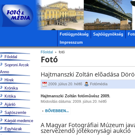
Fotóügynökség
Sajtóügynökség
Fot
Impresszum
Főoldal
fotó
Fotó
Főoldal
Soproni Arcok
Anno
Hajtmanszki Zoltán elõadása Dör
Hírek
2009. július 20. hétfő
Fotómédia
Krónika
Hajtmanszki Zoltán fotómûvész 2009.
Kritika
Módosítás dátuma: 2009. július 20. hétfő
Ajánló
BŐVEBBEN...
Sajtószemle
Kárpát-medence
A Magyar Fotográfiai Múzeum jav
Egyházak
szervezendõ jótékonysági aukció