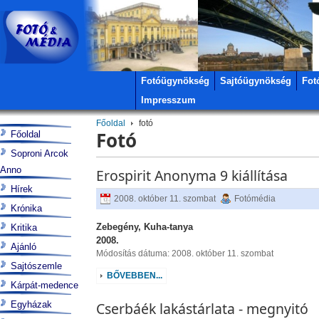
Fotóügynökség
Sajtóügynökség
Fot
Impresszum
Főoldal
fotó
Fotó
Főoldal
Soproni Arcok
Anno
Erospirit Anonyma 9 kiállítása
Hírek
2008. október 11. szombat
Fotómédia
Krónika
Zebegény, Kuha-tanya
Kritika
2008.
Ajánló
Módosítás dátuma: 2008. október 11. szombat
Sajtószemle
BŐVEBBEN...
Kárpát-medence
Egyházak
Cserbáék lakástárlata - megnyitó