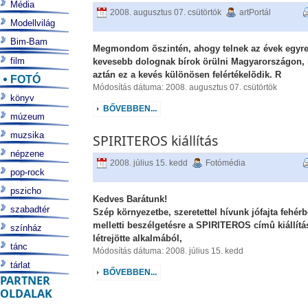
Média
2008. augusztus 07. csütörtök
artPortál
Modellvilág
Bim-Bam
Megmondom õszintén, ahogy telnek az évek egyr
film
kevesebb dolognak bírok örülni Magyarországon, 
aztán ez a kevés különösen felértékelõdik. R
FOTÓ
Módosítás dátuma: 2008. augusztus 07. csütörtök
könyv
BŐVEBBEN...
múzeum
muzsika
SPIRITEROS kiállítás
népzene
2008. július 15. kedd
Fotómédia
pop-rock
pszicho
Kedves Barátunk!
szabadtér
Szép környezetbe, szeretettel hívunk jófajta fehérb
melletti beszélgetésre a SPIRITEROS címû kiállítá
színház
létrejötte alkalmából,
tánc
Módosítás dátuma: 2008. július 15. kedd
tárlat
BŐVEBBEN...
PARTNER
OLDALAK