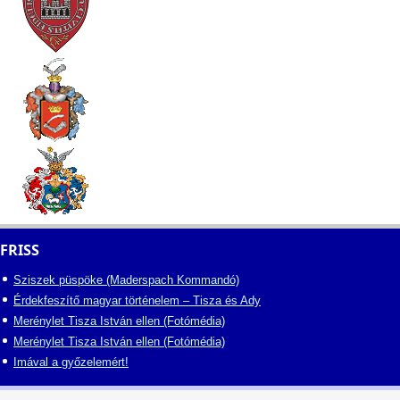
FRISS
Sziszek püspöke (Maderspach Kommandó)
Érdekfeszítő magyar történelem – Tisza és Ady
Merénylet Tisza István ellen (Fotómédia)
Merénylet Tisza István ellen (Fotómédia)
Imával a győzelemért!