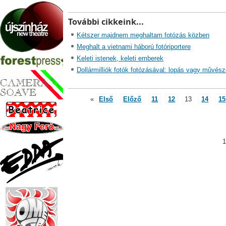
További cikkeink...
Kétszer majdnem meghaltam fotózás közben
Meghalt a vietnami háború fotóriportere
Keleti istenek, keleti emberek
Dollármilliók fotók fotózásával: lopás vagy mûvész
«
Első
Előző
11
12
13
14
15
1