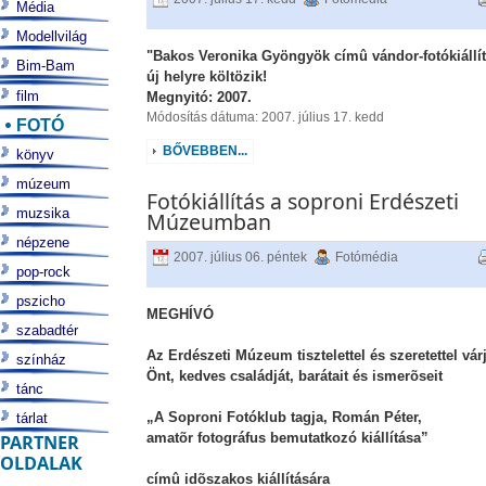
Média
Modellvilág
"Bakos Veronika Gyöngyök címû vándor-fotókiállí
Bim-Bam
új helyre költözik!
film
Megnyitó: 2007.
Módosítás dátuma: 2007. július 17. kedd
FOTÓ
BŐVEBBEN...
könyv
múzeum
Fotókiállítás a soproni Erdészeti
muzsika
Múzeumban
népzene
2007. július 06. péntek
Fotómédia
pop-rock
pszicho
MEGHÍVÓ
szabadtér
Az Erdészeti Múzeum tisztelettel és szeretettel vár
színház
Önt, kedves családját, barátait és ismerõseit
tánc
„A Soproni Fotóklub tagja, Román Péter,
tárlat
amatõr fotográfus bemutatkozó kiállítása”
PARTNER
OLDALAK
címû idõszakos kiállítására