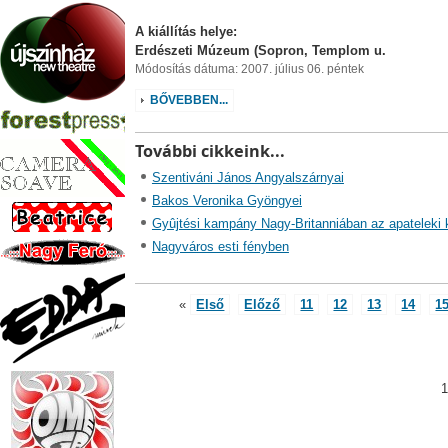
A kiállítás helye:
Erdészeti Múzeum (Sopron, Templom u.
Módosítás dátuma: 2007. július 06. péntek
BŐVEBBEN...
További cikkeink...
Szentiváni János Angyalszárnyai
Bakos Veronika Gyöngyei
Gyûjtési kampány Nagy-Britanniában az apateleki 
Nagyváros esti fényben
«
Első
Előző
11
12
13
14
1
1