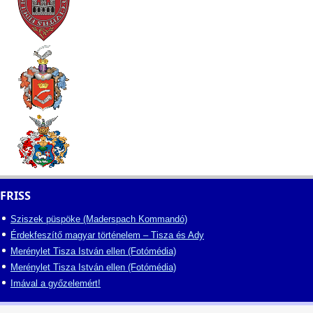
FRISS
Sziszek püspöke (Maderspach Kommandó)
Érdekfeszítő magyar történelem – Tisza és Ady
Merénylet Tisza István ellen (Fotómédia)
Merénylet Tisza István ellen (Fotómédia)
Imával a győzelemért!