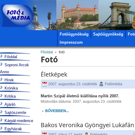
Fotóügynökség
Sajtóügynökség
Fot
Impresszum
Főoldal
fotó
Fotó
Főoldal
Soproni Arcok
Anno
Életképek
Hírek
2007. augusztus 23. csütörtök
Fotómédia
Krónika
Martin Szipál életmû kiállítása nyílik 2007.
Kritika
Módosítás dátuma: 2007. augusztus 23. csütörtök
Ajánló
BŐVEBBEN...
Sajtószemle
Kárpát-medence
Bakos Veronika Gyöngyei Lukafán
Egyházak
2007. július 17. kedd
Fotómédia