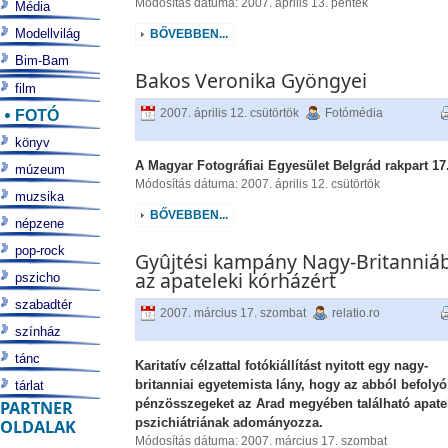
Módosítás dátuma: 2007. április 13. péntek
Média
Modellvilág
BŐVEBBEN...
Bim-Bam
Bakos Veronika Gyöngyei
film
FOTÓ
2007. április 12. csütörtök
Fotómédia
könyv
A Magyar Fotográfiai Egyesület Belgrád rakpart 17
múzeum
Módosítás dátuma: 2007. április 12. csütörtök
muzsika
BŐVEBBEN...
népzene
pop-rock
Gyûjtési kampány Nagy-Britanniá
az apateleki kórházért
pszicho
szabadtér
2007. március 17. szombat
relatio.ro
színház
tánc
Karitatív célzattal fotókiállítást nyitott egy nagy-
britanniai egyetemista lány, hogy az abból befolyó
tárlat
pénzösszegeket az Arad megyében található apate
PARTNER
pszichiátriának adományozza.
OLDALAK
Módosítás dátuma: 2007. március 17. szombat