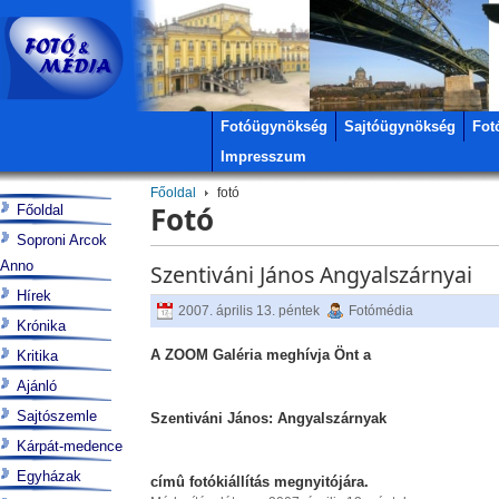
Fotóügynökség
Sajtóügynökség
Fot
Impresszum
Főoldal
fotó
Fotó
Főoldal
Soproni Arcok
Anno
Szentiváni János Angyalszárnyai
Hírek
2007. április 13. péntek
Fotómédia
Krónika
A ZOOM Galéria meghívja Önt a
Kritika
Ajánló
Sajtószemle
Szentiváni János: Angyalszárnyak
Kárpát-medence
Egyházak
címû fotókiállítás megnyitójára.