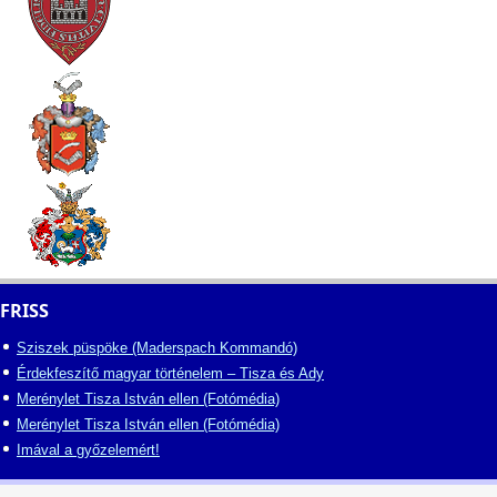
FRISS
Sziszek püspöke (Maderspach Kommandó)
Érdekfeszítő magyar történelem – Tisza és Ady
Merénylet Tisza István ellen (Fotómédia)
Merénylet Tisza István ellen (Fotómédia)
Imával a győzelemért!