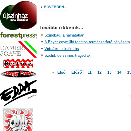
BŐVEBBEN...
További cikkeink...
Szindbád, a halhatatlan
A Bayer egymillió forintos természetfotó-pályázata
Virtuális fotókiállítás
Szolid, de színes tragédiák
«
Első
Előző
11
12
13
14
1
1