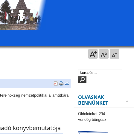
erelnökség nemzetpolitikai államtitkára
OLVASNAK
BENNÜNKET
Oldalainkat 294
vendég böngészi
iadó könyvbemutatója