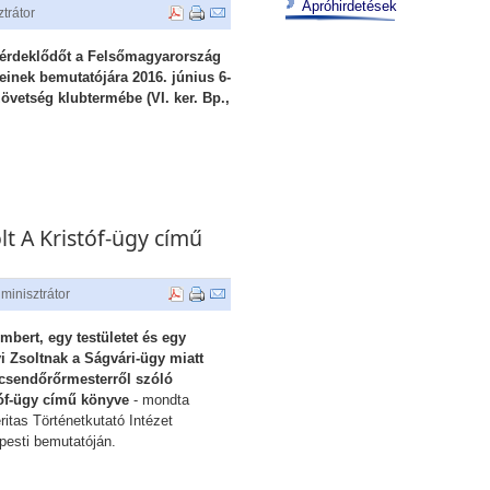
Apróhirdetések
trátor
 érdeklődőt a Felsőmagyarország
inek bemutatójára 2016. június 6-
zövetség klubtermébe (VI. ker. Bp.,
t A Kristóf-ügy című
minisztrátor
bert, egy testületet és egy
i Zsoltnak a Ságvári-ügy miatt
ó csendőrőrmesterről szóló
stóf-ügy című könyve
- mondta
itas Történetkutató Intézet
pesti bemutatóján.