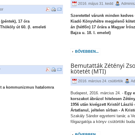
2016. május 31. kedd
Adminisz
tor
Szeretettel várunk minden kedves
(péntek), 17 óra
Kiadó Könyvhétre megjelenő kötete
hököly út 60. (I. emeleti
án (hétfőn) 17 órára a Magyar Írós
Bajza u. 18. I. emelet)
BŐVEBBEN...
Bemutatták Zétényi Zsol
kötetét (MTI)
r
2016. március 24. csütörtök
Ad
olt a kommunizmus hatalomra
Budapest, 2016. március 24. -
Egy em
korszakot ábrázol hitelesen Zétény
1956 után kivégzett Kristóf Lászl
Ártatlanul, jeltelen sírban - A Kri
Szakály Sándor egyetemi tanár, a Ver
főigazgatója a könyv csütörtöki buda
BŐVEBBEN...