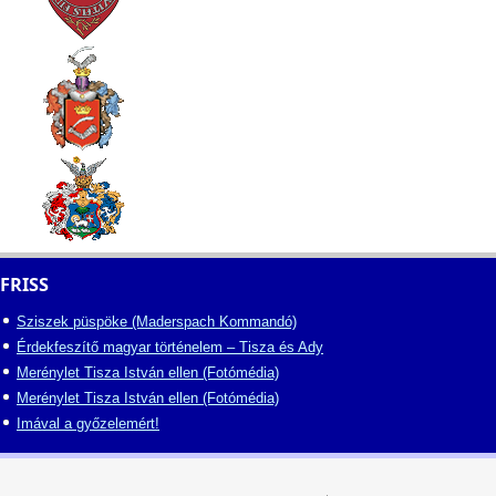
FRISS
Sziszek püspöke (Maderspach Kommandó)
Érdekfeszítő magyar történelem – Tisza és Ady
Merénylet Tisza István ellen (Fotómédia)
Merénylet Tisza István ellen (Fotómédia)
Imával a győzelemért!