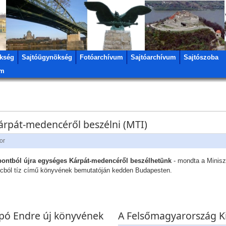
kség
Sajtóügynökség
Fotóarchívum
Sajtóarchívum
Sajtószoba
um
Kárpát-medencéről beszélni (MTI)
or
ontból újra egységes Kárpát-medencéről beszélhetünk
- mondta a Miniszt
mincból tíz című könyvének bemutatóján kedden Budapesten.
ó Endre új könyvének
A Felsőmagyarország K