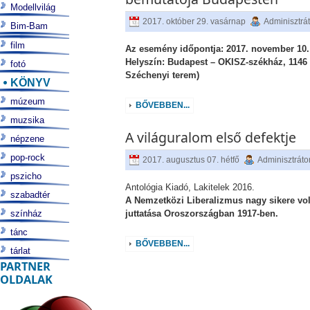
Modellvilág
2017. október 29. vasárnap
Adminisztrá
Bim-Bam
film
Az esemény időpontja: 2017. november 10. 
Helyszín: Budapest – OKISZ-székház, 1146 T
fotó
Széchenyi terem)
KÖNYV
múzeum
BŐVEBBEN...
muzsika
A világuralom első defektje
népzene
pop-rock
2017. augusztus 07. hétfő
Adminisztráto
pszicho
Antológia Kiadó, Lakitelek 2016.
szabadtér
A Nemzetközi Liberalizmus nagy sikere v
színház
juttatása Oroszországban 1917-ben.
tánc
BŐVEBBEN...
tárlat
PARTNER
OLDALAK