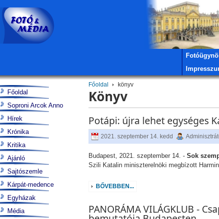
Fotóügynö
Impressz
Főoldal
könyv
Könyv
Főoldal
Soproni Arcok Anno
Potápi: újra lehet egységes 
Hírek
Krónika
2021. szeptember 14. kedd
Adminisztrát
Kritika
Budapest, 2021. szeptember 14. -
Sok szemp
Ajánló
Szili Katalin miniszterelnöki megbízott Har
Sajtószemle
Kárpát-medence
BŐVEBBEN...
Egyházak
PANORÁMA VILÁGKLUB - Csap
Média
bemutatója Budapesten