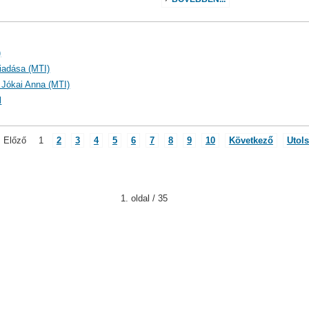
)
kiadása (MTI)
k Jókai Anna (MTI)
l
Előző
1
2
3
4
5
6
7
8
9
10
Következő
Utol
1. oldal / 35