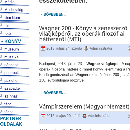
esszékötetében.
Média
Modellvilág
BŐVEBBEN...
Bim-Bam
film
Wagner 200 - Könyv a zeneszerző
világképéről, az operák filozófiai
fotó
hátteréről (MTI)
KÖNYV
2013. július 24. szerda
Adminisztrátor
múzeum
muzsika
Budapest, 2013. július 23. -
Wagner világképe
- A na
népzene
operák filozófiai háttere címmel könyv jelent meg a P
pop-rock
Kiadó gondozásában Wagner születésének 200., halá
130. évfordulójára időzítve.
pszicho
szabadtér
BŐVEBBEN...
színház
tánc
Vámpírszerelem (Magyar Nemzet)
tárlat
2013. május 20. hétfő
Adminisztrátor
PARTNER
OLDALAK