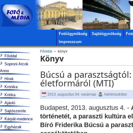
Fotóügynökség
Sajtóügynökség
Fot
Impresszum
Főoldal
könyv
Könyv
Főoldal
Soproni Arcok
Anno
Búcsú a parasztságtól:
Hírek
életformáról (MTI)
Krónika
2013. augusztus 04. vasárnap
Adminisztrátor
Kritika
Ajánló
Budapest, 2013. augusztus 4. -
Sajtószemle
történetét, a paraszti kultúra 
Kárpát-medence
Bíró Friderika Búcsú a paraszt
Egyházak