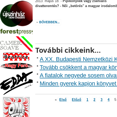
2013. május 18. -
Pipikönyvek vagy zseniális
divatteremtés? - Női „betörés" a magyar irodalom
BŐVEBBEN...
További cikkeink...
A XX. Budapesti Nemzetközi Kö
Tovább csökkent a magyar kön
A fiatalok negyede sosem olvas
Minden gyerek kapjon könyvet 
«
Első
Előző
1
2
3
4
5