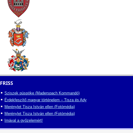
FRISS
Sziszek püspöke (Maderspach Kommandó)
Érdekfeszítő magyar történelem – Tisza és Ady
Merénylet Tisza István ellen (Fotómédia)
Merénylet Tisza István ellen (Fotómédia)
Imával a győzelemért!