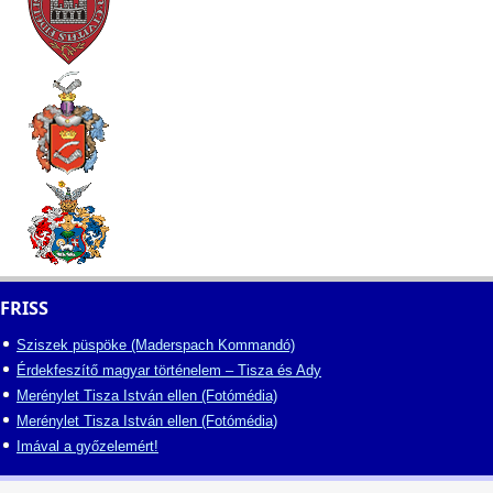
FRISS
Sziszek püspöke (Maderspach Kommandó)
Érdekfeszítő magyar történelem – Tisza és Ady
Merénylet Tisza István ellen (Fotómédia)
Merénylet Tisza István ellen (Fotómédia)
Imával a győzelemért!