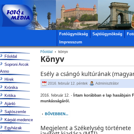
Fotóügynökség
Sajtóügynökség
Fot
Impresszum
Főoldal
könyv
Könyv
Főoldal
Soproni Arcok
Anno
Esély a csángó kultúrának (magya
Hírek
2016. február 12. péntek
Adminisztrátor
Krónika
2016. február 12. -
Írtam korábban e lap hasábjain 
Kritika
munkásságáról.
Ajánló
Sajtószemle
BŐVEBBEN...
Kárpát-medence
Megjelent a Székelység története
Egyházak
javított kiadása (MTI)