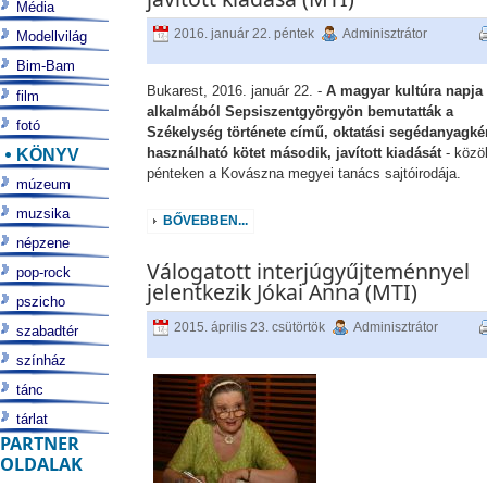
Média
2016. január 22. péntek
Adminisztrátor
Modellvilág
Bim-Bam
Bukarest, 2016. január 22. -
A magyar kultúra napja
film
alkalmából Sepsiszentgyörgyön bemutatták a
fotó
Székelység története című, oktatási segédanyagkén
KÖNYV
használható kötet második, javított kiadását
- közöl
pénteken a Kovászna megyei tanács sajtóirodája.
múzeum
muzsika
BŐVEBBEN...
népzene
Válogatott interjúgyűjteménnyel
pop-rock
jelentkezik Jókai Anna (MTI)
pszicho
2015. április 23. csütörtök
Adminisztrátor
szabadtér
színház
tánc
tárlat
PARTNER
OLDALAK