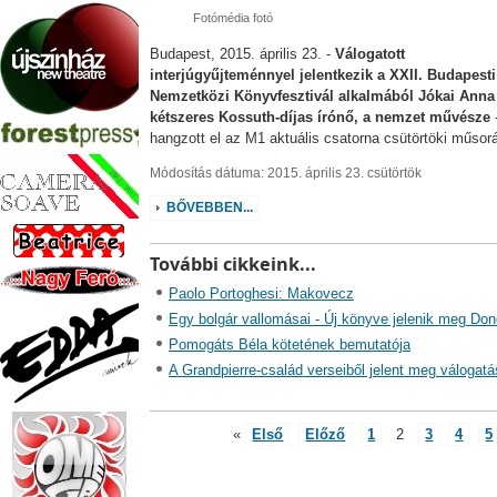
Fotómédia fotó
Budapest, 2015. április 23. -
Válogatott
interjúgyűjteménnyel jelentkezik a XXII. Budapesti
Nemzetközi Könyvfesztivál alkalmából Jókai Anna
kétszeres Kossuth-díjas írónő, a nemzet művésze
hangzott el az M1 aktuális csatorna csütörtöki műsor
Módosítás dátuma: 2015. április 23. csütörtök
BŐVEBBEN...
További cikkeink...
Paolo Portoghesi: Makovecz
Egy bolgár vallomásai - Új könyve jelenik meg Do
Pomogáts Béla kötetének bemutatója
A Grandpierre-család verseiből jelent meg válogatá
«
Első
Előző
1
2
3
4
5