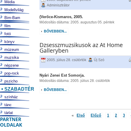
Média
Adminisztrátor
Modellvilág
(Verõce-Kismaros, 2005.
Bim-Bam
Módosítás dátuma: 2005. augusztus 05. péntek
film
BŐVEBBEN...
fotó
könyv
Dzsesszmuzsikusok az At Home
Galleryben
múzeum
muzsika
2005. július 28. csütörtök
Új Szó
népzene
pop-rock
Nyári Zenei Est Somorja.
Módosítás dátuma: 2005. július 28. csütörtök
pszicho
SZABADTÉR
BŐVEBBEN...
színház
tánc
tárlat
«
Első
Előző
1
2
3
PARTNER
OLDALAK