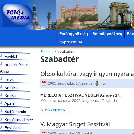
Fotóügynökség
Sajtóügynökség
Fot
Impresszum
Főoldal
szabadtér
Szabadtér
Főoldal
Soproni Arcok
Anno
Olcsó kultúra, vagy ingyen nyaral
Hírek
2005. augusztus 17. szerda
hvg
Krónika
MÉRLEG A FESZTIVÁL VÉGÉN Az idén 17.
Kritika
Módosítás dátuma: 2005. augusztus 17. szerda
Ajánló
BŐVEBBEN...
Sajtószemle
Kárpát-medence
V. Magyar Sziget Fesztivál
Egyházak
2005. augusztus 05. péntek