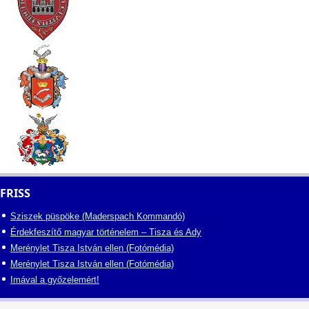
FRISS
Sziszek püspöke (Maderspach Kommandó)
Érdekfeszítő magyar történelem – Tisza és Ady
Merénylet Tisza István ellen (Fotómédia)
Merénylet Tisza István ellen (Fotómédia)
Imával a győzelemért!