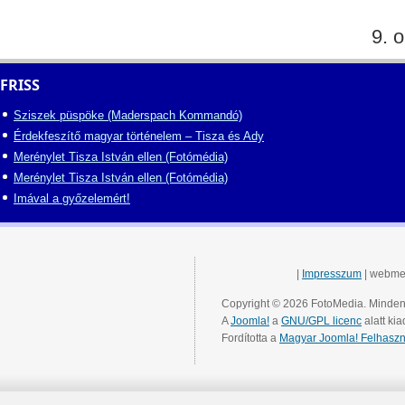
9. o
FRISS
Sziszek püspöke (Maderspach Kommandó)
Érdekfeszítő magyar történelem – Tisza és Ady
Merénylet Tisza István ellen (Fotómédia)
Merénylet Tisza István ellen (Fotómédia)
Imával a győzelemért!
|
Impresszum
| webme
Copyright © 2026 FotoMedia. Minden 
A
Joomla!
a
GNU/GPL licenc
alatt kia
Fordította a
Magyar Joomla! Felhaszn