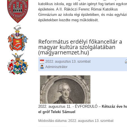
katolikus iskola, egy idő után igényt fog tartani egykor
épületeire. A II. Rákóczi Ferenc Római Katolikus
Gimnázium az iskola régi épületében, és más egyház
épületekben kezdte meg működését.
Református erdélyi főkancellár a
magyar kultúra szolgálatában
(magyarnemzet.hu)
2022. augusztus 13. szombat
Adminisztrátor
2022. augusztus 11. - ÉVFORDULÓ –
Kétszáz éve h
el gróf Teleki Sámuel
Módosítás dátuma: 2022. augusztus 13. szombat