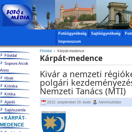
Fotóügynökség
Sajtóügynökség
Fot
Impresszum
Főoldal
Kárpát-medence
Kárpát-medence
Főoldal
Soproni Arcok
Anno
Kivár a nemzeti régióké
Hírek
polgári kezdeményezés
Krónika
Nemzeti Tanács (MTI)
Kritika
Ajánló
2022. szeptember 20. kedd
Adminisztrátor
Sajtószemle
KÁRPÁT-
MEDENCE