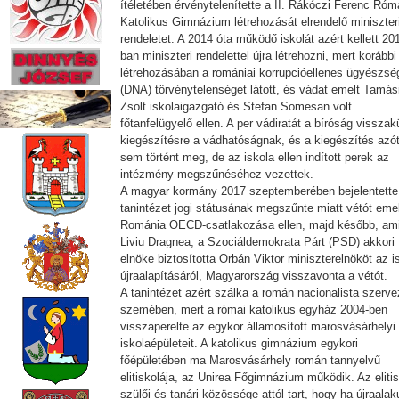
ítéletében érvénytelenítette a II. Rákóczi Ferenc Róm
Katolikus Gimnázium létrehozását elrendelő miniszter
rendeletet. A 2014 óta működő iskolát azért kellett 20
ban miniszteri rendelettel újra létrehozni, mert korábbi
létrehozásában a romániai korrupcióellenes ügyészsé
(DNA) törvénytelenséget látott, és vádat emelt Tamás
Zsolt iskolaigazgató és Stefan Somesan volt
főtanfelügyelő ellen. A per vádiratát a bíróság visszak
kiegészítésre a vádhatóságnak, és a kiegészítés azó
sem történt meg, de az iskola ellen indított perek az
intézmény megszűnéséhez vezettek.
A magyar kormány 2017 szeptemberében bejelentette
tanintézet jogi státusának megszűnte miatt vétót eme
Románia OECD-csatlakozása ellen, majd később, am
Liviu Dragnea, a Szociáldemokrata Párt (PSD) akkori
elnöke biztosította Orbán Viktor miniszterelnököt az i
újraalapításáról, Magyarország visszavonta a vétót.
A tanintézet azért szálka a román nacionalista szerv
szemében, mert a római katolikus egyház 2004-ben
visszaperelte az egykor államosított marosvásárhelyi
iskolaépületeit. A katolikus gimnázium egykori
főépületében ma Marosvásárhely román tannyelvű
elitiskolája, az Unirea Főgimnázium működik. Az eliti
szülői és tanári közössége attól tart, hogy ha újraalak