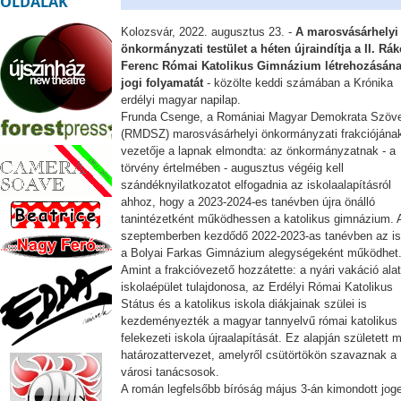
OLDALAK
Kolozsvár, 2022. augusztus 23. -
A marosvásárhelyi
önkormányzati testület a héten újraindítja a II. Rák
Ferenc Római Katolikus Gimnázium létrehozásán
jogi folyamatát
- közölte keddi számában a Krónika
erdélyi magyar napilap.
Frunda Csenge, a Romániai Magyar Demokrata Szöv
(RMDSZ) marosvásárhelyi önkormányzati frakciójána
vezetője a lapnak elmondta: az önkormányzatnak - a
törvény értelmében - augusztus végéig kell
szándéknyilatkozatot elfogadnia az iskolaalapításról
ahhoz, hogy a 2023-2024-es tanévben újra önálló
tanintézetként működhessen a katolikus gimnázium. 
szeptemberben kezdődő 2022-2023-as tanévben az is
a Bolyai Farkas Gimnázium alegységeként működhet
Amint a frakcióvezető hozzátette: a nyári vakáció alat
iskolaépület tulajdonosa, az Erdélyi Római Katolikus
Státus és a katolikus iskola diákjainak szülei is
kezdeményezték a magyar tannyelvű római katolikus
felekezeti iskola újraalapítását. Ez alapján született 
határozattervezet, amelyről csütörtökön szavaznak a
városi tanácsosok.
A román legfelsőbb bíróság május 3-án kimondott jog