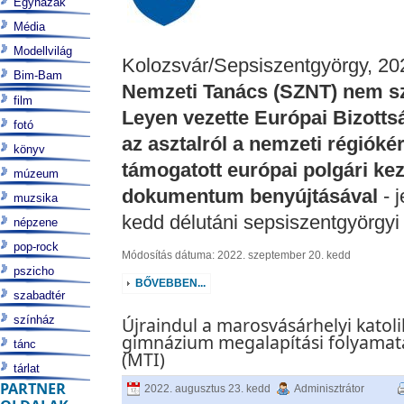
Egyházak
Média
Modellvilág
Kolozsvár/Sepsiszentgyörgy, 20
Bim-Bam
Nemzeti Tanács (SZNT) nem sz
film
Leyen vezette Európai Bizottsá
fotó
az asztalról a nemzeti régiókért
könyv
támogatott európai polgári ke
múzeum
dokumentum benyújtásával
- 
muzsika
kedd délutáni sepsiszentgyörgyi 
népzene
pop-rock
Módosítás dátuma: 2022. szeptember 20. kedd
pszicho
BŐVEBBEN...
szabadtér
színház
Újraindul a marosvásárhelyi katol
gimnázium megalapítási folyamat
tánc
(MTI)
tárlat
PARTNER
2022. augusztus 23. kedd
Adminisztrátor