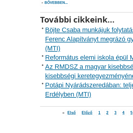
BŐVEBBEN...
További cikkeink...
Böjte Csaba munkájuk folytatás
Ferenc Alapítványt megrázó g
(MTI)
Református elemi iskola épül 
Az RMDSZ a magyar kisebbség 
kisebbségi keretegyezményéne
Potápi Nyárádszeredában: telje
Erdélyben (MTI)
«
Első
Előző
1
2
3
4
5