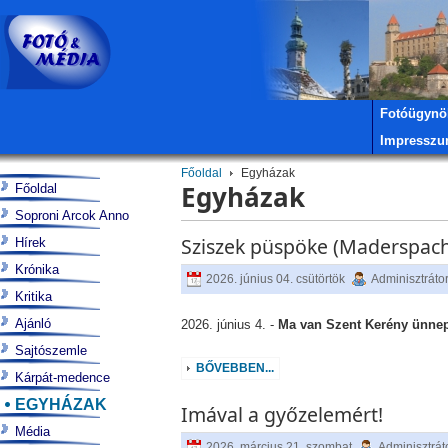
Fotóügynö
Impressz
Főoldal
Egyházak
Egyházak
Főoldal
Soproni Arcok Anno
Sziszek püspöke (Maderspa
Hírek
Krónika
2026. június 04. csütörtök
Adminisztráto
Kritika
Ajánló
2026. június 4. -
Ma van Szent Kerény ünnepe
Sajtószemle
BŐVEBBEN...
Kárpát-medence
EGYHÁZAK
Imával a győzelemért!
Média
2026. március 21. szombat
Adminisztrát