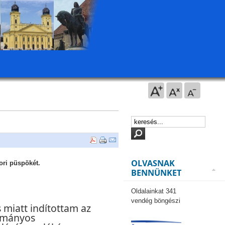
OLVASNAK
ori püspökét.
BENNÜNKET
Oldalainkat 341
vendég böngészi
miatt indítottam az
ázmányos