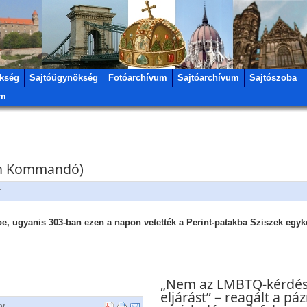
kség
Sajtóügynökség
Fotóarchívum
Sajtóarchívum
Sajtószoba
um
ch Kommandó)
r
, ugyanis 303-ban ezen a napon vetették a Perint-patakba Sziszek egyk
„Nem az LMBTQ-kérdés 
eljárást” – reagált a p
or