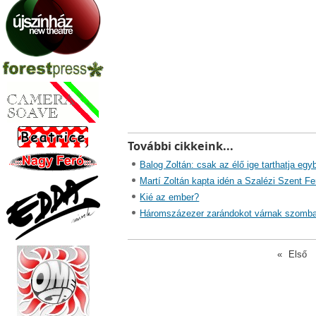
További cikkeink...
Balog Zoltán: csak az élő ige tarthatja eg
Martí Zoltán kapta idén a Szalézi Szent Fe
Kié az ember?
Háromszázezer zarándokot várnak szombat
«
Első