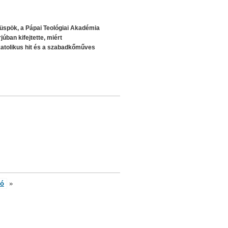
püspök, a Pápai Teológiai Akadémia
júban kifejtette, miért
atolikus hit és a szabadkőműves
só
»