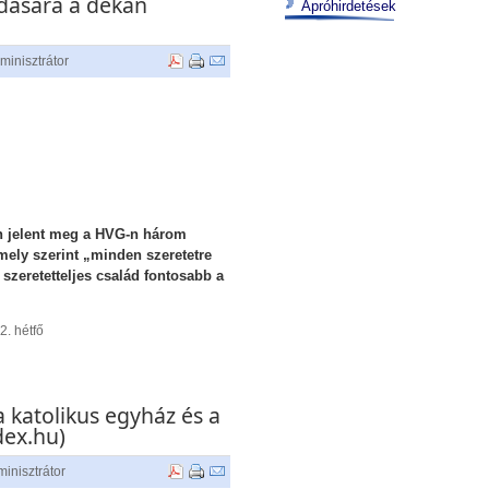
dására a dékán
Apróhirdetések
minisztrátor
n jelent meg a HVG-n három
ely szerint „minden szeretetre
szeretetteljes család fontosabb a
. hétfő
a katolikus egyház és a
ex.hu)
inisztrátor