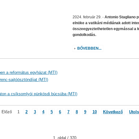
2024. február 29. -
Antonio Stagliano 
elnöke a vatikáni médiának adott inter
összeegyeztethetetlen egymással a k
gondolkodás.
BŐVEBBEN...
yben a református egyházat (MTI)
renc-sajtóösztöndíjat (MTI)
on a csíksomlyói pünkösdi búcsúba (MTI)
Előző
1
2
3
4
5
6
7
8
9
10
Következő
Utol
1. oldal / 370