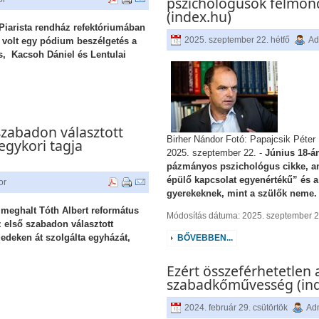
pszichológusok felmon
(index.hu)
 Piarista rendház refektóriumában
2025. szeptember 22. hétfő
Ad
volt egy pódium beszélgetés a
, Kacsoh Dániel és Lentulai
szabadon választott
Birher Nándor Fotó: Papajcsik Péter
egykori tagja
2025. szeptember 22. -
Június 18-á
pázmányos pszichológus cikke, am
épülő kapcsolat egyenértékű” és a 
or
gyerekeknek, mint a szülők neme.
meghalt Tóth Albert református
Módosítás dátuma: 2025. szeptember 22
az első szabadon választott
edeken át szolgálta egyházát,
BŐVEBBEN...
Ezért összeférhetetlen 
szabadkőművesség (ind
2024. február 29. csütörtök
Adm