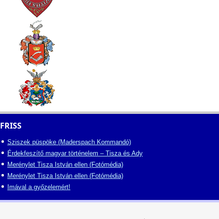
FRISS
Sziszek püspöke (Maderspach Kommandó)
Érdekfeszítő magyar történelem – Tisza és Ady
Merénylet Tisza István ellen (Fotómédia)
Merénylet Tisza István ellen (Fotómédia)
Imával a győzelemért!