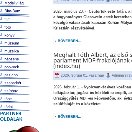
Modellvilág
Bim-Bam
2026. március 20. -
Csütörtök este Tatán, a
a hagyományos Giesswein estek keretében 
film
közelgő választások kapcsán Kohán Mátyás
fotó
Krisztián részvételével.
könyv
BŐVEBBEN...
múzeum
muzsika
Meghalt Tóth Albert, az első 
parlament MDF-frakciójának 
népzene
(index.hu)
pop-rock
pszicho
2026. február 01. vasárnap
Adminisztrát
szabadtér
2026. február 1. -
Nyolcvankét éves korában 
színház
lelkipásztor, jogász és közéleti szereplő, 
Országgyűlés MDF-es képviselője, aki évtiz
tánc
szülőfaluját és a közéletet.
tárlat
PARTNER
BŐVEBBEN...
OLDALAK