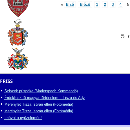
«
Első
Előző
1
2
3
4
5
5. 
FRISS
Sziszek püspöke (Maderspach Kommandó)
Érdekfeszítő magyar történelem – Tisza és Ady
Merénylet Tisza István ellen (Fotómédia)
Merénylet Tisza István ellen (Fotómédia)
Imával a győzelemért!