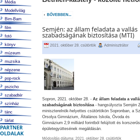
Média
Modellvilág
BŐVEBBEN...
Bim-Bam
Semjén: az állam feladata a vallás
film
szabadságának biztosítása (MTI)
fotó
könyv
2021. október 28. csütörtök
Adminisztrátor
múzeum
muzsika
népzene
pop-rock
pszicho
szabadtér
Sopron, 2021. október 28. -
Az állam feladata a vallá
színház
szabadságának biztosítása
- hangsúlyozta Semjén Z
miniszterelnök-helyettes csütörtökön Sopronban, a S
tánc
Orsolya Gimnázium, Általános Iskola, Óvoda és
tárlat
Gimnázium 2,9 milliárd forintból felújított és korszerűs
PARTNER
épületegyüttesének megáldásán.
OLDALAK
Módosítás dátuma: 2021. október 28. csütörtök