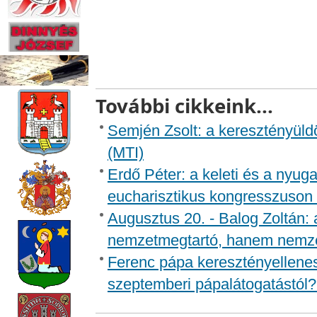
További cikkeink...
Semjén Zsolt: a keresztényüld
(MTI)
Erdő Péter: a keleti és a nyuga
eucharisztikus kongresszuson 
Augusztus 20. - Balog Zoltán
nemzetmegtartó, hanem nemzet
Ferenc pápa keresztényellenes
szeptemberi pápalátogatástól?