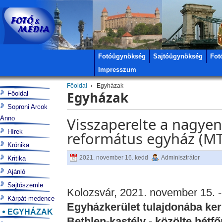
Fotóügynökség
Sajtóügynökség
Fot
Impresszum
Főoldal
Egyházak
Egyházak
Főoldal
Soproni Arcok
Anno
Visszaperelte a nagyen
Hírek
református egyház (MT
Krónika
2021. november 16. kedd
Adminisztrátor
Kritika
Ajánló
Sajtószemle
Kolozsvár, 2021. november 15. 
Kárpát-medence
Egyházkerület tulajdonába ker
EGYHÁZAK
Bethlen-kastély - közölte hétf