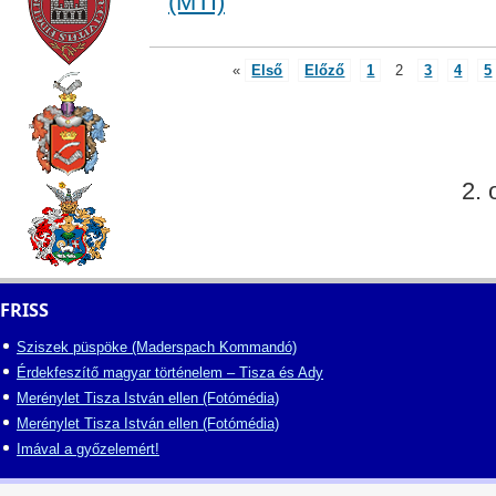
(MTI)
«
Első
Előző
1
2
3
4
5
2. 
FRISS
Sziszek püspöke (Maderspach Kommandó)
Érdekfeszítő magyar történelem – Tisza és Ady
Merénylet Tisza István ellen (Fotómédia)
Merénylet Tisza István ellen (Fotómédia)
Imával a győzelemért!