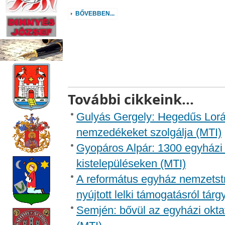
BŐVEBBEN...
További cikkeink...
Gulyás Gergely: Hegedűs Lorá
nemzedékeket szolgálja (MTI)
Gyopáros Alpár: 1300 egyházi 
kistelepüléseken (MTI)
A református egyház nemzetstr
nyújtott lelki támogatásról tár
Semjén: bővül az egyházi okta