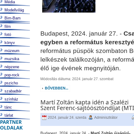
Média
Modellvilág
Bim-Bam
film
Budapest, 2024. január 27. -
Csa
fotó
egyben a református kereszty
könyv
református püspök szombaton Bu
múzeum
lelkészek találkozóján, a refor
muzsika
népzene
élő ige évének megnyitóján.
pop-rock
Módosítás dátuma: 2024. január 27. szombat
pszicho
BŐVEBBEN...
szabadtér
színház
Martí Zoltán kapta idén a Szalézi
Szent Ferenc-sajtóösztöndíjat (MTI
tánc
tárlat
2024. január 24. szerda
Adminisztrátor
PARTNER
OLDALAK
Budapest, 2024. január 24. -
Martí Zoltán újságíró-