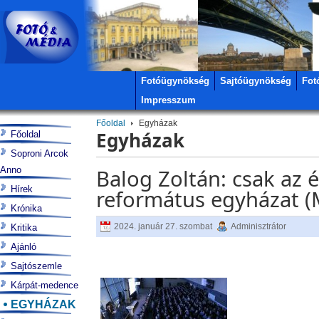
Fotóügynökség
Sajtóügynökség
Fot
Impresszum
Főoldal
Egyházak
Egyházak
Főoldal
Soproni Arcok
Anno
Balog Zoltán: csak az é
Hírek
református egyházat (
Krónika
2024. január 27. szombat
Adminisztrátor
Kritika
Ajánló
Sajtószemle
Kárpát-medence
EGYHÁZAK