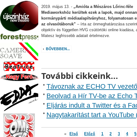
2019. május 13. -
„Amióta a Mészáros Lőrinc-féle
Mediaworkshöz kerültek ezek a lapok, majd onnan 
kormánypárti médiaalapítványhoz, folyamatosan e
az olvasótáboruk”
– írta az önmeghatározása szerin
objektív és független HVG csütörtöki online kiadása, 
Matesz legfrissebb adatait értelmezve.
BŐVEBBEN...
További cikkeink...
Távoznak az ECHO TV vezetői
Beolvad a Hír TV-be az Echo T
Eljárás indult a Twitter és a 
Nagytakarítást tart a YouTube
«
Első
Előző
1
2
3
4
5