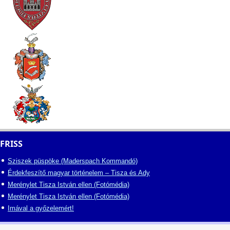
FRISS
Sziszek püspöke (Maderspach Kommandó)
Érdekfeszítő magyar történelem – Tisza és Ady
Merénylet Tisza István ellen (Fotómédia)
Merénylet Tisza István ellen (Fotómédia)
Imával a győzelemért!