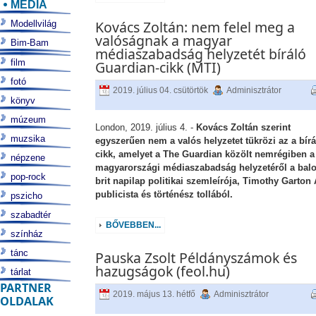
MÉDIA
Kovács Zoltán: nem felel meg a
Modellvilág
valóságnak a magyar
Bim-Bam
médiaszabadság helyzetét bíráló
film
Guardian-cikk (MTI)
fotó
2019. július 04. csütörtök
Adminisztrátor
könyv
múzeum
London, 2019. július 4. -
Kovács Zoltán szerint
muzsika
egyszerűen nem a valós helyzetet tükrözi az a bírá
cikk, amelyet a The Guardian közölt nemrégiben a
népzene
magyarországi médiaszabadság helyzetéről a balo
pop-rock
brit napilap politikai szemleírója, Timothy Garton
publicista és történész tollából.
pszicho
szabadtér
BŐVEBBEN...
színház
tánc
Pauska Zsolt Példányszámok és
hazugságok (feol.hu)
tárlat
PARTNER
2019. május 13. hétfő
Adminisztrátor
OLDALAK