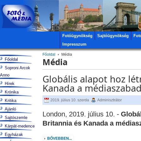
Fotóügynökség
Sajtóügynökség
Fot
Impresszum
Főoldal
Média
Média
Főoldal
Soproni Arcok
Anno
Globális alapot hoz lé
Hírek
Kanada a médiaszabad
Krónika
2019. július 10. szerda
Adminisztrátor
Kritika
Ajánló
London, 2019. július 10. -
Globál
Sajtószemle
Britannia és Kanada a médias
Kárpát-medence
Egyházak
BŐVEBBEN...