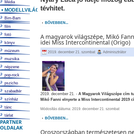
Média
tévhitet.
MODELLVILÁG
Bim-Bam
BŐVEBBEN...
film
fotó
A magyarok világszépe, Mikó Fanni
idei Miss Intercontinental (Origo)
könyv
múzeum
2019. december 21. szombat
Adminisztrátor
muzsika
népzene
pop-rock
pszicho
szabadtér
2019. december 21. -
A Magyarok Világszépe cím t
színház
Mikó Fanni elnyerte a Miss Intercontinental 2019 cí
tánc
Módosítás dátuma: 2019. december 21. szombat
tárlat
BŐVEBBEN...
PARTNER
OLDALAK
Oroszországban természetesen 