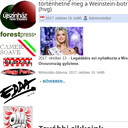
történhetne meg a Weinstein-bot
(hvg)
2017. október 16. hétfő
Adminisztrátor
2017. október 13. -
Legalábbis ezt nyilatkozta a Mis
Oroszország győztese.
Módosítás dátuma: 2017. október 16. hétfő
BŐVEBBEN...