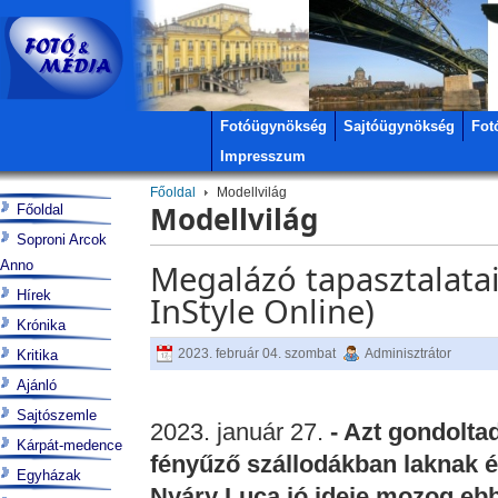
Fotóügynökség
Sajtóügynökség
Fot
Impresszum
Főoldal
Modellvilág
Modellvilág
Főoldal
Soproni Arcok
Anno
Megalázó tapasztalatai
Hírek
InStyle Online)
Krónika
2023. február 04. szombat
Adminisztrátor
Kritika
Ajánló
Sajtószemle
2023. január 27.
- Azt gondolta
Kárpát-medence
fényűző szállodákban laknak 
Egyházak
Nyáry Luca jó ideje mozog ebb