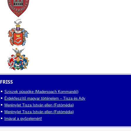
FRISS
Sziszek püspöke (Maderspach Kommandó)
Érdekfeszítő magyar történelem – Tisza és Ady
Merénylet Tisza István ellen (Fotómédia)
Merénylet Tisza István ellen (Fotómédia)
Imával a győzelemért!