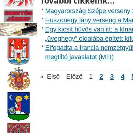
További cikkeink...
Magyarország Szépe verseny 
Huszonegy lány verseng a Mag
Egy kicsit hűvös van itt: a kí
„üveghegy” oldalába épített ki
Elfogadta a francia nemzetgyű
megtiltó javaslatot (MTI)
«
Első
Előző
1
2
3
4