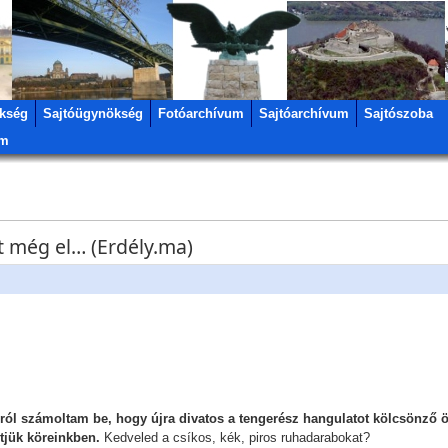
kség
Sajtóügynökség
Fotóarchívum
Sajtóarchívum
Sajtószoba
um
 még el… (Erdély.ma)
ról számoltam be, hogy újra divatos a tengerész hangulatot kölcsönző ö
etjük köreinkben.
Kedveled a csíkos, kék, piros ruhadarabokat?