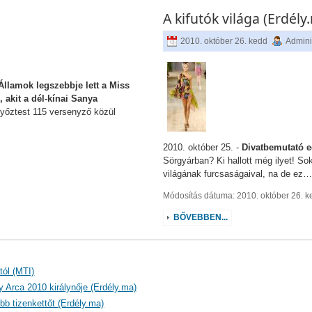
A kifutók világa (Erdély
2010. október 26. kedd
Admini
Államok legszebbje lett a Miss
 akit a dél-kínai Sanya
yőztest 115 versenyző közül
2010. október 25. -
Divatbemutató e
Sörgyárban? Ki hallott még ilyet! S
világának furcsaságaival, na de ez…
Módosítás dátuma: 2010. október 26. 
BŐVEBBEN...
tól (MTI)
y Arca 2010 királynője (Erdély.ma)
bb tizenkettőt (Erdély.ma)