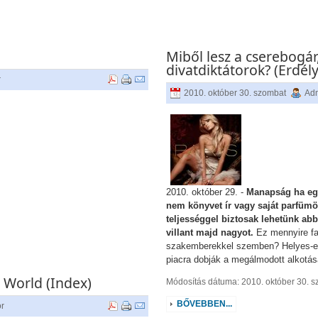
Miből lesz a cserebogár
divatdiktátorok? (Erdél
r
2010. október 30. szombat
Adm
2010. október 29. -
Manapság ha egy
nem könyvet ír vagy saját parfümöt
teljességgel biztosak lehetünk abb
villant majd nagyot.
Ez mennyire fai
szakemberekkel szemben? Helyes-e
piacra dobják a megálmodott alkotá
s World (Index)
Módosítás dátuma: 2010. október 30. 
BŐVEBBEN...
or