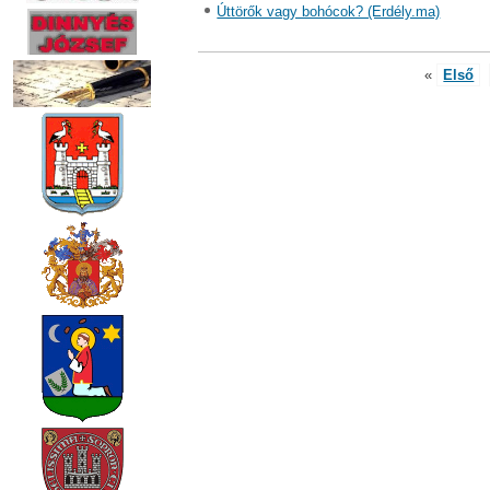
Úttörők vagy bohócok? (Erdély.ma)
«
Első