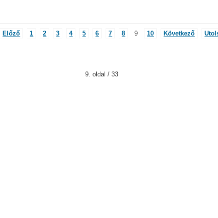
Előző
1
2
3
4
5
6
7
8
9
10
Következő
Utol
9. oldal / 33