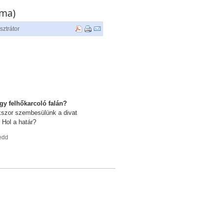
.ma)
sztrátor
gy felhőkarcoló falán?
okszor szembesülünk a divat
 Hol a határ?
kedd