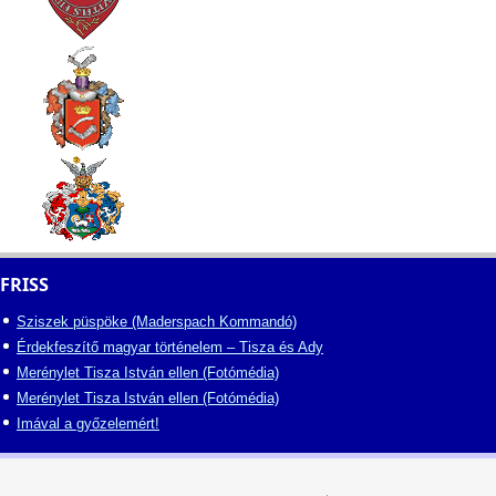
FRISS
Sziszek püspöke (Maderspach Kommandó)
Érdekfeszítő magyar történelem – Tisza és Ady
Merénylet Tisza István ellen (Fotómédia)
Merénylet Tisza István ellen (Fotómédia)
Imával a győzelemért!