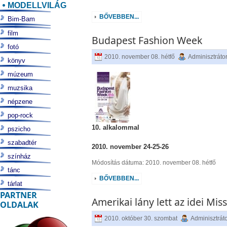
MODELLVILÁG
BŐVEBBEN...
Bim-Bam
film
Budapest Fashion Week
fotó
2010. november 08. hétfő
Adminisztráto
könyv
múzeum
muzsika
népzene
pop-rock
10. alkalommal
pszicho
szabadtér
2010. november 24-25-26
színház
Módosítás dátuma: 2010. november 08. hétfő
tánc
BŐVEBBEN...
tárlat
PARTNER
Amerikai lány lett az idei Mis
OLDALAK
2010. október 30. szombat
Adminisztrát