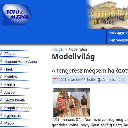
Fotóügynö
Impressz
Főoldal
Modellvilág
Modellvilág
Főoldal
Soproni Arcok Anno
A tengerész mégsem hajózott
Hírek
Krónika
2011. március 07. hétfő
Adminisztrátor
Kritika
Ajánló
Sajtószemle
Kárpát-medence
Egyházak
2011. március 07. -
Nem is olyan rég még ar
Média
gondolta volna, hogy ilyen sokáig tisztelh