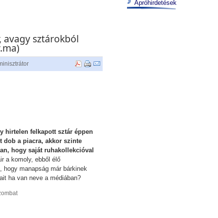
Apróhirdetések
, avagy sztárokból
y.ma)
inisztrátor
 hirtelen felkapott sztár éppen
 dob a piacra, akkor szinte
an, hogy saját ruhakollekcióval
r a komoly, ebből élő
, hogy manapság már bárkinek
sait ha van neve a médiában?
szombat