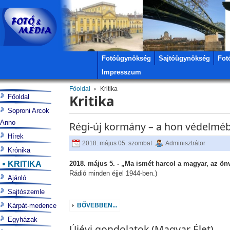
Fotóügynökség
Sajtóügynökség
Fot
Impresszum
Főoldal
Kritika
Kritika
Főoldal
Soproni Arcok
Anno
Régi-új kormány – a hon védelmé
Hírek
2018. május 05. szombat
Adminisztrátor
Krónika
KRITIKA
2018. május 5. - „Ma ismét harcol a magyar, az ön
Rádió minden éjjel 1944-ben.)
Ajánló
Sajtószemle
Kárpát-medence
BŐVEBBEN...
Egyházak
Újévi gondolatok (Magyar Élet)