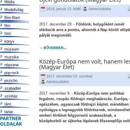
Média
2018. január 15. hétfő
Adminisztrátor
Modellvilág
Bim-Bam
2017. december 28. -
Földünk, bolygóként ismét
film
elérkezik arra a pontra, ahonnét a Nap körüli ellipt
fotó
pályát megismétli.
könyv
BŐVEBBEN...
múzeum
muzsika
Közép-Európa nem volt, hanem le
népzene
(Magyar Élet)
pop-rock
2017. december 02. szombat
pszicho
Adminisztrátor
szabadtér
2017. november 9. -
Közép-Európa nem politikai
színház
fogalom, csupán földrajzi meghatározás. Európa,
tánc
egészében, ugyancsak földrajzi képlet, méretében
nyúlvágya a legnagyobb földrésznek, mindamellet
tárlat
emberi történet felgyorsuló szakaszának, a
PARTNER
középkorból az újkorba lépésnek főszereplője volt
OLDALAK