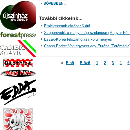
BŐVEBBEN...
További cikkeink...
Emlékezzünk október 6-án!
Szegényedik a magyarság szókincse (Magyar Fór
Észak-Korea felszámolása körülményes
Csapó Endre: Volt egyszer egy Európa (Fotómédia
«
Első
Előző
1
2
3
4
5