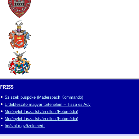
FRISS
Sziszek püspöke (Maderspach Kommandó)
Érdekfeszítő magyar történelem – Tisza és Ady
Merénylet Tisza István ellen (Fotómédia)
Merénylet Tisza István ellen (Fotómédia)
Imával a győzelemért!