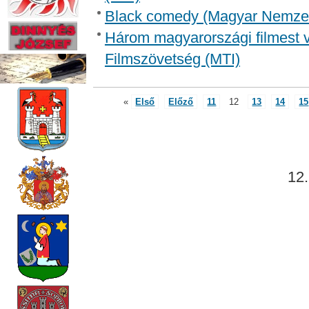
Black comedy (Magyar Nemze
Három magyarországi filmest v
Filmszövetség (MTI)
«
Első
Előző
11
12
13
14
15
12.