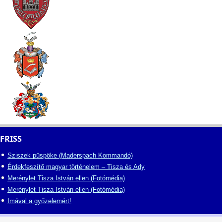
FRISS
Sziszek püspöke (Maderspach Kommandó)
Érdekfeszítő magyar történelem – Tisza és Ady
Merénylet Tisza István ellen (Fotómédia)
Merénylet Tisza István ellen (Fotómédia)
Imával a győzelemért!