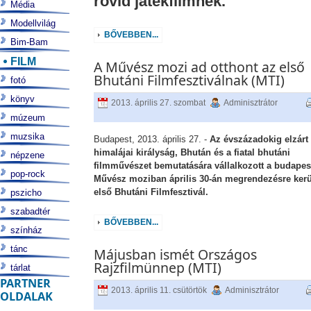
rövid játékfilmnek.
Média
Modellvilág
BŐVEBBEN...
Bim-Bam
FILM
A Művész mozi ad otthont az első
Bhutáni Filmfesztiválnak (MTI)
fotó
könyv
2013. április 27. szombat
Adminisztrátor
múzeum
muzsika
Budapest, 2013. április 27. -
Az évszázadokig elzárt
himalájai királyság, Bhután és a fiatal bhutáni
népzene
filmművészet bemutatására vállalkozott a budapes
pop-rock
Művész moziban április 30-án megrendezésre ker
első Bhutáni Filmfesztivál.
pszicho
szabadtér
BŐVEBBEN...
színház
tánc
Májusban ismét Országos
Rajzfilmünnep (MTI)
tárlat
PARTNER
2013. április 11. csütörtök
Adminisztrátor
OLDALAK