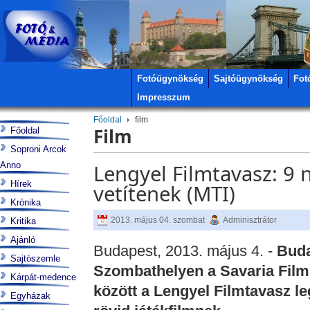
Fotóügynökség
Sajtóügynökség
Fot
Impresszum
Főoldal
film
Film
Főoldal
Soproni Arcok
Anno
Lengyel Filmtavasz: 9 n
Hírek
vetítenek (MTI)
Krónika
2013. május 04. szombat
Adminisztrátor
Kritika
Ajánló
Budapest, 2013. május 4. -
Buda
Sajtószemle
Szombathelyen a Savaria Films
Kárpát-medence
között a Lengyel Filmtavasz le
Egyházak